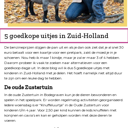
5 goedkope uitjes in Zuid-Holland
De benzineprijzen stijgen de pan uit en als je dan ook ziet dat je al snel 30
euro betaalt voor een kaartje voor een pretpark, zakt de moed je in je
schoenen. Nou heb ik maar 1 kindje, maar je zal er maar 3 of 4 hebben.
Daarom probeer ik vaak te zoeken naar alternatieven voor een
goedkoop dagje uit. In deze blog wil ik dus 5 goedkope uitjes met
kinderen in Zuid-Holland met je delen. Het hoeft namelijk niet altijd duur
te zijn om een leuke dag te hebben.
De oude Zustertuin
In de oude Zustertuin in Bodegraven kun je de dieren bewonderen en
spelen in het speelpark. Er worden regelmatig activiteiten georganiseerd.
Iedere woensdag is er “Knuffeluurtje” in de Oude Zustertuin voor
kinderen t/m 4 jaar. Voor 2,50 per kind kunnen de kids knuffelen met
konijnen en cavia’s en kan er geholpen worden met deze dieren te
voeren.