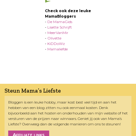
Check ook deze leuke
MamaBloggers
-
De MamaGids
-
Lisette Schrijft
-
MeerVanMir
-
Olivette
-
KiDDoWz
-
Mamaliefde
Steun Mama’s Liefste
Bloggen is een leuke hobby, maar kost best veel tijd en aan het
hebben van een blog zitten nu ook eenmaal kosten. Denk
bijvoorbeeld aan het hosten en onderhouden van mijn website of het
versturen van de prijzen naar winnaars. Geniet jij ook van Mama’s
Liefste? Overweeg dan de volgende manieren om ons te steunen!
Affiliate links