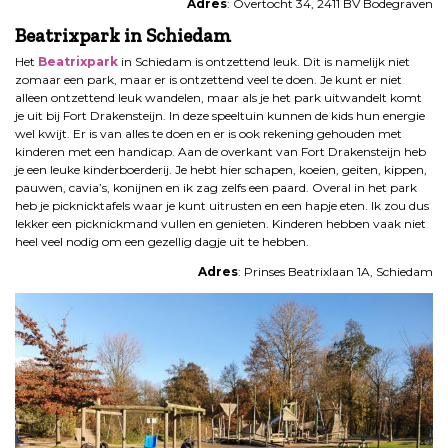
Adres
: Overtocht 34, 2411 BV Bodegraven
Beatrixpark in Schiedam
Het
Beatrixpark
in Schiedam is ontzettend leuk. Dit is namelijk niet
zomaar een park, maar er is ontzettend veel te doen. Je kunt er niet
alleen ontzettend leuk wandelen, maar als je het park uitwandelt komt
je uit bij Fort Drakensteijn. In deze speeltuin kunnen de kids hun energie
wel kwijt. Er is van alles te doen en er is ook rekening gehouden met
kinderen met een handicap. Aan de overkant van Fort Drakensteijn heb
je een leuke kinderboerderij. Je hebt hier schapen, koeien, geiten, kippen,
pauwen, cavia’s, konijnen en ik zag zelfs een paard. Overal in het park
heb je picknicktafels waar je kunt uitrusten en een hapje eten. Ik zou dus
lekker een picknickmand vullen en genieten. Kinderen hebben vaak niet
heel veel nodig om een gezellig dagje uit te hebben.
Adres
: Prinses Beatrixlaan 1A, Schiedam