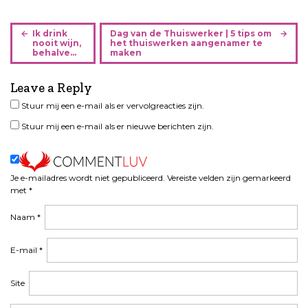
B
Ik drink
Dag van de Thuiswerker | 5 tips om
e
nooit wijn,
het thuiswerken aangenamer te
behalve…
maken
r
i
Leave a Reply
c
h
Stuur mij een e-mail als er vervolgreacties zijn.
t
Stuur mij een e-mail als er nieuwe berichten zijn.
n
a
v
i
Je e-mailadres wordt niet gepubliceerd.
Vereiste velden zijn gemarkeerd
met
*
g
a
Naam
*
t
i
E-mail
*
e
Site