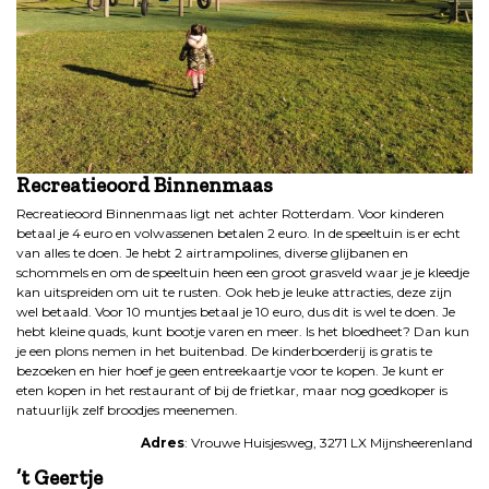
Recreatieoord Binnenmaas
Recreatieoord Binnenmaas ligt net achter Rotterdam. Voor kinderen
betaal je 4 euro en volwassenen betalen 2 euro. In de speeltuin is er echt
van alles te doen. Je hebt 2 airtrampolines, diverse glijbanen en
schommels en om de speeltuin heen een groot grasveld waar je je kleedje
kan uitspreiden om uit te rusten. Ook heb je leuke attracties, deze zijn
wel betaald. Voor 10 muntjes betaal je 10 euro, dus dit is wel te doen. Je
hebt kleine quads, kunt bootje varen en meer. Is het bloedheet? Dan kun
je een plons nemen in het buitenbad. De kinderboerderij is gratis te
bezoeken en hier hoef je geen entreekaartje voor te kopen. Je kunt er
eten kopen in het restaurant of bij de frietkar, maar nog goedkoper is
natuurlijk zelf broodjes meenemen.
Adres
: Vrouwe Huisjesweg, 3271 LX Mijnsheerenland
’t Geertje