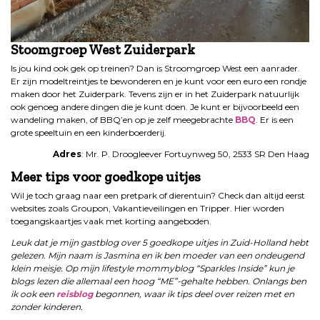
Stoomgroep West Zuiderpark
Is jou kind ook gek op treinen? Dan is Stroomgroep West een aanrader.
Er zijn modeltreintjes te bewonderen en je kunt voor een euro een rondje
maken door het Zuiderpark. Tevens zijn er in het Zuiderpark natuurlijk
ook genoeg andere dingen die je kunt doen. Je kunt er bijvoorbeeld een
wandeling maken, of BBQ’en op je zelf meegebrachte
BBQ
. Er is een
grote speeltuin en een kinderboerderij.
Adres
: Mr. P. Droogleever Fortuynweg 50, 2533 SR Den Haag
Meer tips voor goedkope uitjes
Wil je toch graag naar een pretpark of dierentuin? Check dan altijd eerst
websites zoals Groupon, Vakantieveilingen en Tripper. Hier worden
toegangskaartjes vaak met korting aangeboden.
Leuk dat je mijn gastblog over 5 goedkope uitjes in Zuid-Holland hebt
gelezen. Mijn naam is Jasmina en ik ben moeder van een ondeugend
klein meisje. Op mijn lifestyle mommyblog “Sparkles Inside” kun je
blogs lezen die allemaal een hoog “ME”-gehalte hebben. Onlangs ben
ik ook een
reisblog
begonnen, waar ik tips deel over reizen met en
zonder kinderen.