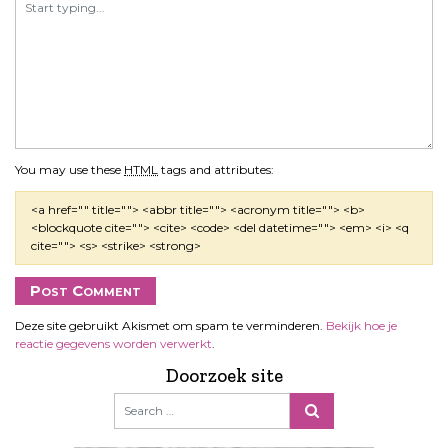
You may use these
HTML
tags and attributes:
<a href="" title=""> <abbr title=""> <acronym title=""> <b>
<blockquote cite=""> <cite> <code> <del datetime=""> <em> <i> <q
cite=""> <s> <strike> <strong>
Deze site gebruikt Akismet om spam te verminderen.
Bekijk hoe je
reactie gegevens worden verwerkt
.
Doorzoek site