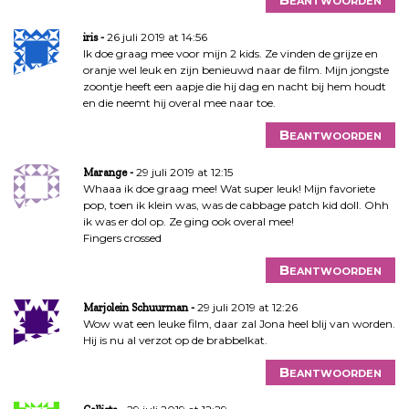
26 juli 2019 at 14:56
iris
Ik doe graag mee voor mijn 2 kids. Ze vinden de grijze en
oranje wel leuk en zijn benieuwd naar de film. Mijn jongste
zoontje heeft een aapje die hij dag en nacht bij hem houdt
en die neemt hij overal mee naar toe.
Beantwoorden
29 juli 2019 at 12:15
Marange
Whaaa ik doe graag mee! Wat super leuk! Mijn favoriete
pop, toen ik klein was, was de cabbage patch kid doll. Ohh
ik was er dol op. Ze ging ook overal mee!
Fingers crossed
Beantwoorden
29 juli 2019 at 12:26
Marjolein Schuurman
Wow wat een leuke film, daar zal Jona heel blij van worden.
Hij is nu al verzot op de brabbelkat.
Beantwoorden