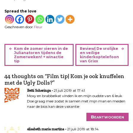
Spread the love
Geschreven door
Fleur
B
Kom de zomer vieren in de
Review| De vrolijke
e
Julianatoren tijdens de
en veilige
Zomerweken! + winactie
kinderkoptelefoon
r
tip
van Grixx
i
c
44 thoughts on “
Film tip| Kom je ook knuffelen
h
met de Ugly Dolls?
”
t
21 juli 2019 at 17:41
Betti Scheringa
n
Moxy en brabbelkat vinden ik en mijn oudste van 6 leuk
a
Doe graag mee zodat ik samen met mijn man en meiden
v
naar de bios kan deze vakantie
i
Beantwoorden
g
a
21 juli 2019 at 18:14
elisabeth maria martina
t