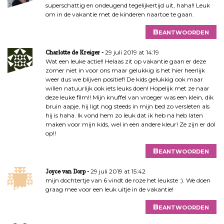
superschattig en ondeugend tegelijkertijd uit, haha!! Leuk
om in de vakantie met de kinderen naartoe te gaan.
Beantwoorden
29 juli 2019 at 14:19
Charlotte de Kreiger
Wat een leuke actie!! Helaas zit op vakantie gaan er deze
zomer niet in voor ons maar gelukkig is het hier heerlijk
weer dus we blijven positief! De kids gelukkig ook maar
willen natuurlijk ook iets leuks doen! Hopelijk met ze naar
deze leuke film!! Mijn knuffel van vroeger was een klein, dik
bruin aapje, hij ligt nog steeds in mijn bed zo versleten als
hij is haha. Ik vond hem zo leuk dat ik heb na heb laten
maken voor mijn kids, wel in een andere kleur! Ze zijn er dol
op!!
Beantwoorden
29 juli 2019 at 15:42
Joyce van Dorp
mijn dochtertje van 6 vindt de roze het leukste :). We doen
graag mee voor een leuk uitje in de vakantie!
Beantwoorden