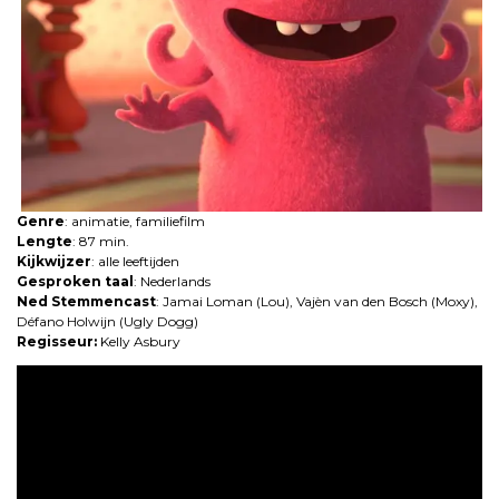
Genre
: animatie, familiefilm
Lengte
: 87 min.
Kijkwijzer
: alle leeftijden
Gesproken taal
: Nederlands
Ned Stemmencast
: Jamai Loman (Lou), Vajèn van den Bosch (Moxy),
Défano Holwijn (Ugly Dogg)
Regisseur:
Kelly Asbury