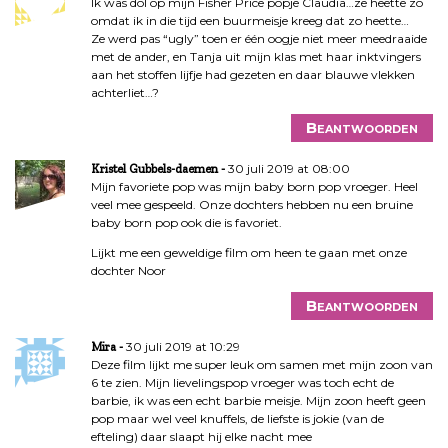
Ik was dol op mijn Fisher Price popje Claudia…ze heette zo
omdat ik in die tijd een buurmeisje kreeg dat zo heette…
Ze werd pas “ugly” toen er één oogje niet meer meedraaide
met de ander, en Tanja uit mijn klas met haar inktvingers
aan het stoffen lijfje had gezeten en daar blauwe vlekken
achterliet…?
Beantwoorden
30 juli 2019 at 08:00
Kristel Gubbels-daemen
Mijn favoriete pop was mijn baby born pop vroeger. Heel
veel mee gespeeld. Onze dochters hebben nu een bruine
baby born pop ook die is favoriet.
Lijkt me een geweldige film om heen te gaan met onze
dochter Noor
Beantwoorden
30 juli 2019 at 10:29
Mira
Deze film lijkt me super leuk om samen met mijn zoon van
6 te zien. Mijn lievelingspop vroeger was toch echt de
barbie, ik was een echt barbie meisje. Mijn zoon heeft geen
pop maar wel veel knuffels, de liefste is jokie (van de
efteling) daar slaapt hij elke nacht mee