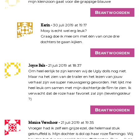
mijn kleinzoon gaat voor die grappige blauwe
i
e
Beantwoorden
30 juli 2019 at 19:17
Karin
Moxy is echt wel erg leuk?
Graag doe ik mee om met één van onze drie
dochters te gaan kijken.
Beantwoorden
21 juli 2019 at 18:37
Joyce Bals
Om heel eerlijk te zijn kennen wij de Ugly dolls nog niet.
Maar na het zien van de trailer en het lezen van jouw
verhaal zijn we super nieuwsgierig geworden. Het lijkt me
heel leuk om samen met mijn dochtertje de film te zien. Ik
verwacht dat de roze haar favoriet zal zijn (lievelingskleur
?)
Beantwoorden
21 juli 2019 at 19:35
Monica Verschoor
Vroeger had ik zelf een grijze ezel, die helemaal stuk
geknuffeld is. Mijn dochter is dol op haar roze flamingo. Wij