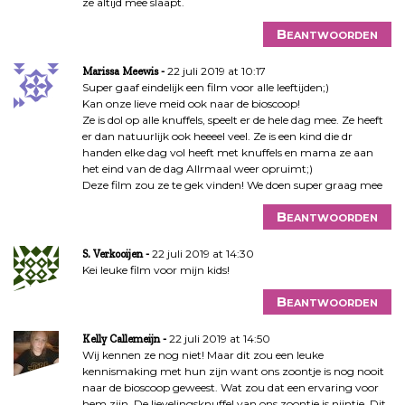
ze altijd mee slaapt.
Beantwoorden
22 juli 2019 at 10:17
Marissa Meewis
Super gaaf eindelijk een film voor alle leeftijden;)
Kan onze lieve meid ook naar de bioscoop!
Ze is dol op alle knuffels, speelt er de hele dag mee. Ze heeft
er dan natuurlijk ook heeeel veel. Ze is een kind die dr
handen elke dag vol heeft met knuffels en mama ze aan
het eind van de dag Allrmaal weer opruimt;)
Deze film zou ze te gek vinden! We doen super graag mee
Beantwoorden
22 juli 2019 at 14:30
S. Verkooijen
Kei leuke film voor mijn kids!
Beantwoorden
22 juli 2019 at 14:50
Kelly Callemeijn
Wij kennen ze nog niet! Maar dit zou een leuke
kennismaking met hun zijn want ons zoontje is nog nooit
naar de bioscoop geweest. Wat zou dat een ervaring voor
hem zijn. De lievelingsknuffel van ons zoontje is nijntje. Dit