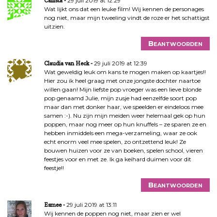
29 juli 2019 at 12:29
Callista
Wat lijkt ons dat een leuke film! Wij kennen de personages
nog niet, maar mijn tweeling vindt de roze er het schattigst
uitzien.
Beantwoorden
29 juli 2019 at 12:39
Claudia van Heck
Wat geweldig leuk om kans te mogen maken op kaartjes!!
Hier zou ik heel graag met onze jongste dochter naartoe
willen gaan! Mijn liefste pop vroeger was een lieve blonde
pop genaamd Julie, mijn zusje had eenzelfde soort pop
maar dan met donker haar, we speelden er eindeloos mee
samen :-). Nu zijn mijn meiden weer helemaal gek op hun
poppen, maar nog meer op hun knuffels – ze sparen ze en
hebben inmiddels een mega-verzameling, waar ze ook
echt enorm veel mee spelen, zo ontzettend leuk! Ze
bouwen huizen voor ze van boeken, spelen school, vieren
feestjes voor en met ze. Ik ga keihard duimen voor dit
feestje!!
Beantwoorden
29 juli 2019 at 13:11
Esmee
Wij kennen de poppen nog niet, maar zien er wel