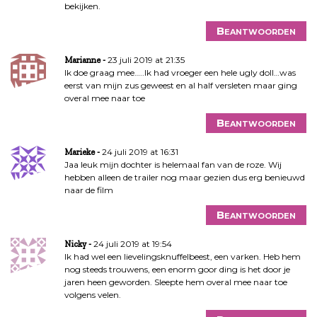
bekijken.
Beantwoorden
23 juli 2019 at 21:35
Marianne
Ik doe graag mee…..Ik had vroeger een hele ugly doll…was
eerst van mijn zus geweest en al half versleten maar ging
overal mee naar toe
Beantwoorden
24 juli 2019 at 16:31
Marieke
Jaa leuk mijn dochter is helemaal fan van de roze. Wij
hebben alleen de trailer nog maar gezien dus erg benieuwd
naar de film
Beantwoorden
24 juli 2019 at 19:54
Nicky
Ik had wel een lievelingsknuffelbeest, een varken. Heb hem
nog steeds trouwens, een enorm goor ding is het door je
jaren heen geworden. Sleepte hem overal mee naar toe
volgens velen.