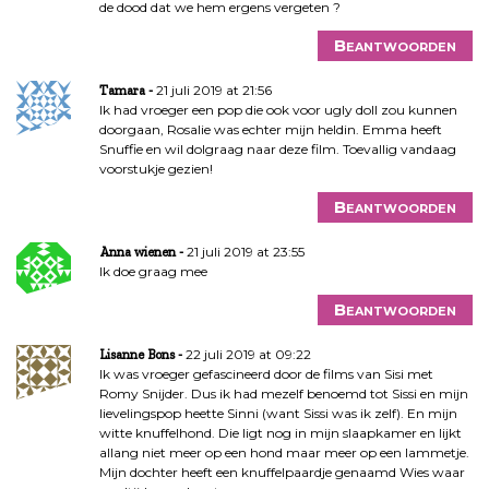
de dood dat we hem ergens vergeten ?
Beantwoorden
21 juli 2019 at 21:56
Tamara
Ik had vroeger een pop die ook voor ugly doll zou kunnen
doorgaan, Rosalie was echter mijn heldin. Emma heeft
Snuffie en wil dolgraag naar deze film. Toevallig vandaag
voorstukje gezien!
Beantwoorden
21 juli 2019 at 23:55
Anna wienen
Ik doe graag mee
Beantwoorden
22 juli 2019 at 09:22
Lisanne Bons
Ik was vroeger gefascineerd door de films van Sisi met
Romy Snijder. Dus ik had mezelf benoemd tot Sissi en mijn
lievelingspop heette Sinni (want Sissi was ik zelf). En mijn
witte knuffelhond. Die ligt nog in mijn slaapkamer en lijkt
allang niet meer op een hond maar meer op een lammetje.
Mijn dochter heeft een knuffelpaardje genaamd Wies waar