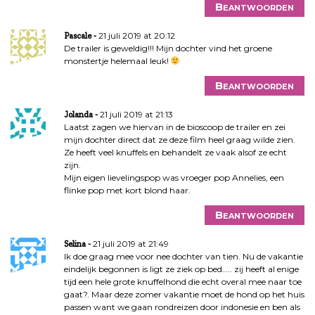
Beantwoorden
21 juli 2019 at 20:12
Pascale
De trailer is geweldig!!! Mijn dochter vind het groene
monstertje helemaal leuk!
Beantwoorden
21 juli 2019 at 21:13
Jolanda
Laatst zagen we hiervan in de bioscoop de trailer en zei
mijn dochter direct dat ze deze film heel graag wilde zien.
Ze heeft veel knuffels en behandelt ze vaak alsof ze echt
zijn.
Mijn eigen lievelingspop was vroeger pop Annelies, een
flinke pop met kort blond haar.
Beantwoorden
21 juli 2019 at 21:49
Selina
Ik doe graag mee voor nee dochter van tien. Nu de vakantie
eindelijk begonnen is ligt ze ziek op bed….. zij heeft al enige
tijd een hele grote knuffelhond die echt overal mee naar toe
gaat?. Maar deze zomer vakantie moet de hond op het huis
passen want we gaan rondreizen door indonesie en ben als