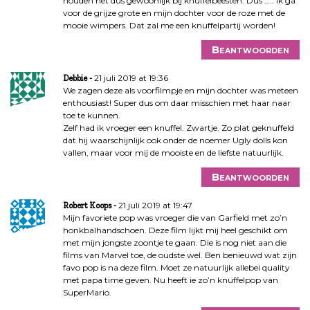
houden het dus gewoonlijk bij knuffelbeesten. Dus ….. ik ga
voor de grijze grote en mijn dochter voor de roze met de
mooie wimpers. Dat zal me een knuffelpartij worden!
Beantwoorden
21 juli 2019 at 19:36
Debbie
We zagen deze als voorfilmpje en mijn dochter was meteen
enthousiast! Super dus om daar misschien met haar naar
toe te kunnen.
Zelf had ik vroeger een knuffel. Zwartje. Zo plat geknuffeld
dat hij waarschijnlijk ook onder de noemer Ugly dolls kon
vallen, maar voor mij de mooiste en de liefste natuurlijk.
Beantwoorden
21 juli 2019 at 19:47
Robert Koops
Mijn favoriete pop was vroeger die van Garfield met zo’n
honkbalhandschoen. Deze film lijkt mij heel geschikt om
met mijn jongste zoontje te gaan. Die is nog niet aan die
films van Marvel toe, de oudste wel. Ben benieuwd wat zijn
favo pop is na deze film. Moet ze natuurlijk allebei quality
met papa time geven. Nu heeft ie zo’n knuffelpop van
SuperMario.