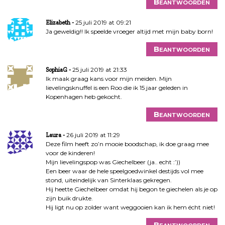
Beantwoorden
25 juli 2019 at 09:21
Elizabeth
Ja geweldig!! Ik speelde vroeger altijd met mijn baby born!
Beantwoorden
25 juli 2019 at 21:33
SophiaG
Ik maak graag kans voor mijn meiden. Mijn
lievelingsknuffel is een Roo die ik 15 jaar geleden in
Kopenhagen heb gekocht.
Beantwoorden
26 juli 2019 at 11:29
Laura
Deze film heeft zo’n mooie boodschap, ik doe graag mee
voor de kinderen!
Mijn lievelingspop was Giechelbeer (ja.. echt :’))
Een beer waar de hele speelgoedwinkel destijds vol mee
stond, uiteindelijk van Sinterklaas gekregen.
Hij heette Giechelbeer omdat hij begon te giechelen als je op
zijn buik drukte.
Hij ligt nu op zolder want weggooien kan ik hem écht niet!
Beantwoorden