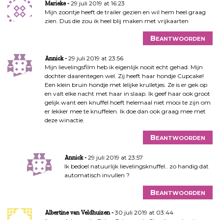
29 juli 2019 at 16:23
Marieke
Mijn zoontje heeft de trailer gezien en wil hem heel graag
zien. Dus die zou ik heel blij maken met vrijkaarten
Beantwoorden
29 juli 2019 at 23:56
Annick
Mijn lievelingsfilm heb ik eigenlijk nooit echt gehad. Mijn
dochter daarentegen wel. Zij heeft haar hondje Cupcake!
Een klein bruin hondje met lelijke krulletjes. Ze is er gek op
en valt elke nacht met haar in slaap. Ik geef haar ook groot
gelijk want een knuffel hoeft helemaal niet mooi te zijn om
er lekker mee te knuffelen. Ik doe dan ook graag mee met
deze winactie.
Beantwoorden
29 juli 2019 at 23:57
Annick
Ik bedoel natuurlijk lievelingsknuffel.. zo handig dat
automatisch invullen ?
Beantwoorden
30 juli 2019 at 03:44
Albertine van Veldhuizen