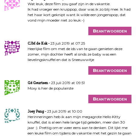
Wat leuk, deze film zou gaaf zijn in de vakantie.
Ik had vroeger een kruippop, daar was ik zo blij mee. Ik had
het haar kort geknipt want ik wilde een jongenspop, dat
vond mijn moeder niet zo leuk:-)
Beantwoorden
23 juli 2019 at 07:25
CJM de Kok
Heerlijke film om met de ids van te gaan genieten deze
zomer, mijn dochter heeft al sinds ze baby was een
lievelingsknuffel en dat is Sneeuwwitje
Beantwoorden
23 juli 2019 at 09:51
Gé Geurtsen
Moxy is hier de populairste
Beantwoorden
23 juli 2019 at 10:00
Joey Pang
Herinneringen heb ik aan mijn megagrote Hello Kitty
knuffel, dat is al een hele lange tijd geleden, meer dan 30
jaar :). Prettig om er weer eens aan te denken. Dit lijkt me
een leuke film om tijdens de vakantie met het gezin te gaan