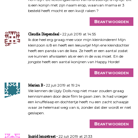
is een konijn met zijn naam erop, waarvan mama er 3
besteld heeft mocht er een kwijt raken ?
Beantwoorden
22 juli 2019 at 14:55
Claudia Diependaal
Ik doe heel erg graag mee voor mijn kleinkinderen! Mijn
kleinzoon is 8 en heeft een leeuwtje! Mijn ene kleindochter
heeft een panda van de Ikea. Ze heeft er een aantal zodat
we kunnen afwisselen als er een in de was moet. En de
jongste heeft een aantal konijnen van Happy Horde!
Beantwoorden
22 juli 2019 at 19:24
Marian B
We kennen de Ugly Dolls nog niet maar zouden graag
kennismaken door deze film te gaan zien. Ik had vroeger
een knuffelaap en dochtertje heeft nu een zacht schaapje
waar ze helemaal weg van is, zonder dat dier wordt er niet
geslapen.
Beantwoorden
22 juli 2019 at 21:33
Ingrid langstraat