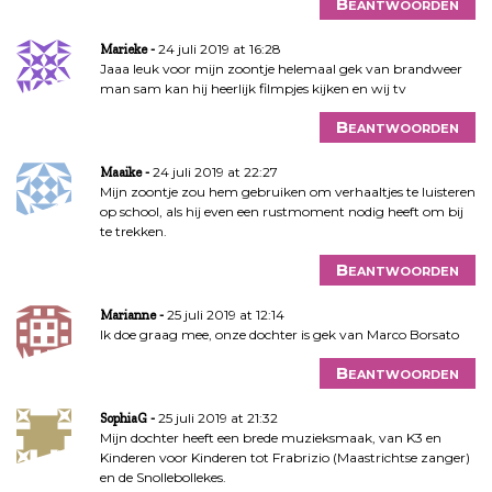
Beantwoorden
24 juli 2019 at 16:28
Marieke
Jaaa leuk voor mijn zoontje helemaal gek van brandweer
man sam kan hij heerlijk filmpjes kijken en wij tv
Beantwoorden
24 juli 2019 at 22:27
Maaike
Mijn zoontje zou hem gebruiken om verhaaltjes te luisteren
op school, als hij even een rustmoment nodig heeft om bij
te trekken.
Beantwoorden
25 juli 2019 at 12:14
Marianne
Ik doe graag mee, onze dochter is gek van Marco Borsato
Beantwoorden
25 juli 2019 at 21:32
SophiaG
Mijn dochter heeft een brede muzieksmaak, van K3 en
Kinderen voor Kinderen tot Frabrizio (Maastrichtse zanger)
en de Snollebollekes.