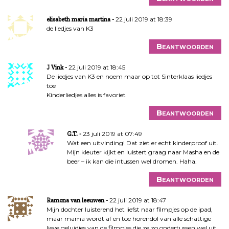
g
a
22 juli 2019 at 18:39
elisabeth maria martina
de liedjes van K3
t
i
Beantwoorden
e
22 juli 2019 at 18:45
J Vink
De liedjes van K3 en noem maar op tot Sinterklaas liedjes
toe
Kinderliedjes alles is favoriet
Beantwoorden
23 juli 2019 at 07:49
G.T.
Wat een uitvinding! Dat ziet er echt kinderproof uit.
Mijn kleuter kijkt en luistert graag naar Masha en de
beer – ik kan die intussen wel dromen. Haha.
Beantwoorden
22 juli 2019 at 18:47
Ramona van leeuwen
Mijn dochter luisterend het liefst naar filmpjes op de ipad,
maar mama wordt af en toe horendol van alle schattige
lieve geluidjes van de filmpjes die ze zo ondertussen wel uit