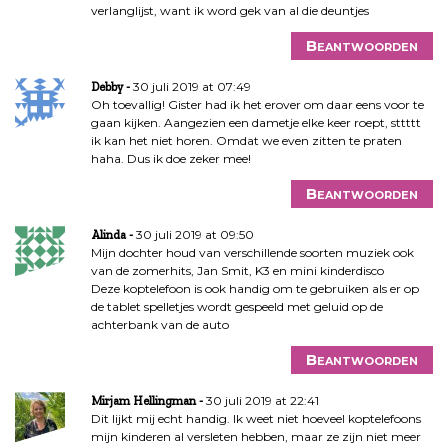
verlanglijst, want ik word gek van al die deuntjes
Beantwoorden
30 juli 2019 at 07:49
Debby
Oh toevallig! Gister had ik het erover om daar eens voor te
gaan kijken. Aangezien een dametje elke keer roept, sttttt
ik kan het niet horen. Omdat we even zitten te praten
haha. Dus ik doe zeker mee!
Beantwoorden
30 juli 2019 at 09:50
Alinda
Mijn dochter houd van verschillende soorten muziek ook
van de zomerhits, Jan Smit, K3 en mini kinderdisco
Deze koptelefoon is ook handig om te gebruiken als er op
de tablet spelletjes wordt gespeeld met geluid op de
achterbank van de auto
Beantwoorden
30 juli 2019 at 22:41
Mirjam Hellingman
Dit lijkt mij echt handig. Ik weet niet hoeveel koptelefoons
mijn kinderen al versleten hebben, maar ze zijn niet meer