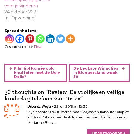
kinderopvang goed is
voor je kinderen
24 oktober 2023
In "Opvoeding"
Spread the love
Geschreven door
Fleur
B
Film tip| Kom je ook
De Leukste Winacties
e
knuffelen met de Ugly
in Bloggersland week
Dolls?
30
r
i
36 thoughts on “
Review| De vrolijke en veilige
c
kinderkoptelefoon van Grixx
”
h
t
22 juli 2019 at 18:36
Deborah Weijts
n
Mijn dochter zou luisteren naar liedjes van kabouter plop of
juf Roos. Of naar een leuk luisterboek van Ron Schröder en
a
Marianne Busser.
v
i
Beantwoorden