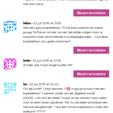
niet aan haha.
Beantwoorden
22 juli 2019 at 21:50
Selina
Wat een gave koptelefoon ?!!! De kids luisteren en kijken
graag TikTok en omdat ze niet hetzelfde volgen hoor ik
constant twee verschillende muziekjes/geluidjes…. Dus deze
koptelefoon zou goed uitkomen?
Beantwoorden
22 juli 2019 at 22:39
Ineke
Zonder ook maar enige twijfel: K3!
Beantwoorden
22 juli 2019 at 22:40
Isa
Oh die is tof!! ? Mijn dochter ??‍
mag op school met een
koptelefoon ? werken zodat ze niet afgeleid wordt
(ADHD…) en om de tablet ?waar ze op werken haar taken
voor te laten lezen (dyslexie). Tot nu toe ieder schooljaar een
nieuwe aangeschaft, ? dus een onverwoestbare is meer dan
welkom! ??????