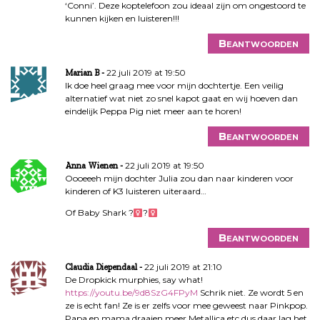
‘Conni’. Deze koptelefoon zou ideaal zijn om ongestoord te
kunnen kijken en luisteren!!!
Beantwoorden
22 juli 2019 at 19:50
Marian B
Ik doe heel graag mee voor mijn dochtertje. Een veilig
alternatief wat niet zo snel kapot gaat en wij hoeven dan
eindelijk Peppa Pig niet meer aan te horen!
Beantwoorden
22 juli 2019 at 19:50
Anna Wienen
Oooeeeh mijn dochter Julia zou dan naar kinderen voor
kinderen of K3 luisteren uiteraard…
Of Baby Shark ?‍
?‍
Beantwoorden
22 juli 2019 at 21:10
Claudia Diependaal
De Dropkick murphies, say what!
https://youtu.be/9d8SzG4FPyM
Schrik niet. Ze wordt 5 en
ze is echt fan! Ze is er zelfs voor mee geweest naar Pinkpop.
Papa en mama draaien meer Metallica etc dus daar lag het