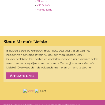
-
Olivette
-
KiDDoWz
-
Mamaliefde
Steun Mama’s Liefste
Bloggen is een leuke hobby, maar kost best veel tijd en aan het
hebben van een blog zitten nu ook eenmaal kosten. Denk
bijvoorbeeld aan het hosten en onderhouden van mijn website of het
versturen van de prijzen naar winnaars. Geniet jij ook van Mama’s
Liefste? Overweeg dan de volgende manieren om ons te steunen!
Affiliate links
© 2026 Mama's liefste - ontwikkeld door
de Techkoningin