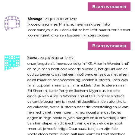
Beantwoorden
29 juli 2019 at 12:18
Marange
Ik doe graag mee. Mia is nu helemaak weer into
loombandjes, dus ik denk dat ze het liefst naar tutorials over
loomen gaat kijken en luisteren. Fingers crosses
Beantwoorden
29 juli 2019 at 17:02
lisette
onze jongste zit ineens volledig in “K3, Alice in Wonderland”
en mijn man heeft ooit voor de oudste 2, het geluid van de
dvd zo bewerkt dat het een mp3 werd en ze dus niet alleen
de cd maar de hele voorstelling konden luisteren. Toen was
hij al populair maar zij zijn inmiddels 10 en luisteren naar
Ed Sheeran, Katie Perry en Jochem Myjer dus ik dacht
eindelijk van Alice in Wonderland af te zijn maar sinds de
vakantie begonnen is, moet hij dagelijks in de auto, thuis,
op vakantie, overal luisteren naar die voorstelling en ik kan
hem echt niet meer horen. Ik heb nogal snel dat liedjes
dagen in mijn hoofd blijven hangen en ik er werkelijk niet
van kan slapen en dit is echt van die muziek die je nooit
meer uit je hoofd krijgt. Daarnaast is hij aan zijn 4de
koptelefoon bezig in een half jaar want hij trekt steeds de