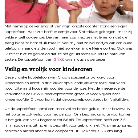
Met name op de verlanglijst van mijn jongste dochter stond een eigen
koptelefoon. Haar zus heeft er eentje voor Sinterklaas gekregen, maar zij
wilde er zelf ook eentje. Die van haar zus mag ze niet lenen omdat die
bang is dat ze hem stuk maakt. Van mij had ze wel oortjes van een oude
telefoon, maar die zitten toch niet zo lekker in die kleine oortjes. Ook was
ik zelf er niet zo gerust op dat ze het geluid soms wel iets te hard kon
zetten. De koptelefoon van
Grixx
kwam dus als geroepen.
Veilig en vrolijk voor kinderoren
Deze vrolijke koptelefoon van Grixx is speciaal ontwikkeld voor
kinderoren en komt in drie lekker opvallende kleuren: roze, blauw en
rood. Uiteraard koos mijn dochter voor de roze. Met de meegeleverde
verkleiner is de Grixx Kinderkoptelefoon geschikt voor vrijwel ieder
kinderhoofdje. Dit voorkomt dat de oorschelp ook steeds blijft afglijden.
Uit de koptelefoon komt een mooi vol en helder geluid, maar bovenal is
het volume ook veilig voor het gehoor. Om beschadiging te voorkomen
is het geluidsniveau begrensd tot 86 dB. De koptelefoon heeft een 3,5
mm audioaansluiting en is geschikt voor gebruik met TV, smartphones,
tablets en allerlei andere audioapparatuur. De kabel is 120 cm lang.