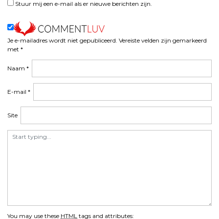
n
Stuur mij een e-mail als er nieuwe berichten zijn.
a
v
i
Je e-mailadres wordt niet gepubliceerd.
Vereiste velden zijn gemarkeerd
g
met
*
a
t
Naam
*
i
e
E-mail
*
Site
You may use these
HTML
tags and attributes: