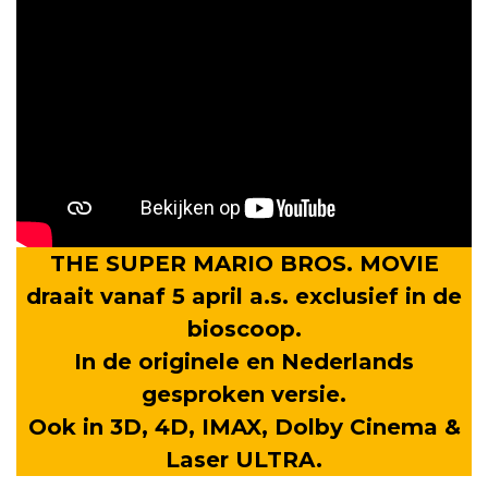
THE SUPER MARIO BROS. MOVIE
draait vanaf 5 april a.s. exclusief in de
bioscoop.
In de originele en Nederlands
gesproken versie.
Ook in 3D, 4D, IMAX, Dolby Cinema &
Laser ULTRA.