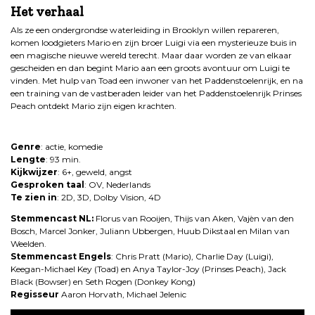
Het verhaal
Als ze een ondergrondse waterleiding in Brooklyn willen repareren,
komen loodgieters Mario en zijn broer Luigi via een mysterieuze buis in
een magische nieuwe wereld terecht. Maar daar worden ze van elkaar
gescheiden en dan begint Mario aan een groots avontuur om Luigi te
vinden. Met hulp van Toad een inwoner van het Paddenstoelenrijk, en na
een training van de vastberaden leider van het Paddenstoelenrijk Prinses
Peach ontdekt Mario zijn eigen krachten.
.
Genre
: actie, komedie
Lengte
: 93 min.
Kijkwijzer
: 6+, geweld, angst
Gesproken taal
: OV, Nederlands
Te zien in
: 2D, 3D, Dolby Vision, 4D
Stemmencast NL:
Florus van Rooijen, Thijs van Aken, Vajèn van den
Bosch, Marcel Jonker, Juliann Ubbergen, Huub Dikstaal en Milan van
Weelden.
Stemmencast Engels
: Chris Pratt (Mario), Charlie Day (Luigi),
Keegan-Michael Key (Toad) en Anya Taylor-Joy (Prinses Peach), Jack
Black (Bowser) en Seth Rogen (Donkey Kong)
Regisseur
Aaron Horvath, Michael Jelenic