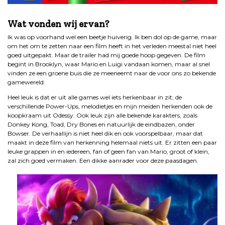
.
Wat vonden wij ervan?
Ik was op voorhand wel een beetje huiverig. Ik ben dol op de game, maar
om het om te zetten naar een film heeft in het verleden meestal niet heel
goed uitgepakt. Maar de trailer had mij goede hoop gegeven. De film
begint in Brooklyn, waar Mario en Luigi vandaan komen, maar al snel
vinden ze een groene buis die ze meeneemt naar de voor ons zo bekende
gamewereld.
Heel leuk is dat er uit alle games wel iets herkenbaar in zit; de
verschillende Power-Ups, melodietjes en mijn meiden herkenden ook de
koopkraam uit Odessy. Ook leuk zijn alle bekende karakters, zoals
Donkey Kong, Toad, Dry Bones en natuurlijk de eindbazen, onder
Bowser. De verhaallijn is niet heel dik en ook voorspelbaar, maar dat
maakt in deze film van herkenning helemaal niets uit. Er zitten een paar
leuke grappen in en iedereen, fan of geen fan van Mario, groot of klein,
zal zich goed vermaken. Een dikke aanrader voor deze paasdagen.