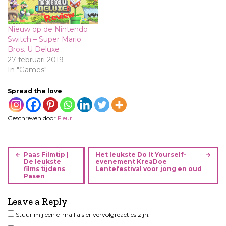
Nieuw op de Nintendo
Switch – Super Mario
Bros. U Deluxe
27 februari 2019
In "Games"
Spread the love
Geschreven door
Fleur
B
Paas Filmtip |
Het leukste Do It Yourself-
e
De leukste
evenement KreaDoe
films tijdens
Lentefestival voor jong en oud
r
Pasen
i
c
Leave a Reply
h
Stuur mij een e-mail als er vervolgreacties zijn.
t