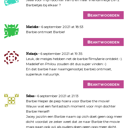
Barbietjes bij elkaar ?
Beantwoorden
6 september 2021 at 18:53
Marieke
Barbie ontmoet Barbie!
Beantwoorden
6 september 2021 at 19:35
Natasja
Leuk, de meisjes hebben net de barbie films/serie ontdekt:-).
Madelief en Philou zouden dit dus super vinden:-)
En dat barbie haar naamgenootje( barbie) ontmoet,
superleuk natuurlijk.
Beantwoorden
6 september 2021 at 21:13
Sebas
Barbie Hieper de piep hoera voor Barbie the movie!
Wauw wat een fantastisch moment voor mijn dochter
Barbie Herself!
Jacey jazzlin een Barbie naam op zich doet geen oog meer
dicht voordat ze zeker weet dat ze naar Barbie the movie
mag gaan ook wij als ouders doen geen oog meer dicht.