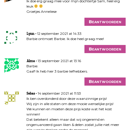
Ik doe erg graag mee voor mijn dochtertje Sam, heel erg
leuk
Groetjes Anneliese
Beantwoorden
12 september 2021 at 14:33
Lynn
Barbie ontmoet Barbie. Ik doe heel graag mee!
Beantwoorden
13 september 2021 at 13:16
Alma
Barbie.
Gaaf! Ik heb hier 3 barbie liefhebbers.
Beantwoorden
14 september 2021 at 11:53
Sebas
Ik ben overdonderd door deze waanzinnige prijs!
Wij zijn in alle staten om deze mooie wenselijke prijs!
We kunnen en moeten deze prijs koste wat het kost
winnen!
Dat betekent alleen maar dat wij ongeremd en
ongenuanceerd gaan liken & delen zodat jullie niet meer
zijn weg te denken onder de mensen!