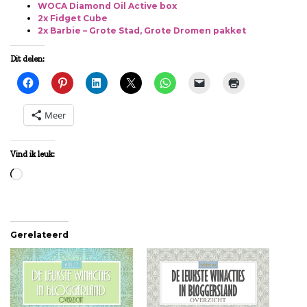
WOCA Diamond Oil Active box
2x Fidget Cube
2x Barbie – Grote Stad, Grote Dromen pakket
Dit delen:
Meer
Vind ik leuk:
Aan
het
laden...
Gerelateerd