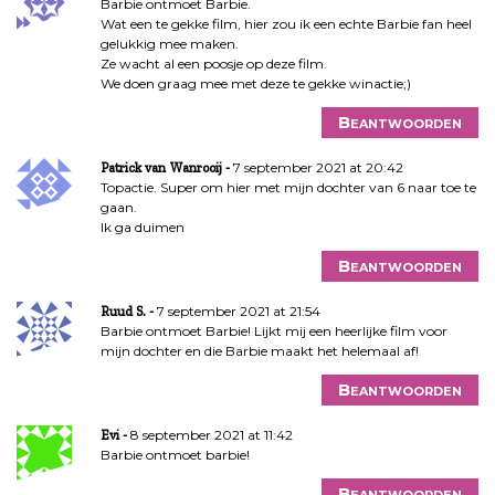
Barbie ontmoet Barbie.
Wat een te gekke film, hier zou ik een echte Barbie fan heel
gelukkig mee maken.
Ze wacht al een poosje op deze film.
We doen graag mee met deze te gekke winactie;)
Beantwoorden
7 september 2021 at 20:42
Patrick van Wanrooij
Topactie. Super om hier met mijn dochter van 6 naar toe te
gaan.
Ik ga duimen
Beantwoorden
7 september 2021 at 21:54
Ruud S.
Barbie ontmoet Barbie! Lijkt mij een heerlijke film voor
mijn dochter en die Barbie maakt het helemaal af!
Beantwoorden
8 september 2021 at 11:42
Evi
Barbie ontmoet barbie!
Beantwoorden