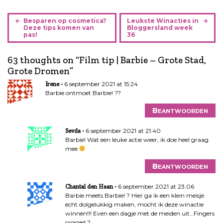
B
Besparen op cosmetica?
Leukste Winacties in
e
Deze tips komen van
Bloggersland week
pas!
36
r
i
63 thoughts on “
Film tip | Barbie – Grote Stad,
c
Grote Dromen
”
h
t
6 september 2021 at 15:24
Irene
n
Barbie ontmoet Barbie! ??
a
Beantwoorden
v
i
6 september 2021 at 21:40
Sevda
g
Barbie! Wat een leuke actie weer, ik doe heel graag
a
mee
t
Beantwoorden
i
e
6 september 2021 at 23:06
Chantal den Haan
Barbie meets Barbie! ? Hier ga ik een klein meisje
echt dolgelukkig maken, mocht ik deze winactie
winnen!!! Even een dagje met de meiden uit…Fingers
crossed ?