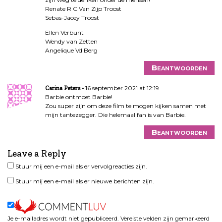
Renate R C Van Zijp Troost
Sebas-Jacey Troost
Ellen Verbunt
Wendy van Zetten
Angelique Vd Berg
Beantwoorden
16 september 2021 at 12:19
Carina Peters
Barbie ontmoet Barbie!
Zou super zijn om deze film te mogen kijken samen met
mijn tantezegger. Die helemaal fan is van Barbie.
Beantwoorden
Leave a Reply
Stuur mij een e-mail als er vervolgreacties zijn.
Stuur mij een e-mail als er nieuwe berichten zijn.
Je e-mailadres wordt niet gepubliceerd.
Vereiste velden zijn gemarkeerd