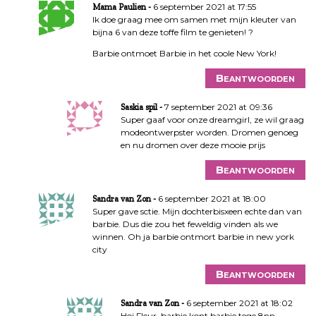
6 september 2021 at 17:55
Mama Paulien
Ik doe graag mee om samen met mijn kleuter van
bijna 6 van deze toffe film te genieten! ?
Barbie ontmoet Barbie in het coole New York!
Beantwoorden
7 september 2021 at 09:36
Saskia spil
Super gaaf voor onze dreamgirl, ze wil graag
modeontwerpster worden. Dromen genoeg
en nu dromen over deze mooie prijs
Beantwoorden
6 september 2021 at 18:00
Sandra van Zon
Super gave sctie. Mijn dochterbisxeen echte dan van
barbie. Dus die zou het feweldig vinden als we
winnen. Oh ja barbie ontmort barbie in new york
city
Beantwoorden
6 september 2021 at 18:02
Sandra van Zon
Hoi Fleur, barbie kont barbie tege 8nn