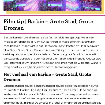
Film tip | Barbie – Grote Stad, Grote
Dromen
Barbie kennen we allemaal als de fashionable meisjespop, waar veel
meisjes en jongetjes al ruim 60 jaar heerlijk mee spelen en avonturen
mee beleven. Maar wist je dat Barbie ook een filmster is? Haar nieuwste
film Grote Stad, Grote Dromen is vanaf 16 september exclusief te zien in
de Kinepolis bioscopen in Nederland. De echte grote fans kunnen de film
aanstaande zondag al voor het eerst zien, tijdens de Kinepolis Kleuterbios.
Ook iets voor jouw kinderen? Doe dan snel mee met de winactie, want ik
mag naast 2x 2 vrijkaartjes een echte Barbie weggeven!
Het verhaal van Barbie – Grote Stad, Grote
Dromen
Ontdek dubbel zoveel zang en dubbel zoveel plezier in de gloednieuwe
musicalfilm Barbie Big City, Big Dreams™. Barbie verruilt de zonnige
kusten van Malibu voor de felle lichten van Broadway om deel te nemen
aan een exclusief zomerprogramma voor uitvoerende kunsten en
ontmoet daar…Barbie! De twee zijn al snel vriendinnen en ontdekken dat