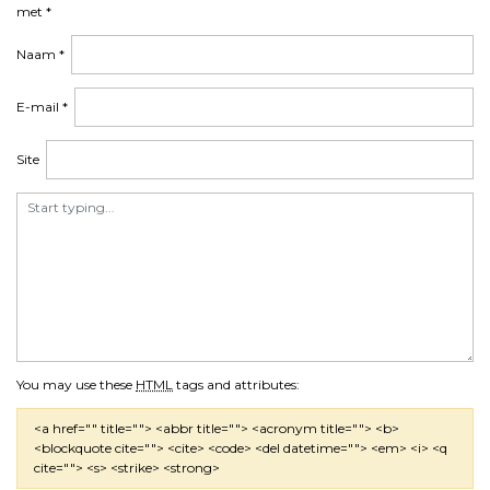
met
*
Naam
*
E-mail
*
Site
You may use these
HTML
tags and attributes:
<a href="" title=""> <abbr title=""> <acronym title=""> <b>
<blockquote cite=""> <cite> <code> <del datetime=""> <em> <i> <q
cite=""> <s> <strike> <strong>