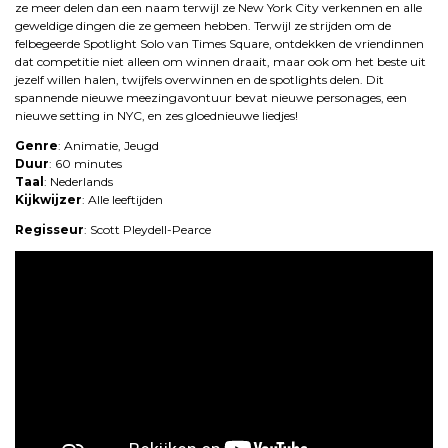
ze meer delen dan een naam terwijl ze New York City verkennen en alle
geweldige dingen die ze gemeen hebben. Terwijl ze strijden om de
felbegeerde Spotlight Solo van Times Square, ontdekken de vriendinnen
dat competitie niet alleen om winnen draait, maar ook om het beste uit
jezelf willen halen, twijfels overwinnen en de spotlights delen. Dit
spannende nieuwe meezingavontuur bevat nieuwe personages, een
nieuwe setting in NYC, en zes gloednieuwe liedjes!
Genre
: Animatie, Jeugd
Duur
: 60 minutes
Taal
: Nederlands
Kijkwijzer
: Alle leeftijden
Regisseur
: Scott Pleydell-Pearce