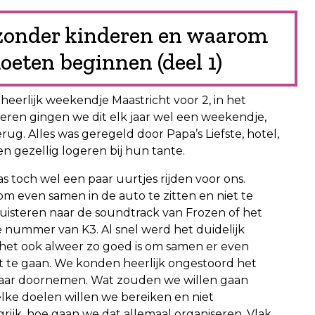
zonder kinderen en waarom
oeten beginnen (deel 1)
 heerlijk weekendje Maastricht voor 2, in het
eren gingen we dit elk jaar wel een weekendje,
ug. Alles was geregeld door Papa’s Liefste, hotel,
 gezellig logeren bij hun tante.
 toch wel een paar uurtjes rijden voor ons.
 om even samen in de auto te zitten en niet te
uisteren naar de soundtrack van Frozen of het
 nummer van K3. Al snel werd het duidelijk
et ook alweer zo goed is om samen er even
t te gaan. We konden heerlijk ongestoord het
aar doornemen. Wat zouden we willen gaan
lke doelen willen we bereiken en niet
rijk, hoe gaan we dat allemaal organiseren. Vlak