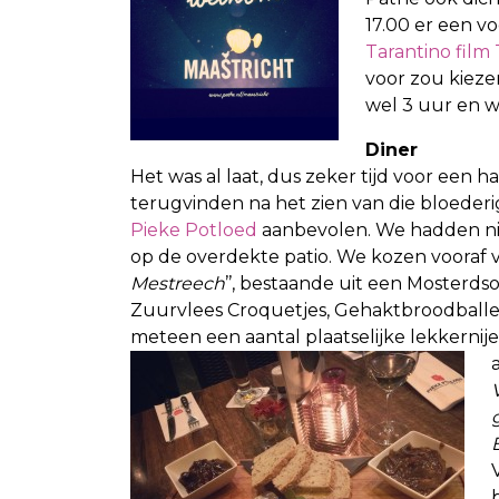
17.00 er een v
Tarantino film
voor zou kieze
wel 3 uur en wa
Diner
Het was al laat, dus zeker tijd voor een h
terugvinden na het zien van die bloederi
Pieke Potloed
aanbevolen. We hadden nie
op de overdekte patio. We kozen vooraf v
Mestreech
’’, bestaande uit een
Mosterdsoe
Zuurvlees Croquetjes, Gehaktbroodballe
meteen een aantal plaatselijke lekkernij