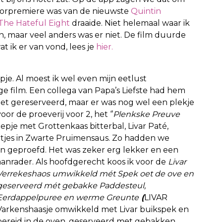
oorpremiere was van de nieuwste
Quintin
 The Hateful Eight
draaide. Niet helemaal waar ik
n, maar veel anders was er niet. De film duurde
t ik er van vond, lees je
hier.
apje. Al moest ik wel even mijn eetlust
ge film. Een collega van Papa’s Liefste had hem
t gereserveerd, maar er was nog wel een plekje
oor de proeverij voor 2, het
‘’
Plenkske Preuve
pje met Grottenkaas bitterbal, Livar Paté,
tjes in Zwarte Pruimensaus. Zo hadden we
en geproefd. Het was zeker erg lekker en een
aanrader.
Als hoofdgerecht koos ik voor de
Livar
Verrekeshaos umwikkeld mét Spek oet de ove en
geserveerd mét gebakke Paddesteul,
Eerdappelpuree en werme Greunte
(
LIVAR
Varkenshaasje omwikkeld met Livar buikspek en
bereid in de oven, geserveerd met gebakken