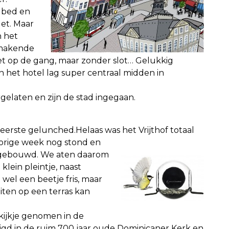
 bed en
et. Maar
n het
emakende
et op de gang, maar zonder slot… Gelukkig
 het hotel lag super centraal midden in
elaten en zijn de stad ingegaan.
rste gelunched.Helaas was het Vrijthof totaal
vorige week nog stond en
fgebouwd. We aten daarom
klein pleintje, naast
t wel een beetje fris, maar
uiten op een terras kan
ijkje genomen in de
tigd in de ruim 700 jaar oude Dominicaner Kerk en