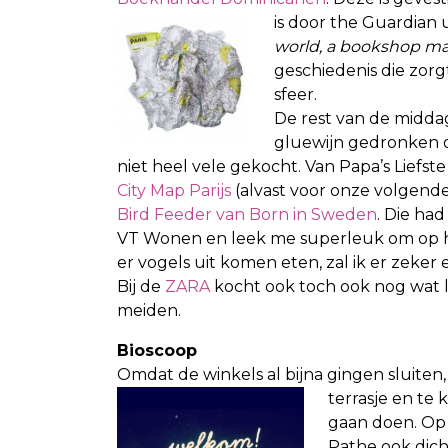
is door the Guardian
world, a bookshop ma
geschiedenis die zor
sfeer.
De rest van de midd
gluewijn gedronken o
niet heel vele gekocht. Van Papa’s Liefst
e
City Map Parijs
(alvast voor onze volgende 
Bird Feeder van Born in Sweden
. Die had
VT Wonen en leek me superleuk om op he
er vogels uit komen eten, zal ik er zeker 
Bij de
ZARA
kocht ook toch ook nog wat 
meiden.
Bioscoop
Omdat de winkels al bijna gingen sluite
terrasje en te
gaan doen. Op
Pathe ook dich