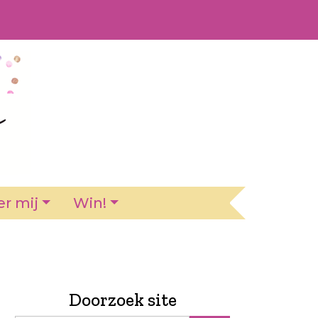
r mij
Win!
Doorzoek site