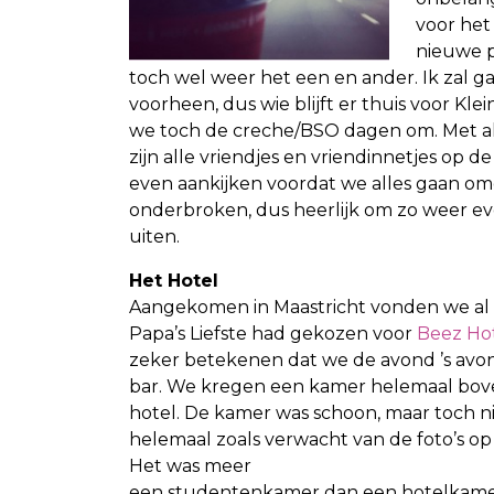
voor het
nieuwe p
toch wel weer het een en ander. Ik zal 
voorheen, dus wie blijft er thuis voor Kle
we toch de creche/BSO dagen om. Met all
zijn alle vriendjes en vriendinnetjes op 
even aankijken voordat we alles gaan o
onderbroken, dus heerlijk om zo weer e
uiten.
Het Hotel
Aangekomen in Maastricht vonden we al 
Papa’s Liefste had gekozen voor
Beez Hot
zeker betekenen dat we de avond ’s avo
bar. We kregen een kamer helemaal bove
hotel. De kamer was schoon, maar toch n
helemaal zoals verwacht van de foto’s op 
Het was meer
een studentenkamer dan een hotelkame