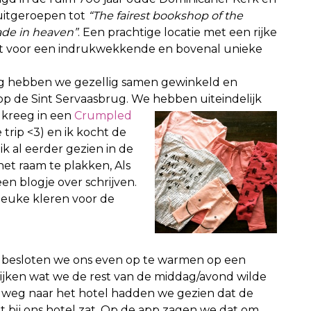
uitgeroepen tot
“The fairest bookshop of the
de in heaven”
. Een prachtige locatie met een rijke
gt voor een indrukwekkende en bovenal unieke
ag hebben we gezellig samen gewinkeld en
p de Sint Servaasbrug. We hebben uiteindelijk
 kreeg in een
Crumpled
trip <3) en ik kocht de
 ik al eerder gezien in de
t raam te plakken, Als
een blogje over schrijven.
leuke kleren voor de
n, besloten we ons even op te warmen op een
 kijken wat we de rest van de middag/avond wilde
 weg naar het hotel hadden we gezien dat de
t bij ons hotel zat. Op de app zagen we dat om