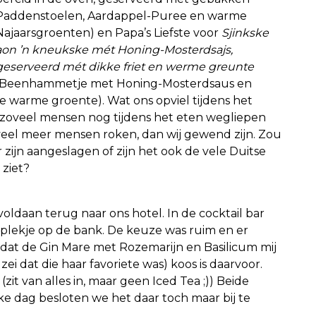
Paddenstoelen, Aardappel-Puree en warme
Najaarsgroenten) en Papa’s Liefste voor
Sjinkske
aon ’n kneukske mét Honing-Mosterdsajs,
geserveerd mét dikke friet en werme greunte
Beenhammetje met Honing-Mosterdsaus en
 warme groente). Wat ons opviel tijdens het
r zoveel mensen nog tijdens het eten wegliepen
 veel meer mensen roken, dan wij gewend zijn. Zou
 zijn aangeslagen of zijn het ook de vele Duitse
 ziet?
voldaan terug naar ons hotel. In de cocktail bar
plekje op de bank. De keuze was ruim en er
mdat de Gin Mare met Rozemarijn en Basilicum mij
ei dat die haar favoriete was) koos is daarvoor.
zit van alles in, maar geen Iced Tea ;)) Beide
e dag besloten we het daar toch maar bij te