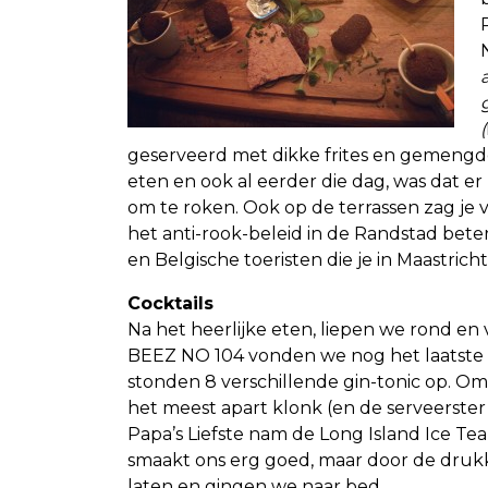
(
geserveerd met dikke frites en gemengde
eten en ook al eerder die dag, was dat e
om te roken. Ook op de terrassen zag je
het anti-rook-beleid in de Randstad beter
en Belgische toeristen die je in Maastricht
Cocktails
Na het heerlijke eten, liepen we rond en 
BEEZ NO 104 vonden we nog het laatste 
stonden 8 verschillende gin-tonic op. O
het meest apart klonk (en de serveerster z
Papa’s Liefste nam de Long Island Ice Tea (
smaakt ons erg goed, maar door de drukk
laten en gingen we naar bed.