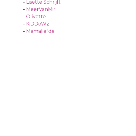
-
Lisette Schrijft
-
MeerVanMir
-
Olivette
-
KiDDoWz
-
Mamaliefde