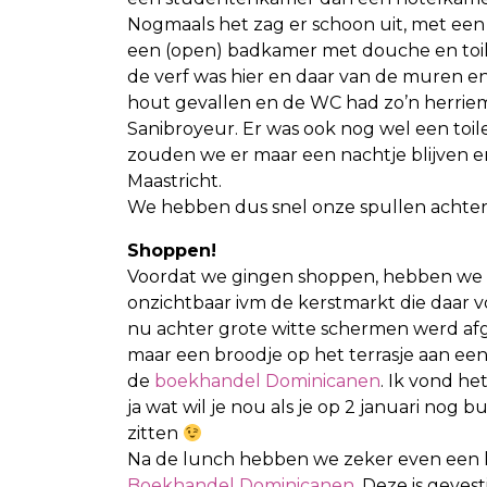
Nogmaals het zag er schoon uit, met een
een (open) badkamer met douche en toil
de verf was hier en daar van de muren e
hout gevallen en de WC had zo’n herri
Sanibroyeur. Er was ook nog wel een toil
zouden we er maar een nachtje blijven en
Maastricht.
We hebben dus snel onze spullen achterg
Shoppen!
Voordat we gingen shoppen, hebben we ee
onzichtbaar ivm de
kerstmarkt die daar 
nu achter grote witte schermen werd a
maar een broodje op het terrasje aan een 
de
boekhandel Dominicanen
. Ik vond he
ja wat wil je nou als je op 2 januari nog b
zitten
Na de lunch hebben we zeker even een k
Boekhandel Dominicanen
. Deze is geves