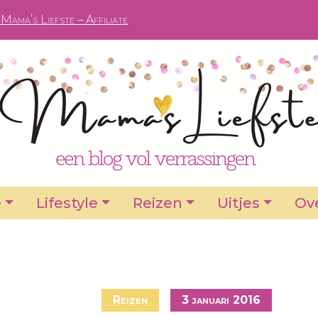
Mama’s Liefste – Affiliate
e
Lifestyle
Reizen
Uitjes
Ove
Reizen
3 januari 2016