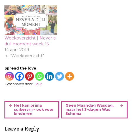
Weekoverzicht | Never a
dull moment week 15
14 april 2019
In "Weekoverzicht"
Spread the love
Geschreven door
Fleur
B
Het kan prima
Geen Maandag Wasdag,
e
suikervrij – ook voor
maar het 3-dagen Was
kinderen
Schema
r
i
Leave a Reply
c