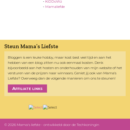
-
KiDDoWz
-
Mamaliefde
Steun Mama’s Liefste
Bloggen is een leuke hobby, maar kost best veel tijd en aan het
hebben van een blog zitten nu ook eenmaal kosten. Denk
bijvoorbeeld aan het hosten en onderhouden van mijn website of het
versturen van de prijzen naar winnaars. Geniet jij ook van Mama’s
Liefste? Overweeg dan de volgende manieren om ons te steunen!
Affiliate links
© 2026 Mama's liefste - ontwikkeld door
de Techkoningin