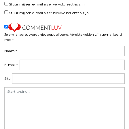
h
Stuur mij een e-mail als er vervolgreacties zijn.
t
Stuur mij een e-mail als er nieuwe berichten zijn.
n
a
v
i
Je e-mailadres wordt niet gepubliceerd.
Vereiste velden zijn gemarkeerd
met
*
g
a
Naam
*
t
i
E-mail
*
e
Site