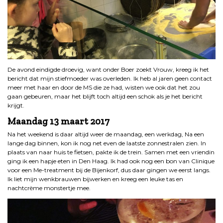
De avond eindigde droevig, want onder Boer zoekt Vrouw, kreeg ik het
bericht dat mijn stiefmoeder was overleden. Ik heb al jaren geen contact
meer met haar en door de MS die ze had, wisten we ook dat het zou
gaan gebeuren, maar het blijft toch altijd een schok als je het bericht
krijgt.
Maandag 13 maart 2017
Na het weekend is daar altijd weer de maandag, een werkdag, Na een
lange dag binnen, kon ik nog net even de laatste zonnestralen zien. In
plaats van naar huis te fietsen, pakte ik de trein. Samen met een vriendin
ging ik een hapje eten in Den Haag. Ik had ook nog een bon van Clinique
voor een Me-treatment bij de Bijenkorf, dus daar gingen we eerst langs.
Ik liet mijn wenkbrauwen bijwerken en kreeg een leuke tas en
nachtcrème monstertje mee.