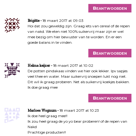
Beantwoorden
18 maart 2017 at 09:03
Brigitte
Hoi dat zou geweldig zijn. Graag iets van cereal of de repen
van nakd. We eten niet 100% suikervrij maar zijn er wel
mee bezig om hier bewuster van te worden. En er een
goede balans in te vinden.
Beantwoorden
18 maart 2017 at 10:02
Helma keijzer
De potten pindakaas vinden we hier ook lekker. Ipv sapjes
veel thee en water. Maar suikervrij snoepen lukt nog niet.
Dit wil ik graag proberen. Net als suikervrij koekjes bakken.
Ik doe graag mee
Beantwoorden
18 maart 2017 at 10:23
Marloes Wognum
Ik doe heel graag mee!!
Ik zou heel graag de yo yo bear proberen! of de repen van
Nakd
Prachtige producten!!