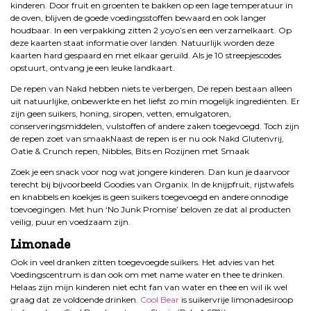
kinderen. Door fruit en groenten te bakken op een lage temperatuur in
de oven, blijven de goede voedingsstoffen bewaard en ook langer
houdbaar. In een verpakking zitten 2 yoyo’s en een verzamelkaart. Op
deze kaarten staat informatie over landen. Natuurlijk worden deze
kaarten hard gespaard en met elkaar geruild. Als je 10 streepjescodes
opstuurt, ontvang je een leuke landkaart.
De
repen van Nakd hebben niets te verbergen, De repen bestaan alleen
uit natuurlijke, onbewerkte en het liefst zo min mogelijk ingrediënten. Er
zijn geen suikers, honing, siropen, vetten, emulgatoren,
conserveringsmiddelen, vulstoffen of andere zaken toegevoegd. Toch zijn
de repen zoet van smaakNaast de repen is er nu ook Nakd Glutenvrij,
Oatie & Crunch repen, Nibbles, Bits en Rozijnen met Smaak
Zoek je een snack voor nog wat jongere kinderen. Dan kun je daarvoor
terecht bij bijvoorbeeld Goodies van Organix. In de knijpfruit, rijstwafels
en knabbels en koekjes is geen suikers toegevoegd en andere onnodige
toevoegingen. Met hun ‘No Junk Promise’ beloven ze dat al producten
veilig, puur en voedzaam zijn.
Limonade
Ook in veel dranken zitten toegevoegde suikers. Het advies van het
Voedingscentrum is dan ook om met name water en thee te drinken.
Helaas zijn mijn kinderen niet echt fan van water en thee en wil ik wel
graag dat ze voldoende drinken.
Cool Bear
is suikervrije limonadesiroop