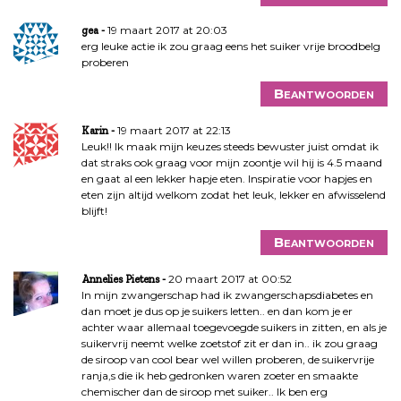
19 maart 2017 at 20:03
gea
erg leuke actie ik zou graag eens het suiker vrije broodbelg
proberen
Beantwoorden
19 maart 2017 at 22:13
Karin
Leuk!! Ik maak mijn keuzes steeds bewuster juist omdat ik
dat straks ook graag voor mijn zoontje wil hij is 4.5 maand
en gaat al een lekker hapje eten. Inspiratie voor hapjes en
eten zijn altijd welkom zodat het leuk, lekker en afwisselend
blijft!
Beantwoorden
20 maart 2017 at 00:52
Annelies Pietens
In mijn zwangerschap had ik zwangerschapsdiabetes en
dan moet je dus op je suikers letten.. en dan kom je er
achter waar allemaal toegevoegde suikers in zitten, en als je
suikervrij neemt welke zoetstof zit er dan in.. ik zou graag
de siroop van cool bear wel willen proberen, de suikervrije
ranja,s die ik heb gedronken waren zoeter en smaakte
chemischer dan de siroop met suiker.. Ik ben erg