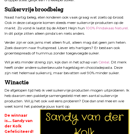
Suikervrije broodbeleg
Naast hartig beleg, eten kinderen ook vaak graag wat zoets op brood.
Ook in deze catagorie komen steeds meer suikervrije producten op de
markt. Zo vond ik laatst bij de Albert Heijn hun
100% Pindakaas Naturel
.
In dit potje zitten alleen pinda’s en niets anders.
Verder zijn er ook jams met alleen fruit, alleen mag dat geen jam heten.
Zoek daarom naar fruitspread. Liever iets hartigers? Er bestaan ook
groentespreads of hummus zonder toegevoegde suiker.
Wil je iets minder streng zijn, kijk dan in het schap van
Céréal
. Dit merk
heeft onder andere suikerbewuste hagelslag en chocoladepasta. Deze
zijn niet helemaal suikervrij, maar bevatten wel 90% minder suiker.
Winactie
De afgelopen tijd heb ik veel suikervrije producten mogen uitproberen. Ik
heb daarom een pakketje samengesteld met een aantal suikervrije
producten. Wil jij het ook wel eens proberen? Doe dan snel mee en wie
weet komt het pakketje jouw kant op.
De winnaar
is…. Sandy van
der Kolk
Gefeliciteerd!