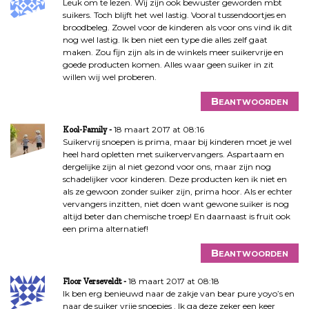
Leuk om te lezen. Wij zijn ook bewuster geworden mbt
suikers. Toch blijft het wel lastig. Vooral tussendoortjes en
broodbeleg. Zowel voor de kinderen als voor ons vind ik dit
nog wel lastig. Ik ben niet een type die alles zelf gaat
maken. Zou fijn zijn als in de winkels meer suikervrije en
goede producten komen. Alles waar geen suiker in zit
willen wij wel proberen.
Beantwoorden
18 maart 2017 at 08:16
Kool-Family
Suikervrij snoepen is prima, maar bij kinderen moet je wel
heel hard opletten met suikervervangers. Aspartaam en
dergelijke zijn al niet gezond voor ons, maar zijn nog
schadelijker voor kinderen. Deze producten ken ik niet en
als ze gewoon zonder suiker zijn, prima hoor. Als er echter
vervangers inzitten, niet doen want gewone suiker is nog
altijd beter dan chemische troep! En daarnaast is fruit ook
een prima alternatief!
Beantwoorden
18 maart 2017 at 08:18
Floor Verseveldt
Ik ben erg benieuwd naar de zakje van bear pure yoyo’s en
naar de suiker vrije snoepjes . Ik ga deze zeker een keer