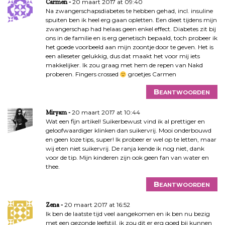
20 maart 2017 at 09:40
Carmen
Na zwangerschapsdiabetes te hebben gehad, incl. insuline
spuiten ben ik heel erg gaan opletten. Een dieet tijdens mijn
zwangerschap had helaas geen enkel effect. Diabetes zit bij
ons in de familie en is erg genetisch bepaald, toch probeer ik
het goede voorbeeld aan mijn zoontje door te geven. Het is
een alleseter gelukkig, dus dat maakt het voor mij iets
makkelijker. Ik zou graag met hem de repen van Nakd
proberen. Fingers crossed
groetjes Carmen
Beantwoorden
20 maart 2017 at 10:44
Miryam
Wat een fijn artikel! Suikerbewust vind ik al prettiger en
geloofwaardiger klinken dan suikervrij. Mooi onderbouwd
en geen loze tips, super! Ik probeer er wel op te letten, maar
wij eten niet suikervrij. De ranja kende ik nog niet, dank
voor de tip. Mijn kinderen zijn ook geen fan van water en
thee.
Beantwoorden
20 maart 2017 at 16:52
Zena
Ik ben de laatste tijd veel aangekomen en ik ben nu bezig
met een gezonde leefstijl, ik zou dit er erg goed bij kunnen