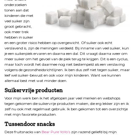
onderzoeken
tonen aan dat
kinderen die met
veel suiker zijn
groot gebracht,
ook meer trek
hebben in suiker
en een groter risico hebben op overgewicht. Of suiker ook echt
verslavend is, zijn de meningen verdeeld. Bij inname van veel suiker, kun
je een suikerpiek ervaren en daarna een dal. Dit vraagt daarna weer om
meer suiker om het gevoel van de piek terug te krijgen. Dit is een cyclus,
maar toch wordt het daarmee nog niet bestempeld als een verslaving
volgens de gezondheidsrichtlijnen. Ik ben dus zelf niet tegen suiker, maar
leef wel suiker-bewust en ook voor mijn kinderen. Want we kunnen
allemaal best met wat minder doen.
Suikervrije producten
Voor mijn werk ben ik het afgelopen jaar veel merken en webshops
tegen gekomen die suikervrije producten maken, die erg lekker zijn en ik
zelf nu ook met regelmaat gebruik. Ik ben gekomen tot een overzichtje
met mijn favoriete producten.
Tussendoor snacks
Deze fruitsnacks van
Bear Pure YoYo’s
zijn razend geliefd bij mijn