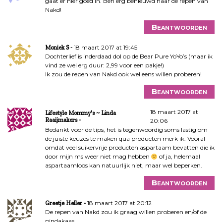
gaat er hier goed in. Ben erg benieuwd naar de repen van
Nakd!
Beantwoorden
18 maart 2017 at 19:45
Moniek S
Dochterlief is inderdaad dol op de Bear Pure YoYo’s (maar ik
vind ze wel erg duur: 2,99 voor een pakje!)
Ik zou de repen van Nakd ook wel eens willen proberen!
Beantwoorden
18 maart 2017 at
Lifestyle Mommy's ~ Linda
Raaijmakers
20:06
Bedankt voor de tips, het is tegenwoordig soms lastig om
de juiste keuzes te maken qua producten merk ik. Vooral
omdat veel suikervrije producten aspartaam bevatten die ik
door mijn ms weer niet mag hebben
of ja, helemaal
aspartaamloos kan natuurlijk niet, maar wel beperken.
Beantwoorden
18 maart 2017 at 20:12
Greetje Heller
De repen van Nakd zou ik graag willen proberen en/of de
pindakaas.