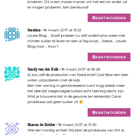
kinderen. Dit is een mooie manier om het een en ander uit
te mogen proberen, ben benieuwd!
Beantwoorden
18 maart 2017 at 15:52
Serafina
Leuke Blog … Ikzelf probeer nu zelf anderhalve week met
minder suiker te leven en ben al 1kg kwijt… Joepie… Leuke
Blog hoor… Xxxx ?
Beantwoorden
18 maart 2017 at 18:28
Sandy van der Kolk
Ik zou zelf de producten van Nakd en/of Cool Bear een keer
willen uitproberen met de kids.
Ben hier wel erg in geïnteresseerd want krijg steeds meer
het idee dat toegevoegde suikers echt heel erg slecht zijn.
Wist je trouwens dat in de gewone (en lekkerste) Calvé
pindakaas ook geen suiker zit
Beantwoorden
18 maart 2017 at 19:39
Sharon de Ridder
Wat een handig artikel! Wij eten de pindakaas van AH al,