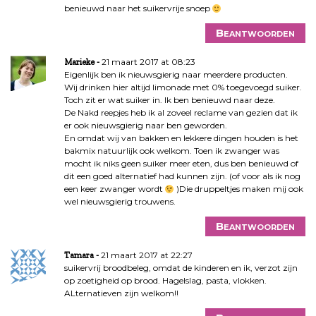
benieuwd naar het suikervrije snoep
Beantwoorden
21 maart 2017 at 08:23
Marieke
Eigenlijk ben ik nieuwsgierig naar meerdere producten.
Wij drinken hier altijd limonade met 0% toegevoegd suiker.
Toch zit er wat suiker in. Ik ben benieuwd naar deze.
De Nakd reepjes heb ik al zoveel reclame van gezien dat ik
er ook nieuwsgierig naar ben geworden.
En omdat wij van bakken en lekkere dingen houden is het
bakmix natuurlijk ook welkom. Toen ik zwanger was
mocht ik niks geen suiker meer eten, dus ben benieuwd of
dit een goed alternatief had kunnen zijn. (of voor als ik nog
een keer zwanger wordt
)Die druppeltjes maken mij ook
wel nieuwsgierig trouwens.
Beantwoorden
21 maart 2017 at 22:27
Tamara
suikervrij broodbeleg, omdat de kinderen en ik, verzot zijn
op zoetigheid op brood. Hagelslag, pasta, vlokken.
ALternatieven zijn welkom!!