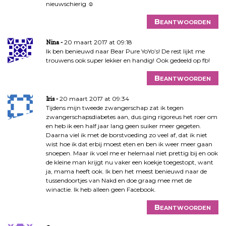
nieuwschierig ☺
Beantwoorden
20 maart 2017 at 09:18
Nina
Ik ben benieuwd naar Bear Pure YoYo’s! De rest lijkt me
trouwens ook super lekker en handig! Ook gedeeld op fb!
Beantwoorden
20 maart 2017 at 09:34
Iris
Tijdens mijn tweede zwangerschap zat ik tegen
zwangerschapsdiabetes aan, dus ging rigoreus het roer om
en heb ik een half jaar lang geen suiker meer gegeten.
Daarna viel ik met de borstvoeding zo veel af, dat ik niet
wist hoe ik dat erbij moest eten en ben ik weer meer gaan
snoepen. Maar ik voel me er helemaal niet prettig bij en ook
de kleine man krijgt nu vaker een koekje toegestopt, want
ja, mama heeft ook. Ik ben het meest benieuwd naar de
tussendoortjes van Nakd en doe graag mee met de
winactie. Ik heb alleen geen Facebook.
Beantwoorden