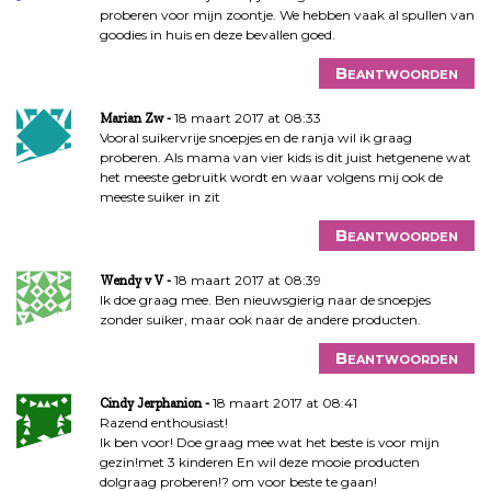
proberen voor mijn zoontje. We hebben vaak al spullen van
goodies in huis en deze bevallen goed.
Beantwoorden
18 maart 2017 at 08:33
Marian Zw
Vooral suikervrije snoepjes en de ranja wil ik graag
proberen. Als mama van vier kids is dit juist hetgenene wat
het meeste gebruitk wordt en waar volgens mij ook de
meeste suiker in zit
Beantwoorden
18 maart 2017 at 08:39
Wendy v V
Ik doe graag mee. Ben nieuwsgierig naar de snoepjes
zonder suiker, maar ook naar de andere producten.
Beantwoorden
18 maart 2017 at 08:41
Cindy Jerphanion
Razend enthousiast!
Ik ben voor! Doe graag mee wat het beste is voor mijn
gezin!met 3 kinderen En wil deze mooie producten
dolgraag proberen!? om voor beste te gaan!