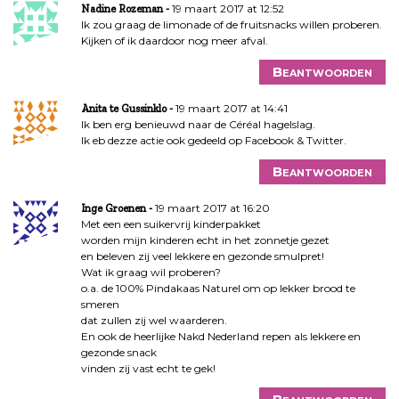
19 maart 2017 at 12:52
Nadine Rozeman
Ik zou graag de limonade of de fruitsnacks willen proberen.
Kijken of ik daardoor nog meer afval.
Beantwoorden
19 maart 2017 at 14:41
Anita te Gussinklo
Ik ben erg benieuwd naar de Céréal hagelslag.
Ik eb dezze actie ook gedeeld op Facebook & Twitter.
Beantwoorden
19 maart 2017 at 16:20
Inge Groenen
Met een een suikervrij kinderpakket
worden mijn kinderen echt in het zonnetje gezet
en beleven zij veel lekkere en gezonde smulpret!
Wat ik graag wil proberen?
o.a. de 100% Pindakaas Naturel om op lekker brood te
smeren
dat zullen zij wel waarderen.
En ook de heerlijke Nakd Nederland repen als lekkere en
gezonde snack
vinden zij vast echt te gek!