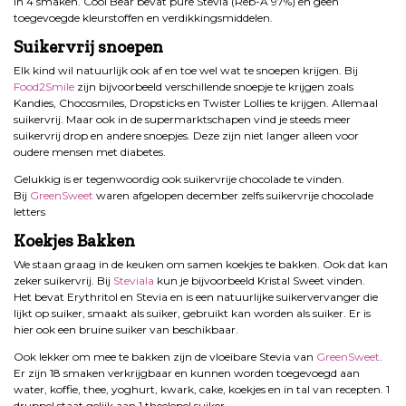
in 4 smaken. Cool Bear bevat pure Stevia (Reb-A 97%) en geen
toegevoegde kleurstoffen en verdikkingsmiddelen.
Suikervrij snoepen
Elk kind wil natuurlijk ook af en toe wel wat te snoepen krijgen. Bij
Food2Smile
zijn bijvoorbeeld verschillende snoepje te krijgen zoals
Kandies, Chocosmiles, Dropsticks en Twister Lollies te krijgen. Allemaal
suikervrij. Maar ook in de supermarktschapen vind je steeds meer
suikervrij drop en andere snoepjes. Deze zijn niet langer alleen voor
oudere mensen met diabetes.
Gelukkig is er tegenwoordig ook suikervrije chocolade te vinden.
Bij
GreenSweet
waren afgelopen december zelfs suikervrije chocolade
letters
Koekjes Bakken
We staan graag in de keuken om samen koekjes te bakken. Ook dat kan
zeker suikervrij. Bij
Steviala
kun je bijvoorbeeld Kristal Sweet vinden.
Het bevat Erythritol en Stevia en is een natuurlijke suikervervanger die
lijkt op suiker, smaakt als suiker, gebruikt kan worden als suiker. Er is
hier ook een bruine suiker van beschikbaar.
Ook lekker om mee te bakken zijn de vloeibare Stevia van
GreenSweet
.
Er zijn 18 smaken verkrijgbaar en kunnen worden toegevoegd aan
water, koffie, thee, yoghurt, kwark, cake, koekjes en in tal van recepten. 1
druppel staat gelijk aan 1 theelepel suiker.