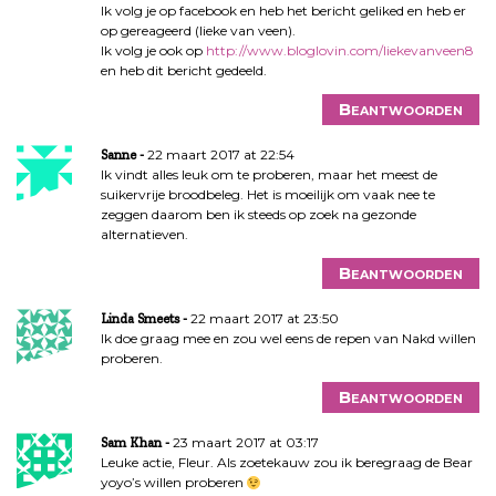
Ik volg je op facebook en heb het bericht geliked en heb er
op gereageerd (lieke van veen).
Ik volg je ook op
http://www.bloglovin.com/liekevanveen8
en heb dit bericht gedeeld.
Beantwoorden
22 maart 2017 at 22:54
Sanne
Ik vindt alles leuk om te proberen, maar het meest de
suikervrije broodbeleg. Het is moeilijk om vaak nee te
zeggen daarom ben ik steeds op zoek na gezonde
alternatieven.
Beantwoorden
22 maart 2017 at 23:50
Linda Smeets
Ik doe graag mee en zou wel eens de repen van Nakd willen
proberen.
Beantwoorden
23 maart 2017 at 03:17
Sam Khan
Leuke actie, Fleur. Als zoetekauw zou ik beregraag de Bear
yoyo’s willen proberen