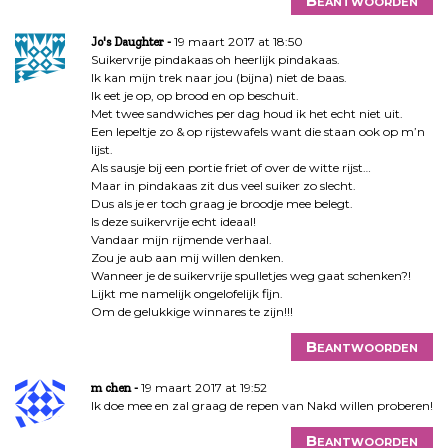
Beantwoorden
19 maart 2017 at 18:50
Jo's Daughter
Suikervrije pindakaas oh heerlijk pindakaas.
Ik kan mijn trek naar jou (bijna) niet de baas.
Ik eet je op, op brood en op beschuit.
Met twee sandwiches per dag houd ik het echt niet uit.
Een lepeltje zo & op rijstewafels want die staan ook op m’n
lijst.
Als sausje bij een portie friet of over de witte rijst…
Maar in pindakaas zit dus veel suiker zo slecht.
Dus als je er toch graag je broodje mee belegt.
Is deze suikervrije echt ideaal!
Vandaar mijn rijmende verhaal.
Zou je aub aan mij willen denken.
Wanneer je de suikervrije spulletjes weg gaat schenken?!
Lijkt me namelijk ongelofelijk fijn.
Om de gelukkige winnares te zijn!!!
Beantwoorden
19 maart 2017 at 19:52
m chen
Ik doe mee en zal graag de repen van Nakd willen proberen!
Beantwoorden