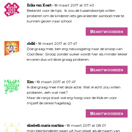
t
18 maart 2017 at 07:40
Erika van Koert
i
Bedankt voor de tips . Ik zou de tussendoortjes willen
e
proberen om de kinderen iets gevarieerder aanbod mee te
kunnen geven naar school
Beantwoorden
18 maart 2017 at 07:47
cbdkl
Doe graag mee, ben erg nieuwsgierig naar de siroop van
Cool Bear. Siroop zonder suiker wordt hier als minder lekker
ervaren dus wil deze graag proberen.
Beantwoorden
18 maart 2017 at 07:47
Kim
Ik doe graag mee met deze actie. Wat ik echt zou willen
proberen…eeh wat niet?
Maar de ranja staat wel erg hoog voor de Kids en voor
mijzelf de cereal hagelslag.
Beantwoorden
18 maart 2017 at 08:01
elisabeth maria martina
mijn kleinkinderen gaan uit hun plaat als de naam van