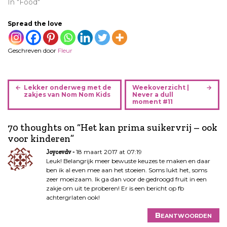
In "Food"
Spread the love
Geschreven door
Fleur
B
Lekker onderweg met de
Weekoverzicht |
e
zakjes van Nom Nom Kids
Never a dull
moment #11
r
i
70 thoughts on “
Het kan prima suikervrij – ook
c
voor kinderen
”
h
t
18 maart 2017 at 07:19
Joycevdv
n
Leuk! Belangrijk meer bewuste keuzes te maken en daar
ben ik al even mee aan het stoeien. Soms lukt het, soms
a
zeer moeizaam. Ik ga dan voor de gedroogd fruit in een
v
zakje om uit te proberen! Er is een bericht op fb
i
achtergrlaten ook!
g
Beantwoorden
a