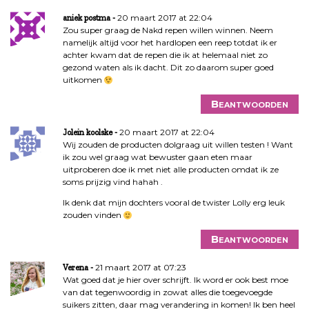
20 maart 2017 at 22:04
aniek postma
Zou super graag de Nakd repen willen winnen. Neem
namelijk altijd voor het hardlopen een reep totdat ik er
achter kwam dat de repen die ik at helemaal niet zo
gezond waten als ik dacht. Dit zo daarom super goed
uitkomen
Beantwoorden
20 maart 2017 at 22:04
Jolein koolske
Wij zouden de producten dolgraag uit willen testen ! Want
ik zou wel graag wat bewuster gaan eten maar
uitproberen doe ik met niet alle producten omdat ik ze
soms prijzig vind hahah .
Ik denk dat mijn dochters vooral de twister Lolly erg leuk
zouden vinden
Beantwoorden
21 maart 2017 at 07:23
Verena
Wat goed dat je hier over schrijft. Ik word er ook best moe
van dat tegenwoordig in zowat alles die toegevoegde
suikers zitten, daar mag verandering in komen! Ik ben heel