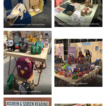
Return to Sender – nieuwe collectie
Rijkswachters van HamerHaai
Veldhuis boeken
Affen Zahn rugzakken