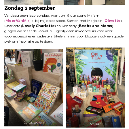
Zondag 2 september
Vandaag geen lazy zondag, want om 9 uur stond Miriam
(
MeerVanMir
) al bij mij op de stoep. Samen met Marjolein (
Olivette
),
Charlotte (
Lovely Charlotte
) en Kimberly (
Beebs and Moms
)
gingen we maar de ShowUp. Eigenlijk een inkoopbeurs voor voor
woonaccessoires en cadeau-artikelen, maar voor bloggers ook een goede
plek om inspiratie op te doen.
Deltas boeken
Or Tea?