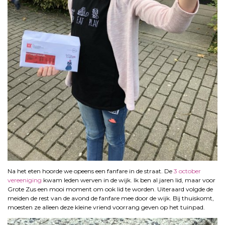
Na het eten hoorde we opeens een fanfare in de straat. De
3 october
vereeniging
kwam leden werven in de wijk. Ik ben al jaren lid, maar voor
Grote Zus een mooi moment om ook lid te worden. Uiteraard volgde de
meiden de rest van de avond de fanfare mee door de wijk. Bij thuiskomt,
moesten ze alleen deze kleine vriend voorrang geven op het tuinpad.