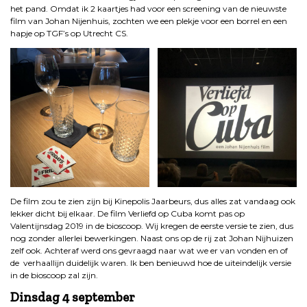
het pand. Omdat ik 2 kaartjes had voor een screening van de nieuwste
film van Johan Nijenhuis, zochten we een plekje voor een borrel en een
hapje op TGF’s op Utrecht CS.
De film zou te zien zijn bij Kinepolis Jaarbeurs, dus alles zat vandaag ook
lekker dicht bij elkaar. De film Verliefd op Cuba komt pas op
Valentijnsdag 2019 in de bioscoop. Wij kregen de eerste versie te zien, dus
nog zonder allerlei bewerkingen. Naast ons op de rij zat Johan Nijhuizen
zelf ook. Achteraf werd ons gevraagd naar wat we er van vonden en of
de verhaallijn duidelijk waren. Ik ben benieuwd hoe de uiteindelijk versie
in de bioscoop zal zijn.
Dinsdag 4 september