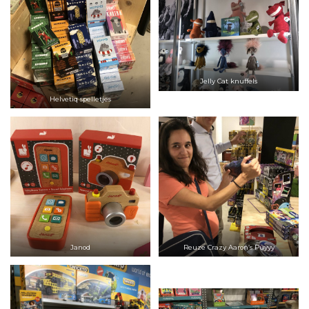
Jelly Cat knuffels
Helvetiq spelletjes
Janod
Reuze Crazy Aaron’s Puyyy