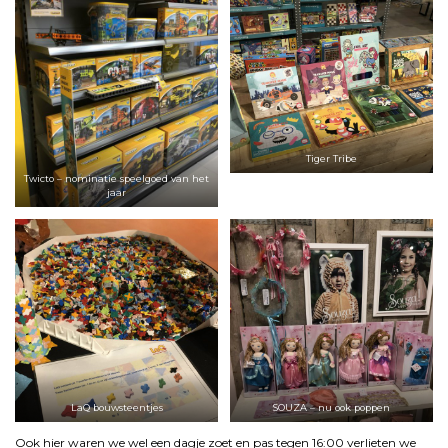
Tiger Tribe
Twicto – nominatie speelgoed van het
jaar
LaQ bouwsteentjes
SOUZA – nu ook poppen
Ook hier waren we wel een dagje zoet en pas tegen 16:00 verlieten we