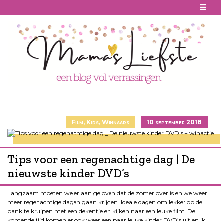
Skip
to
content
Film
,
Kids
,
Winnaars
10 september 2018
Tips voor een regenachtige dag | De
nieuwste kinder DVD’s
Langzaam moeten we er aan geloven dat de zomer over is en we weer
meer regenachtige dagen gaan krijgen. Ideale dagen om lekker op de
bank te kruipen met een dekentje en kijken naar een leuke film. De
komende tijd komen er ook weer een paar leuke kinder DVD’s uit en ik