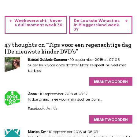
B
Weekoverzicht | Never
De Leukste Winacties
e
a dull moment week 36
in Bloggersland week
37
r
i
47 thoughts on “
Tips voor een regenachtige dag
c
| De nieuwste kinder DVD’s
”
h
t
10 september 2018 at 07:06
Kristel Gubbels-Daemen
n
Super leuk voor onze dochter Noor ze speelt nu veel met
barbies
a
v
Beantwoorden
i
g
10 september 2018 at 07:17
Anna
a
Ik doe graag mee voor mijn dochter Julia…
t
Facebook: An Na
i
e
Beantwoorden
10 september 2018 at 08:07
Marian Zw