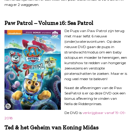
mag er 2 weggeven.
Paw Patrol – Volume 16: Sea Patrol
De Pups van Paw Patrol zijn terug
met maar liefst 6 nieuwe
(onder)wateravonturen. Op deze
nieuwe DVD gaan de pups in
strandwachtmodus om een baby
octopus en moeder te herenigen, een
kunstshow te redden van hongerige
zeewezens en verstopte
piratenschatten te zoeken. Maar er is
nog veel meer te beleven!
Naast de afleveringen van de Paw
SeaPatrol is er op deze DVD ook een
bonus aflevering te vinden van
Nella de Ridderprinses.
De DVD is
verkrijgbaar vanaf 19-09-
2018
Ted & het Geheim van Koning Midas