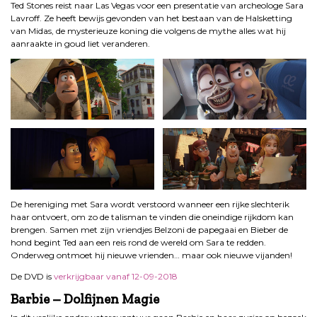
Ted Stones reist naar Las Vegas voor een presentatie van archeologe Sara
Lavroff. Ze heeft bewijs gevonden van het bestaan van de Halsketting
van Midas, de mysterieuze koning die volgens de mythe alles wat hij
aanraakte in goud liet veranderen.
De hereniging met Sara wordt verstoord wanneer een rijke slechterik
haar ontvoert, om zo de talisman te vinden die oneindige rijkdom kan
brengen. Samen met zijn vriendjes Belzoni de papegaai en Bieber de
hond begint Ted aan een reis rond de wereld om Sara te redden.
Onderweg ontmoet hij nieuwe vrienden… maar ook nieuwe vijanden!
De DVD is
verkrijgbaar vanaf 12-09-2018
Barbie – Dolfijnen Magie