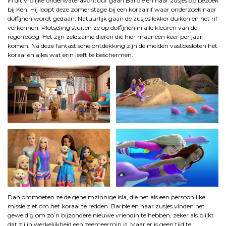
In dit vrolijke onderwateravontuur gaan Barbie en haar zusjes op bezoek
bij Ken. Hij loopt deze zomer stage bij een koraalrif waar onderzoek naar
dolfijnen wordt gedaan. Natuurlijk gaan de zusjes lekker duiken en het rif
verkennen. Plotseling stuiten ze op dolfijnen in alle kleuren van de
regenboog. Het zijn zeldzame dieren die hier maar één keer per jaar
komen. Na deze fantastische ontdekking zijn de meiden vastbesloten het
koraal en alles wat erin leeft te beschermen.
Dan ontmoeten ze de geheimzinnige Isla, die het als een persoonlijke
missie ziet om het koraal te redden. Barbie en haar zusjes vinden het
geweldig om zo’n bijzondere nieuwe vriendin te hebben, zeker als blijkt
dat zij in werkelijkheid een zeemeermin is. Maar er is geen tijd te