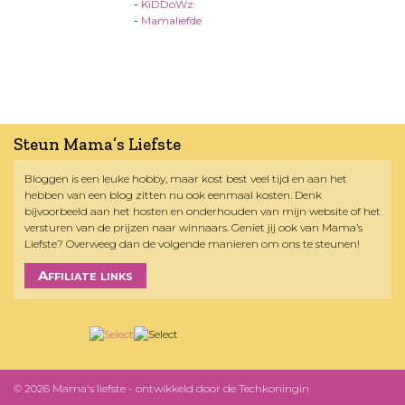
-
KiDDoWz
-
Mamaliefde
Steun Mama’s Liefste
Bloggen is een leuke hobby, maar kost best veel tijd en aan het
hebben van een blog zitten nu ook eenmaal kosten. Denk
bijvoorbeeld aan het hosten en onderhouden van mijn website of het
versturen van de prijzen naar winnaars. Geniet jij ook van Mama’s
Liefste? Overweeg dan de volgende manieren om ons te steunen!
Affiliate links
© 2026 Mama's liefste - ontwikkeld door
de Techkoningin