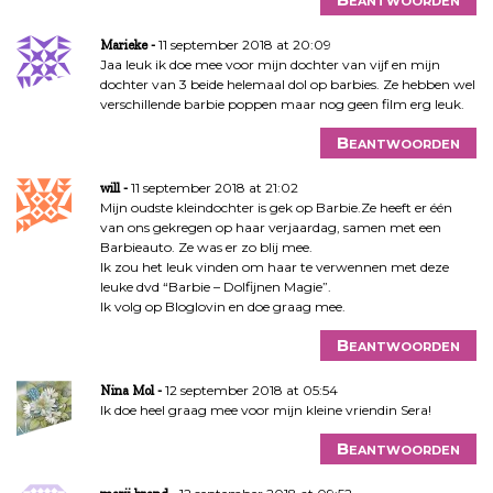
11 september 2018 at 20:09
Marieke
Jaa leuk ik doe mee voor mijn dochter van vijf en mijn
dochter van 3 beide helemaal dol op barbies. Ze hebben wel
verschillende barbie poppen maar nog geen film erg leuk.
Beantwoorden
11 september 2018 at 21:02
will
Mijn oudste kleindochter is gek op Barbie.Ze heeft er één
van ons gekregen op haar verjaardag, samen met een
Barbieauto. Ze was er zo blij mee.
Ik zou het leuk vinden om haar te verwennen met deze
leuke dvd “Barbie – Dolfijnen Magie”.
Ik volg op Bloglovin en doe graag mee.
Beantwoorden
12 september 2018 at 05:54
Nina Mol
Ik doe heel graag mee voor mijn kleine vriendin Sera!
Beantwoorden