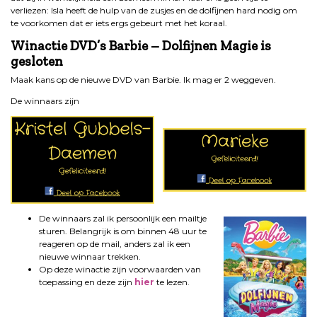
verliezen: Isla heeft de hulp van de zusjes en de dolfijnen hard nodig om
te voorkomen dat er iets ergs gebeurt met het koraal.
Winactie DVD’s Barbie – Dolfijnen Magie is
gesloten
Maak kans op de nieuwe DVD van Barbie. Ik mag er 2 weggeven.
De winnaars zijn
De winnaars zal ik persoonlijk een mailtje
sturen. Belangrijk is om binnen 48 uur te
reageren op de mail, anders zal ik een
nieuwe winnaar trekken.
Op deze winactie zijn voorwaarden van
toepassing en deze zijn
hier
te lezen.