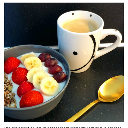
Het was prachtig weer, dus zocht ik een lekker plekje in de tuin om eens