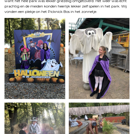
want het hele park was lekker griezelig omgetoverd. Het weer was echt
prachtig en de meiden konden heerlijk lekker zelf spelen in het park. Wij
vonden een plekje on het Picknick Bos in het zonnetje.