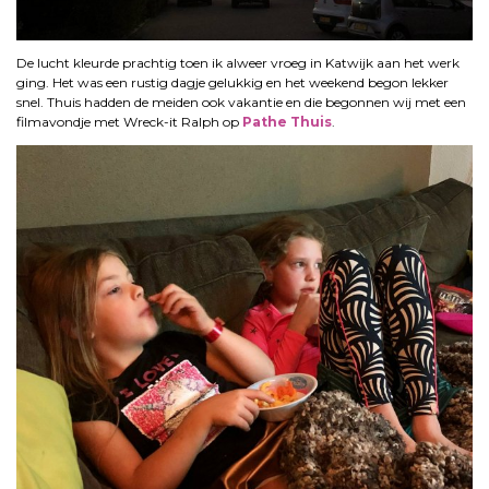
De lucht kleurde prachtig toen ik alweer vroeg in Katwijk aan het werk
ging. Het was een rustig dagje gelukkig en het weekend begon lekker
snel. Thuis hadden de meiden ook vakantie en die begonnen wij met een
filmavondje met Wreck-it Ralph op
Pathe Thuis
.