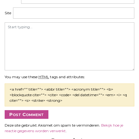
t
i
Site
e
You may use these
HTML
tags and attributes:
<a href="" title=""> <abbr title=""> <acronym title=""> <b>
<blockquote cite=""> <cite> <code> <del datetime=""> <em> <i> <q
cite=""> <s> <strike> <strong>
Deze site gebruikt Akismet om spam te verminderen.
Bekijk hoe je
reactie gegevens worden verwerkt
.