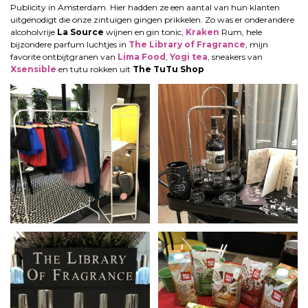
Publicity in Amsterdam. Hier hadden ze een aantal van hun klanten
uitgenodigt die onze zintuigen gingen prikkelen. Zo was er onderandere
alcoholvrije
La Source
wijnen en gin tonic,
Kraken
Rum, hele
bijzondere parfum luchtjes in
The Library of Fragrance
, mijn
favorite ontbijtgranen van
Lima Food
,
Yogi tea
, sneakers van
Xsensible
en tutu rokken uit
The TuTu Shop