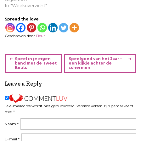
In "Weekoverzicht"
Spread the love
Geschreven door
Fleur
B
Speel in je eigen
Speelgoed van het Jaar –
e
band met de Tweet
een kijkje achter de
Beats
schermen
r
i
Leave a Reply
c
h
t
n
Je e-mailadres wordt niet gepubliceerd.
Vereiste velden zijn gemarkeerd
a
met
*
v
Naam
*
i
g
a
E-mail
*