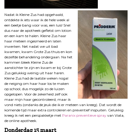
Nadat ik Kleine Zus had opgehaald,
ontdekte ik iets waar ik de hele week al
een beetje bang voor was, een luis! Snel
dus naar de apotheek gefietst om lotion
en een kam te halen. Kleine Zus haar
haar meteen ingesmeerd en laten
inwerken. Net nadat we uit bad
kwamen, kwam Grote Zus thuis en kon
dezelfde behandeling ondergaan. Na het
kammen bleek Kleine Zus de
aanstichter te zijn en kwam er bij Grote
Zus gelukkig weinig uit haar haren.
Kleine Zus had de laatste weken nogal
de neiging om haar haar los te maken
op school, dus mogelijk zo de luizen
opgelopen. Voor de zekerheid zelf ook
maar mijn haar gecontroleerd, maar ik
vond niets (ondanks de jeuk die ik er meteen van kreeg). Dat wordt de
komende tijd maar extra controleren en preventief inspuiten. Gelukkig
kreeg ik net een perspakketje met
Paranix preventieve spray
van Viata,
de online apotheek.
Donderdag 15 maart