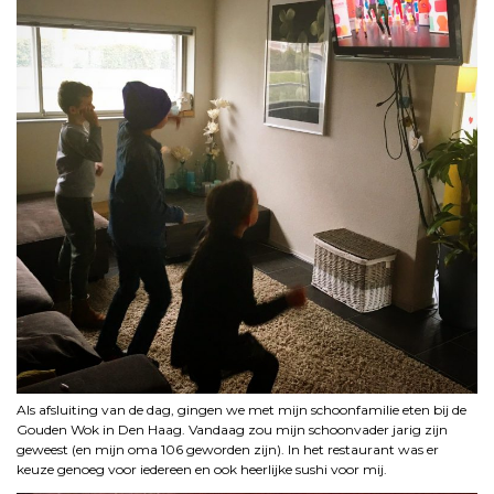
Als afsluiting van de dag, gingen we met mijn schoonfamilie eten bij de
Gouden Wok in Den Haag. Vandaag zou mijn schoonvader jarig zijn
geweest (en mijn oma 106 geworden zijn). In het restaurant was er
keuze genoeg voor iedereen en ook heerlijke sushi voor mij.