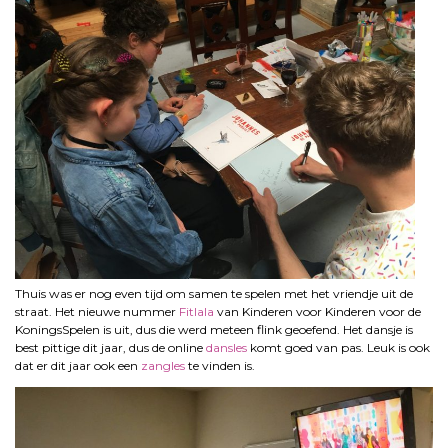
Thuis was er nog even tijd om samen te spelen met het vriendje uit de
straat. Het nieuwe nummer
Fitlala
van Kinderen voor Kinderen voor de
KoningsSpelen is uit, dus die werd meteen flink geoefend. Het dansje is
best pittige dit jaar, dus de online
dansles
komt goed van pas. Leuk is ook
dat er dit jaar ook een
zangles
te vinden is.