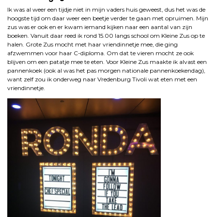
Ik was al weer een tijdje niet in mijn vaders huis geweest, dus het was de
hoogste tijd om daar weer een beetje verder te gaan met opruimen. Mijn
zus was er ook en er kwam iemand kijken naar een aantal van zijn
boeken. Vanuit daar reed ik rond 15.00 langs school om Kleine Zus op te
halen. Grote Zus mocht met haar vriendinnetje mee, die ging
afzwemmen voor haar C-diploma. Om dat te vieren mocht ze ook
blijven om een patatje mee te eten. Voor Kleine Zus maakte ik alvast een
pannenkoek (ook al was het pas morgen nationale pannenkoekendag),
want zelf zou ik onderweg naar Vredenburg Tivoli wat eten met een
vriendinnetje.