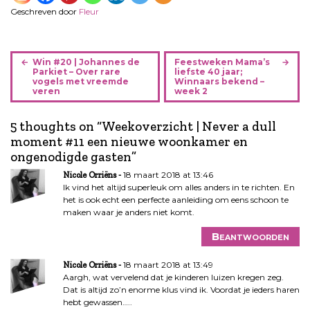
Geschreven door
Fleur
B
Win #20 | Johannes de
Feestweken Mama’s
e
Parkiet – Over rare
liefste 40 jaar;
vogels met vreemde
Winnaars bekend –
r
veren
week 2
i
c
5 thoughts on “
Weekoverzicht | Never a dull
h
moment #11 een nieuwe woonkamer en
t
ongenodigde gasten
”
n
18 maart 2018 at 13:46
Nicole Orriëns
a
Ik vind het altijd superleuk om alles anders in te richten. En
v
het is ook echt een perfecte aanleiding om eens schoon te
i
maken waar je anders niet komt.
g
Beantwoorden
a
t
18 maart 2018 at 13:49
Nicole Orriëns
i
Aargh, wat vervelend dat je kinderen luizen kregen zeg.
e
Dat is altijd zo’n enorme klus vind ik. Voordat je ieders haren
hebt gewassen…..