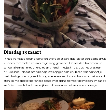
Dinsdag 13 maart
Ik had vandaag geen afspraken overdag staan, dus lekker een dagje thuis
kunnen rommelen en aan mijn blog gewerkt. De meiden kwamen uit
school allemaal met vriendjes en vriendinnetjes thuis, dus het was een
drukke boel. Nadat het vriendje was opgehaald en ik een vriendinnetje
had thuisgebracht, deed ik nog snel even een boodschap voor het avond
eten. Ik maakte lekker snelle pasta met spinazie voor de meiden, maar at
zelf niet mee. Ik had namelijk een diner-date met een vriendinnetje.