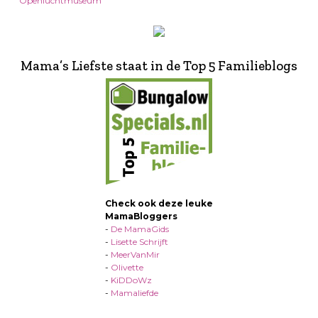
Openluchtmuseum
Mama’s Liefste staat in de Top 5 Familieblogs
Check ook deze leuke
MamaBloggers
-
De MamaGids
-
Lisette Schrijft
-
MeerVanMir
-
Olivette
-
KiDDoWz
-
Mamaliefde