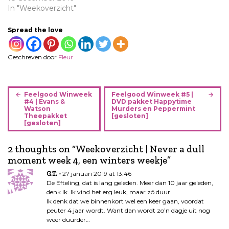
In "Weekoverzicht"
Spread the love
Geschreven door
Fleur
B
Feelgood Winweek
Feelgood Winweek #5 |
e
#4 | Evans &
DVD pakket Happytime
Watson
Murders en Peppermint
r
Theepakket
[gesloten]
i
[gesloten]
c
h
2 thoughts on “
Weekoverzicht | Never a dull
t
moment week 4, een winters weekje
”
n
27 januari 2019 at 13:46
G.T.
a
De Efteling, dat is lang geleden. Meer dan 10 jaar geleden,
v
denk ik. Ik vind het erg leuk, maar zó duur.
Ik denk dat we binnenkort wel een keer gaan, voordat
i
peuter 4 jaar wordt. Want dan wordt zo’n dagje uit nog
g
weer duurder…
a