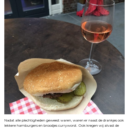
Nadat alle plechtigheden geweest waren, waren er naast de drankjes ook
lekkere hamburgers en broodjes curryworst. Ook kregen wij alvast de