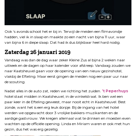
Ook ‘s avonds schoot het er bij in. Terwijl de meiden een filmavondje
hadden, viel ik in slaap en maakte zo een nacht van bijna 11 uur, waar
van bijna 6 in diepe slaap. Dat had ik dus blijkbaar heel hard nodig.
Zaterdag 26 januari 2019
Vandaag was dan de dag waar zeker Kleine Zus al bijna 2 weken naar
uitkeek en de dagen op haar kalender voor afstreep. Vandaag zouden we
naar Kaatsheuvel gaan voor de opening van een nieuw gezinshotel,
vlakbij de Efteling. Maar eerst gingen de meiden nog een paar uur naar
de scouting.
Nadat alles in de auto zat, reden we richting het zuiden.
‘t Peperhuys
hotel staat midden in Kaatsheuvel, in de winkelstraat. Ik ben wel een
paar keer in de Efteling geweest, maar nooit echt in Kaatsheuvel. Best
zonde, want het is een erg leuk dorpje. Bij de ingang van het hotel
werden we opgewacht door 3 vrolijke bakkers-muzikanten en de
aardige gastvrouw. We kregen allemaal wat te drinken en moesten even
wachten op de officiële opening. Linda en Miriam waren er ook met hun
gezin, dus het was erg gezellig.