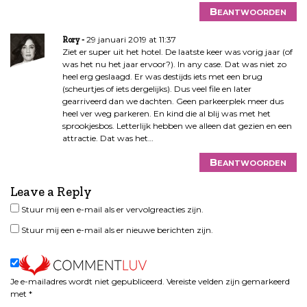
t
Beantwoorden
i
e
29 januari 2019 at 11:37
Rory
Ziet er super uit het hotel. De laatste keer was vorig jaar (of
was het nu het jaar ervoor?). In any case. Dat was niet zo
heel erg geslaagd. Er was destijds iets met een brug
(scheurtjes of iets dergelijks). Dus veel file en later
gearriveerd dan we dachten. Geen parkeerplek meer dus
heel ver weg parkeren. En kind die al blij was met het
sprookjesbos. Letterlijk hebben we alleen dat gezien en een
attractie. Dat was het…
Beantwoorden
Leave a Reply
Stuur mij een e-mail als er vervolgreacties zijn.
Stuur mij een e-mail als er nieuwe berichten zijn.
Je e-mailadres wordt niet gepubliceerd.
Vereiste velden zijn gemarkeerd
met
*