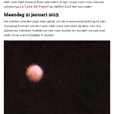
Niet voor Heel Holland Bakt (die neem ik op), maar voor mijn nieuwe
verslaving
La Casa de Papel
op Netflix! Echt een aanrader!
Maandag 21 januari 2019
De wekker was een paar keer gezet om de maansverduistering te zien.
Gelukkig kunnen we de maan heel mooi zien door de deur van ons
dakterras. Hierdoor hoefde we niet naar buiten en konden we ook snel
weer onze warme bedjes in duiken