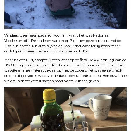
Vandaag geen leesmoederrol voor mij, want het was Nationaal
Voorleesontbijt. De kinderen van groep 7 gingen gezellig lezen met de
klas, dus hoefde ik niet te blijven en kon ik snel weer terug (toch maar
deels lopend) naar huis voor een kop warme koffie.
Maar na een uurtje stapte ik toch weer op de fiets. De PR-afdeling van de
BSO had gevraagd of ik een keertje met ze wilde brainstormen over hun
website en meer interactie daarop met de ouders. Het was een erg leuk
en gezellig gesprek, waar veel leuke ideeën uit ontstonden. Benieuwd hoe
we dat in de toekomst samen meer vorm kunnen geven.