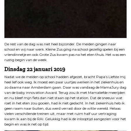
De rest van de dag was niet heel bijzonder. De meiden gingen naar
school en wij naar werk. Kleine Zus ging na school gezellig spelen bij een
vriendinnetje en ook Grote Zus kwam pas na het eten thuis. Het was een
rustig begin van de week.
Dinsdag 22 januari 2019
Nadat we de meiden op school hadden afgezet, bracht Papa’s Liefste mij
heel lief ook weg. Ik moest een paar uurtjes werken in het ziekenhuis en
zo daarna naar Amsterdam gaan. Daar was vandaag de MamaJury dag
van de baby innovation Award. Terug zou ik met Mamaliefde meerijden
en nu bleef mijn fiets dan niet staan op het station. Dat de sneeuw wat
roet in het eten zou gooien, had ik niet gedacht. In het ziekenhuis heb ik
geen raam naar buiten, dus werd verrast door de witte wereld. Helaas
vielen verschillende treinen uit, maar met ruim half uur vertraging
kwam ik aan bij de RAI. Gelukkig had ik de inlooptijd aangezien voor het
begin en was ik net op tijd.