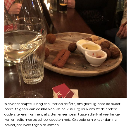
’s Avonds stapte ik nog een keer op de fiets, om gezellig naar de ouder-
borrel te gaan van de klas van Kleine Zus. Erg leuk om zo de andere
ouders te leren kennen, al zitten er een paar tussen die ik al veel langer
ken en zelfs mee op school gezeten heb. Grappig om elkaar dan na
zoveel jaar weer tegen te komen.