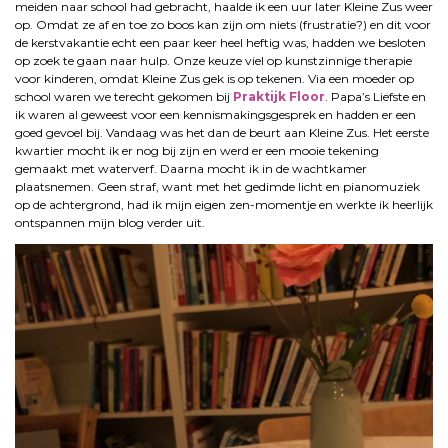
meiden naar school had gebracht, haalde ik een uur later Kleine Zus weer
op. Omdat ze af en toe zo boos kan zijn om niets (frustratie?) en dit voor
de kerstvakantie echt een paar keer heel heftig was, hadden we besloten
op zoek te gaan naar hulp. Onze keuze viel op kunstzinnige therapie
voor kinderen, omdat Kleine Zus gek is op tekenen. Via een moeder op
school waren we terecht gekomen bij
Praktijk Floor
. Papa’s Liefste en
ik waren al geweest voor een kennismakingsgesprek en hadden er een
goed gevoel bij. Vandaag was het dan de beurt aan Kleine Zus. Het eerste
kwartier mocht ik er nog bij zijn en werd er een mooie tekening
gemaakt met waterverf. Daarna mocht ik in de wachtkamer
plaatsnemen. Geen straf, want met het gedimde licht en pianomuziek
op de achtergrond, had ik mijn eigen zen-momentje en werkte ik heerlijk
ontspannen mijn blog verder uit.