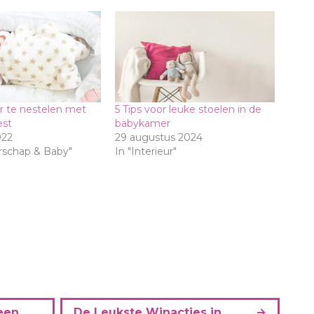
r te nestelen met
5 Tips voor leuke stoelen in de
est
babykamer
022
29 augustus 2024
rschap & Baby"
In "Interieur"
een
De Leukste Winacties in