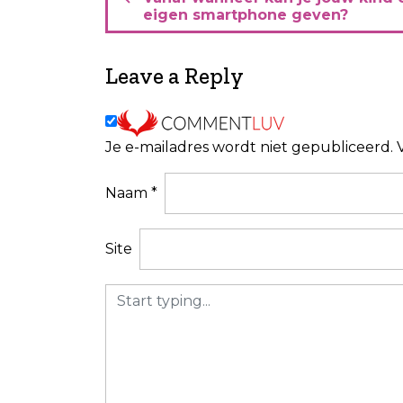
e
eigen smartphone geven?
r
i
Leave a Reply
c
h
Je e-mailadres wordt niet gepubliceerd.
t
n
Naam
*
a
v
Site
i
g
a
t
i
e