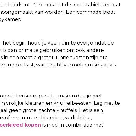
n achterkant. Zorg ook dat de kast stabiel is en dat
 schoongemaakt kan worden. Een commode biedt
abykamer.
In het begin houd je veel ruimte over, omdat de
kast is dan prima te gebruiken om ook andere
es in een maatje groter. Linnenkasten zijn erg
en mooie kast, want ze blijven ook bruikbaar als
ioneel. Leuk en gezellig maken doe je met
 in vrolijke kleuren en knuffelbeesten. Leg niet te
maal geen grote, zachte knuffels. Het is een
rs of een muurschildering, verlichting,
loerkleed kopen
is mooi in combinatie met