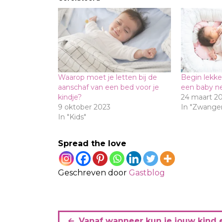
Waarop moet je letten bij de
Begin lekke
aanschaf van een bed voor je
een baby n
kindje?
24 maart 2
9 oktober 2023
In "Zwange
In "Kids"
Spread the love
Geschreven door
Gastblog
B
Vanaf wanneer kun je jouw kind 