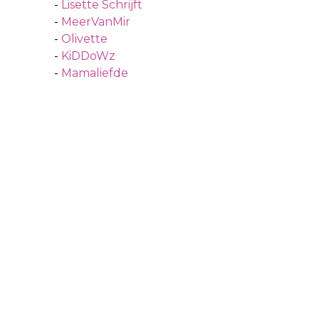
-
Lisette Schrijft
-
MeerVanMir
-
Olivette
-
KiDDoWz
-
Mamaliefde