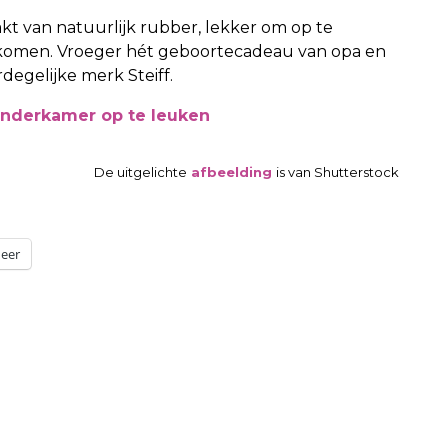
aakt van natuurlijk rubber, lekker om op te
orkomen. Vroeger hét geboortecadeau van opa en
degelijke merk Steiff.
inderkamer op te leuken
De uitgelichte
afbeelding
is van Shutterstock
eer