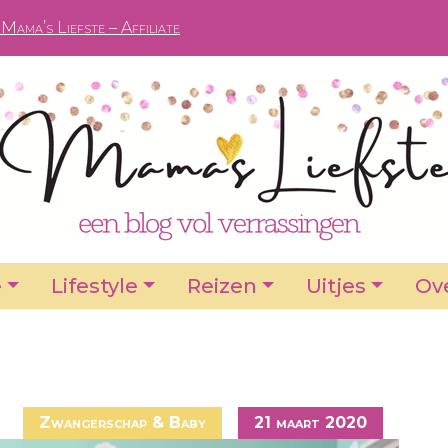
Mama’s Liefste – Affiliate
e
Lifestyle
Reizen
Uitjes
Ove
Zwangerschap & Baby
21 maart 2020