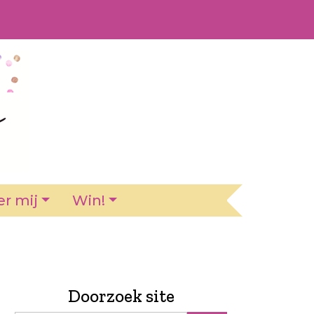
r mij
Win!
Doorzoek site