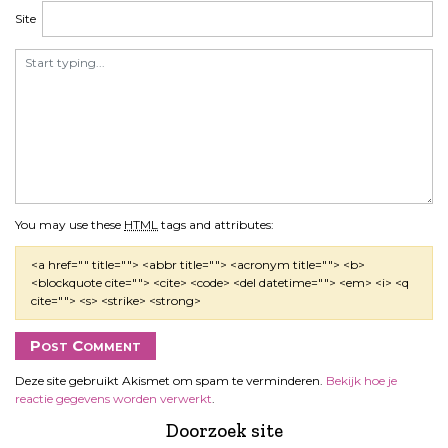
Site
You may use these
HTML
tags and attributes:
<a href="" title=""> <abbr title=""> <acronym title=""> <b>
<blockquote cite=""> <cite> <code> <del datetime=""> <em> <i> <q
cite=""> <s> <strike> <strong>
Deze site gebruikt Akismet om spam te verminderen.
Bekijk hoe je
reactie gegevens worden verwerkt
.
Doorzoek site