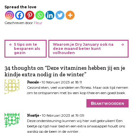
Spread the love
Geschreven door
Fleur
B
5 tips om te
Waarom je Dry January ook na
e
besparen als
deze maand beter kunt
gezin
volhouden
r
i
34 thoughts on “
Deze vitamines hebben jij en je
c
kindje extra nodig in de winter
”
h
t
10 februari 2023 at 18:11
Pascale
n
Gezond eten, veel wandelen en fitness. Maar ook tijd nemen
om te ontspannen met bv een kop thee en een goed boek.
a
v
Beantwoorden
i
g
10 februari 2023 at 19:09
Noortje
a
Deze ondersteuning kunnen wij hier wel gebruiken! Een
beetje op tijd naar bed en een extra sinaasappel houdt ons
t
aardig op de been in de winter.