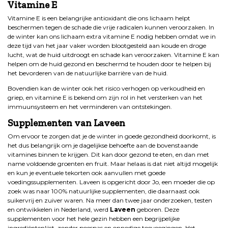
Vitamine E
Vitamine E is een belangrijke antioxidant die ons lichaam helpt
beschermen tegen de schade die vrije radicalen kunnen veroorzaken. In
de winter kan ons lichaam extra vitamine E nodig hebben omdat we in
deze tijd van het jaar vaker worden blootgesteld aan koude en droge
lucht, wat de huid uitdroogt en schade kan veroorzaken. Vitamine E kan
helpen om de huid gezond en beschermd te houden door te helpen bij
het bevorderen van de natuurlijke barrière van de huid.
Bovendien kan de winter ook het risico verhogen op verkoudheid en
griep, en vitamine E is bekend om zijn rol in het versterken van het
immuunsysteem en het verminderen van ontstekingen.
Supplementen van Laveen
Om ervoor te zorgen dat je de winter in goede gezondheid doorkomt, is
het dus belangrijk om je dagelijkse behoefte aan de bovenstaande
vitamines binnen te krijgen. Dit kan door gezond te eten, en dan met
name voldoende groenten en fruit. Maar helaas is dat niet altijd mogelijk
en kun je eventuele tekorten ook aanvullen met goede
voedingssupplementen. Laveen is opgericht door Jo, een moeder die op
zoek was naar 100% natuurlijke supplementen, die daarnaast ook
suikervrij en zuiver waren. Na meer dan twee jaar onderzoeken, testen
en ontwikkelen in Nederland, werd
Laveen
geboren. Deze
supplementen voor het hele gezin hebben een begrijpelijke
ingrediëntenlijst, zonder poespas en onnodige toevoegingen. Het