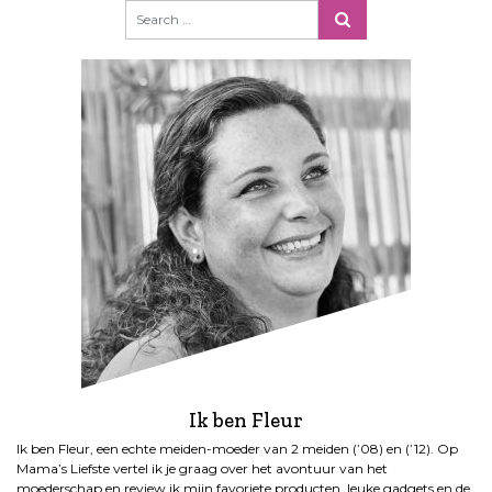
Ik ben Fleur
Ik ben Fleur, een echte meiden-moeder van 2 meiden (’08) en (’12). Op
Mama’s Liefste vertel ik je graag over het avontuur van het
moederschap en review ik mijn favoriete producten, leuke gadgets en de