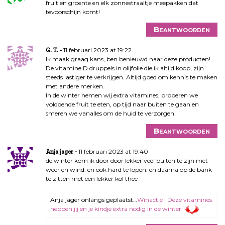
fruit en groente en elk zonnestraaltje meepakken dat
tevoorschijn komt!
Beantwoorden
11 februari 2023 at 19:22
G. T.
Ik maak graag kans, ben benieuwd naar deze producten!
De vitamine D druppels in olijfolie die ik altijd koop, zijn
steeds lastiger te verkrijgen. Altijd goed om kennis te maken
met andere merken.
In de winter nemen wij extra vitamines, proberen we
voldoende fruit te eten, op tijd naar buiten te gaan en
smeren we vanalles om de huid te verzorgen.
Beantwoorden
11 februari 2023 at 19:40
Anja jager
de winter kom ik door door lekker veel buiten te zijn met
weer en wind. en ook hard te lopen. en daarna op de bank
te zitten met een lekker kol thee
Anja jager onlangs geplaatst…
Winactie | Deze vitamines
hebben jij en je kindje extra nodig in de winter