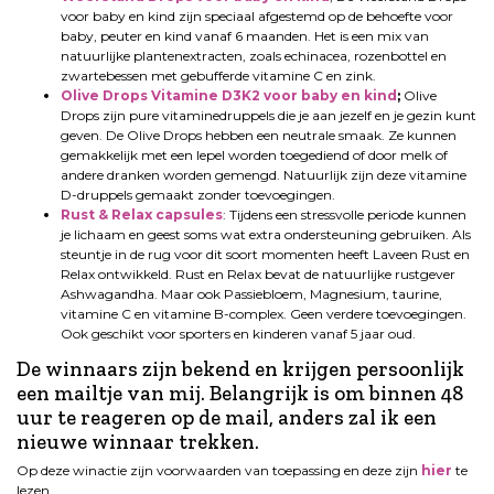
voor baby en kind zijn speciaal afgestemd op de behoefte voor
baby, peuter en kind vanaf 6 maanden. Het is een mix van
natuurlijke plantenextracten, zoals echinacea, rozenbottel en
zwartebessen met gebufferde vitamine C en zink.
Olive Drops Vitamine D3K2 voor baby en kind
;
Olive
Drops zijn pure vitaminedruppels die je aan jezelf en je gezin kunt
geven. De Olive Drops hebben een neutrale smaak. Ze kunnen
gemakkelijk met een lepel worden toegediend of door melk of
andere dranken worden gemengd. Natuurlijk zijn deze vitamine
D-druppels gemaakt zonder toevoegingen.
Rust & Relax capsules
: Tijdens een stressvolle periode kunnen
je lichaam en geest soms wat extra ondersteuning gebruiken. Als
steuntje in de rug voor dit soort momenten heeft Laveen Rust en
Relax ontwikkeld. Rust en Relax bevat de natuurlijke rustgever
Ashwagandha. Maar ook Passiebloem, Magnesium, taurine,
vitamine C en vitamine B-complex. Geen verdere toevoegingen.
Ook geschikt voor sporters en kinderen vanaf 5 jaar oud.
De winnaars zijn bekend en krijgen persoonlijk
een mailtje van mij. Belangrijk is om binnen 48
uur te reageren op de mail, anders zal ik een
nieuwe winnaar trekken.
Op deze winactie zijn voorwaarden van toepassing en deze zijn
hier
te
lezen.