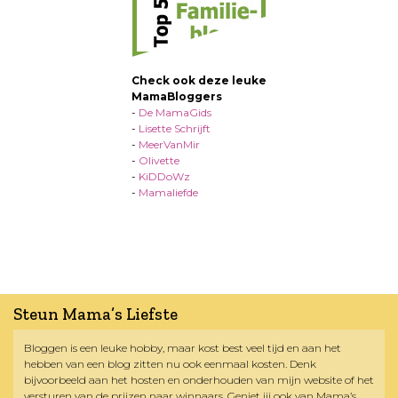
Check ook deze leuke
MamaBloggers
-
De MamaGids
-
Lisette Schrijft
-
MeerVanMir
-
Olivette
-
KiDDoWz
-
Mamaliefde
Steun Mama’s Liefste
Bloggen is een leuke hobby, maar kost best veel tijd en aan het
hebben van een blog zitten nu ook eenmaal kosten. Denk
bijvoorbeeld aan het hosten en onderhouden van mijn website of het
versturen van de prijzen naar winnaars. Geniet jij ook van Mama’s