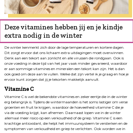
Deze vitamines hebben jij en je kindje
extra nodig in de winter
De winter kenmerkt zich door de lage temperaturen en kortere dagen.
Dit zorgt ervoor dat ons lichaam extra uitdagingen moet overwinnen.
Denk aan een tekort aan zonlicht en alle virussen die rondgaan. Ook is
onze voeding in deze tijd van het jaar vaak minder gevarieerd, waardoor
er aan sommige vitamines en mineralen een tekort kan zijn. Het is dan
ook goed om deze aan te vullen. Welke dat zijn vertel ik je graag en hoe je
ervoor kunt zorgen dat jij je tekorten makkelijk aanvult.
Vitamine C
Vitamine C is wel de bekendste vitamines en zeker eentje die in de winter
erg belangrijk is. Tijdens de wintermaanden is het soms lastiger om verse
groenten en fruit te krijgen, waardoor de hoeveelheid vitamine C die je
via de voeding krijgt, kan afnemen. Daarnaast lopen we in de winter
allemaal meer risico op een verkoudheid of de griep. Vitamine C is een
krachtige antioxidant, die helpt het immuunsysteem te versterken en de
symptomen van verkoudheid en griep te verlichten. Ook worden we in