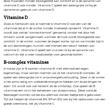
deze maanden minder blootgesteld aan zonlicht en is de opname van
vitamine D ook minder. Vitamine C speelt een belangrijke rol bij de
opname en gebruik van vitamine D.
Vitamine D
Zoals ik hierboven ook al noemde is Vitamine D ook een van de
vitamines die je in de winter minder makkelijk opneemt. Vitamine D
wordt ook wel de “zonnevitamine” genoemd, omdat het door het
lichaam wordt aangemaakt wanneer de huid wordt blootgesteld aan
zonlicht. In de winter, wanneer de dagen korter zijn en we minder tijd in
de zon doorbrengen, kunnen veel mensen een tekort hebben aan
vitamine D. Vitamine D speelt een cruciale rol bij de opname van
calcium en dat is weer noodzakelijk voor gezonde botten.
B-complex vitamines
In totaal zijn er 8 soorten vitamine B, met allemaal een eigen
eigenschap, maar samen noemen we ze het vitamine B-complex. Ze
spelen een belangrijke rol in onze energiehuishouding. Zeker in de winter
is het soms lastig om voldoende energie te hebben om leuke dingen te
doen. Dit wordt ook wel herkent als de winterdip. Ook spelen de B-
vitamines een rol in het beheersen van stressniveaus. Zeker rond de
feestdagen kunnen we die dus allemaal wel een beetje extra gebruiken.
Tot slot helpen de vitamines B6, B11 en B12 ook bij het opbouwen van een
goede weerstand, net als Vitamine C.