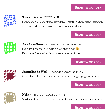
i
e
Beantwoorden
11 februari 2023 at 11:11
Suus
Ik doe ook graag mee, de winter kom ik goed door, gezond
eten wandelen en wat extra vitamine slikken
Beantwoorden
11 februari 2023 at 14:29
Astrid van Rekom
Help mij en mijn kindje de winter door
Enchina force vind ik ook een goed middel.
Beantwoorden
11 februari 2023 at 14:34
Jacqueline de Waal
Geen kkant en klaar voedsel zoveel mogelijk gezond eten.
Beantwoorden
11 februari 2023 at 14:44
Nelly
Voldoende vitamientjes en veel bewegen. Ik loot graag mee.
Beantwoorden