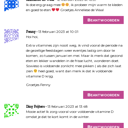
Ik doe erg graag mee
, ik probeer mijn warm te kleden
en goed te eten
Groetjes Anneliese de Waal
Beantwoorden
13 februari 2023 at 10:01
Fenny
Hoi hoi,
Extra vitamines zijn nooit weg, ik vind vooral de periode na
de gezellige feestdagen weer eventjes lastig om door te
komen, zo tussen januari en mei. Maar ik merk dat gezond
eten en lekker wandelen in de frisse lucht, wonderen doet.
Sowieso is voldoende zonlicht mee pikken ( als die zich laat
zien
heel goed, want dan merk ik dat ik voldoende
vitamine D krijg.
Groetjes Fenny
Beantwoorden
13 februari 2023 at 13:48
Diny Frijters
Mooie actie! Ik zorg vooral voor voldoende vitamine D
omdat je dat te kort komt in de winter.
Beantwoorden