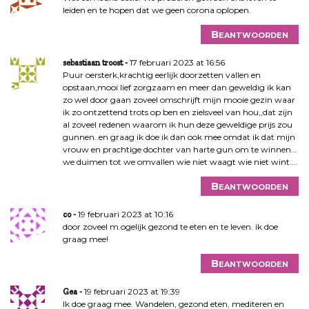
leiden en te hopen dat we geen corona oplopen.
Beantwoorden
17 februari 2023 at 16:56
sebastiaan troost
Puur oersterk,krachtig eerlijk doorzetten vallen en
opstaan,mooi lief zorgzaam en meer dan geweldig ik kan
zo wel door gaan zoveel omschrijft mijn mooie gezin waar
ik zo ontzettend trots op ben en zielsveel van hou,,dat zijn
al zoveel redenen waarom ik hun deze geweldige prijs zou
gunnen..en graag ik doe ik dan ook mee omdat ik dat mijn
vrouw en prachtige dochter van harte gun om te winnen…
we duimen tot we omvallen wie niet waagt wie niet wint….
Beantwoorden
19 februari 2023 at 10:16
co
door zoveel m.ogelijk gezond te eten en te leven. ik doe
graag mee!
Beantwoorden
19 februari 2023 at 19:39
Gea
Ik doe graag mee. Wandelen, gezond eten, mediteren en