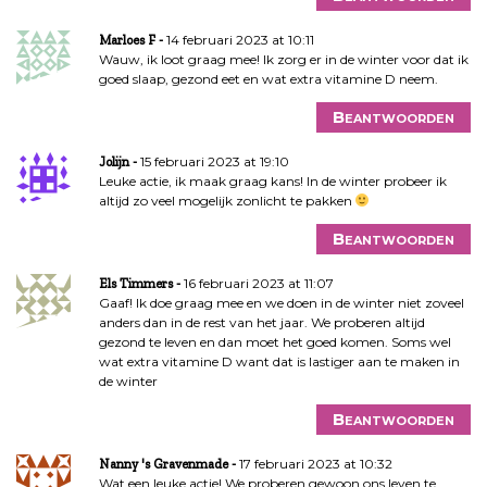
14 februari 2023 at 10:11
Marloes F
Wauw, ik loot graag mee! Ik zorg er in de winter voor dat ik
goed slaap, gezond eet en wat extra vitamine D neem.
Beantwoorden
15 februari 2023 at 19:10
Jolijn
Leuke actie, ik maak graag kans! In de winter probeer ik
altijd zo veel mogelijk zonlicht te pakken
Beantwoorden
16 februari 2023 at 11:07
Els Timmers
Gaaf! Ik doe graag mee en we doen in de winter niet zoveel
anders dan in de rest van het jaar. We proberen altijd
gezond te leven en dan moet het goed komen. Soms wel
wat extra vitamine D want dat is lastiger aan te maken in
de winter
Beantwoorden
17 februari 2023 at 10:32
Nanny 's Gravenmade
Wat een leuke actie! We proberen gewoon ons leven te