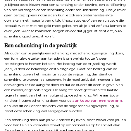
je bijvoorbeeld kiezen voor een schenking onder bewind, een certificering
van het vermogen of een schenking onder schulderkenning. Doe je liever
geen beroep op een notaris dan kun je ook een onderhandse akte
opmaken met inbegrip van uitsluitingsclausules of van een clausule die
bepaalt wat er met het geld moet gebeuren als je kind zelf zou komen te
overlijden. Al deze manieren zorgen ervoor dat jij gerust bent dat jouw
schenking goed terecht komt.
Een schenking in de praktijk
Als ouder kun je jaarlijks een schenking met schenkingsvrijstelling doen,
een formule die zeker aan te raden is om weinig tot zelfs geen
belastingen te hoeven betalen. Het bedrag van de vrijstelling wordt
jaarlijks door de belastingdienst vastgelegd. Gaat het bedrag van de
schenking boven het maximum voor de vrijstelling, dan dient de
schenking te worden aangegeven. In de regel geldt dat meerderjarige
ontvangers zelf de aangifte doen en dat de ouders dit doen in geval van
een minderjarige ontvanger. De aangifte moet gebeuren ten laatste
tegen 1 maart van het jaar volgend op de schenking. Wil je aan jouw
kind een hogere schenking doen voor de
aankoop van een woning
,
dan kan dit ook onder de vorm van de hoge schenkingsvrijstelling, al
moet deze schenking wel aangegeven worden.
Een schenking doen aan jouw kinderen bij leven, biedt zowel voor jou als
voor hen tal van voordelen zowel op emotioneel als op financieel vlak.
Een schenkingsplan kan daarbij goed van pas komen.