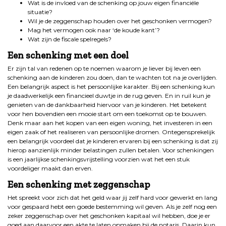
Wat is de invloed van de schenking op jouw eigen financiële
situatie?
Wil je de zeggenschap houden over het geschonken vermogen?
Mag het vermogen ook naar ‘de koude kant’?
Wat zijn de fiscale spelregels?
Een schenking met een doel
Er zijn tal van redenen op te noemen waarom je liever bij leven een
schenking aan de kinderen zou doen, dan te wachten tot na je overlijden.
Een belangrijk aspect is het persoonlijke karakter. Bij een schenking kun
je daadwerkelijk een financieel duwtje in de rug geven. En in ruil kun je
genieten van de dankbaarheid hiervoor van je kinderen. Het betekent
voor hen bovendien een mooie start om een toekomst op te bouwen.
Denk maar aan het kopen van een eigen woning, het investeren in een
eigen zaak of het realiseren van persoonlijke dromen. Ontegensprekelijk
een belangrijk voordeel dat je kinderen ervaren bij een schenking is dat zij
hierop aanzienlijk minder belastingen zullen betalen. Voor schenkingen
is een jaarlijkse schenkingsvrijstelling voorzien wat het een stuk
voordeliger maakt dan erven.
Een schenking met zeggenschap
Het spreekt voor zich dat het geld waar jij zelf hard voor gewerkt en lang
voor gespaard hebt een goede bestemming wil geven. Als je zelf nog een
zeker zeggenschap over het geschonken kapitaal wil hebben, doe je er
goed aan daarvoor een akte te laten opmaken bij de notaris. Daarin kun