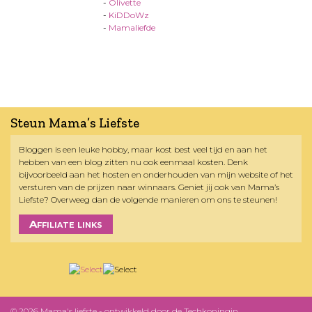
-
Olivette
-
KiDDoWz
-
Mamaliefde
Steun Mama’s Liefste
Bloggen is een leuke hobby, maar kost best veel tijd en aan het
hebben van een blog zitten nu ook eenmaal kosten. Denk
bijvoorbeeld aan het hosten en onderhouden van mijn website of het
versturen van de prijzen naar winnaars. Geniet jij ook van Mama’s
Liefste? Overweeg dan de volgende manieren om ons te steunen!
Affiliate links
© 2026 Mama's liefste - ontwikkeld door
de Techkoningin