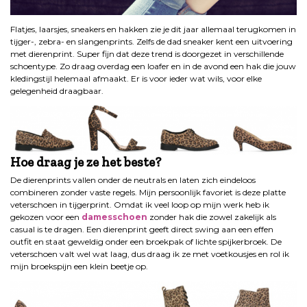
Flatjes, laarsjes, sneakers en hakken zie je dit jaar allemaal terugkomen in
tijger-, zebra- en slangenprints. Zelfs de dad sneaker kent een uitvoering
met dierenprint. Super fijn dat deze trend is doorgezet in verschillende
schoentype. Zo draag overdag een loafer en in de avond een hak die jouw
kledingstijl helemaal afmaakt. Er is voor ieder wat wils, voor elke
gelegenheid draagbaar.
Hoe draag je ze het beste?
De dierenprints vallen onder de neutrals en laten zich eindeloos
combineren zonder vaste regels. Mijn persoonlijk favoriet is deze platte
veterschoen in tijgerprint. Omdat ik veel loop op mijn werk heb ik
gekozen voor een
damesschoen
zonder hak die zowel zakelijk als
casual is te dragen. Een dierenprint geeft direct swing aan een effen
outfit en staat geweldig onder een broekpak of lichte spijkerbroek. De
veterschoen valt wel wat laag, dus draag ik ze met voetkousjes en rol ik
mijn broekspijn een klein beetje op.