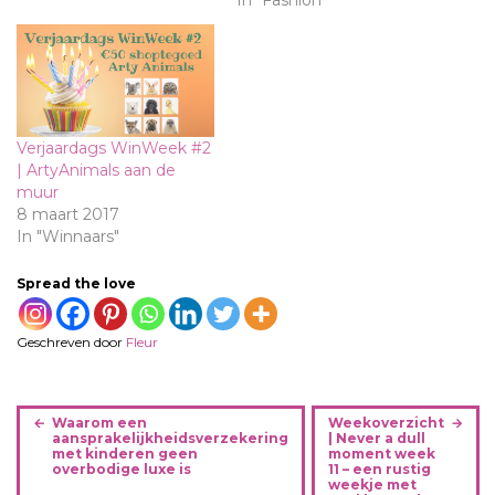
Verjaardags WinWeek #2
| ArtyAnimals aan de
muur
8 maart 2017
In "Winnaars"
Spread the love
Geschreven door
Fleur
B
Waarom een
Weekoverzicht
e
aansprakelijkheidsverzekering
| Never a dull
met kinderen geen
moment week
r
overbodige luxe is
11 – een rustig
i
weekje met