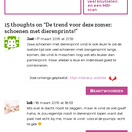
veel knutselen
c
en een MRI-
scan
h
t
n
15 thoughts on “
De trend voor deze zomer;
a
schoenen met dierenprints!
”
v
17 maart 2019 at 21:59
José
i
Jaaa schoenen met dierenprint vind ik ook leuk! Ik zie de
g
laatste tijd ook veel schoenen met slangenprint langs
komen, die vind ik misschien nog wel iets leuker dan
a
panterprint. Maar allebei is leuk en inderdaad goed te
t
combineren.
i
e
José onlangs geplaatst…
Mijn interieur wishlist
Beantwoorden
18 maart 2019 at 18:53
lodi
Iets wat ik dacht nooit te zeggen, maar ik vind ze wel gaaf!
haha, ik zou eigenlijk nooit in dierenprint lopen want dat
past niet echt bij me, maar ik vind -vooral de pumps -echt
te gek