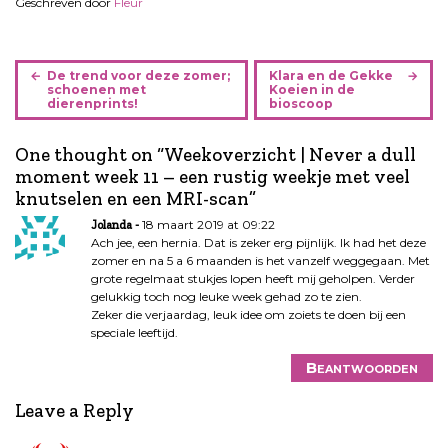
Geschreven door
Fleur
B
De trend voor deze zomer;
Klara en de Gekke
e
schoenen met
Koeien in de
dierenprints!
bioscoop
r
i
One thought on “
Weekoverzicht | Never a dull
c
moment week 11 – een rustig weekje met veel
h
knutselen en een MRI-scan
”
t
n
18 maart 2019 at 09:22
Jolanda
a
Ach jee, een hernia. Dat is zeker erg pijnlijk. Ik had het deze
zomer en na 5 a 6 maanden is het vanzelf weggegaan. Met
v
grote regelmaat stukjes lopen heeft mij geholpen. Verder
i
gelukkig toch nog leuke week gehad zo te zien.
g
Zeker die verjaardag, leuk idee om zoiets te doen bij een
a
speciale leeftijd.
t
Beantwoorden
i
e
Leave a Reply