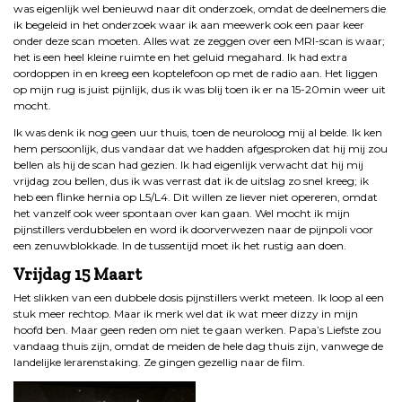
was eigenlijk wel benieuwd naar dit onderzoek, omdat de deelnemers die
ik begeleid in het onderzoek waar ik aan meewerk ook een paar keer
onder deze scan moeten. Alles wat ze zeggen over een MRI-scan is waar;
het is een heel kleine ruimte en het geluid megahard. Ik had extra
oordoppen in en kreeg een koptelefoon op met de radio aan. Het liggen
op mijn rug is juist pijnlijk, dus ik was blij toen ik er na 15-20min weer uit
mocht.
Ik was denk ik nog geen uur thuis, toen de neuroloog mij al belde. Ik ken
hem persoonlijk, dus vandaar dat we hadden afgesproken dat hij mij zou
bellen als hij de scan had gezien. Ik had eigenlijk verwacht dat hij mij
vrijdag zou bellen, dus ik was verrast dat ik de uitslag zo snel kreeg; ik
heb een flinke hernia op L5/L4. Dit willen ze liever niet opereren, omdat
het vanzelf ook weer spontaan over kan gaan. Wel mocht ik mijn
pijnstillers verdubbelen en word ik doorverwezen naar de pijnpoli voor
een zenuwblokkade. In de tussentijd moet ik het rustig aan doen.
Vrijdag 15 Maart
Het slikken van een dubbele dosis pijnstillers werkt meteen. Ik loop al een
stuk meer rechtop. Maar ik merk wel dat ik wat meer dizzy in mijn
hoofd ben. Maar geen reden om niet te gaan werken. Papa’s Liefste zou
vandaag thuis zijn, omdat de meiden de hele dag thuis zijn, vanwege de
landelijke lerarenstaking. Ze gingen gezellig naar de film.