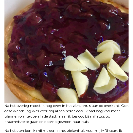
Na het overleg moest ik nog even in het ziekenhuis aan de overkant. Ook
deze wandeling was voor mij al een hordeloop. Ik had nog veel meer
plannen om te doen in de stad, maar ik besloot bij mijn zus op
kraamvisite te gaan en daarna gewoon naar huis.
Na het eten kon ik mij melden in het ziekenhuis voor mij MRI-scan. Ik