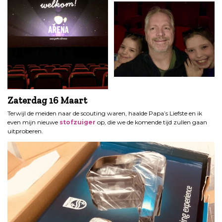
Zaterdag 16 Maart
Terwijl de meiden naar de scouting waren, haalde Papa’s Liefste en ik
even mijn nieuwe
stofzuiger
op, die we de komende tijd zullen gaan
uitproberen.