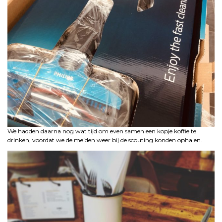
We hadden daarna nog wat tijd om even samen een kopje koffie te
drinken, voordat we de meiden weer bij de scouting konden ophalen.