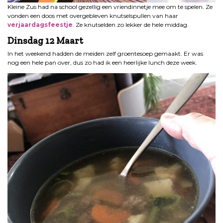
Kleine Zus had na school gezellig een vriendinnetje mee om te spelen. Ze
vonden een doos met overgebleven knutselspullen van haar
verjaardagsfeestje
. Ze knutselden zo lekker de hele middag.
Dinsdag 12 Maart
In het weekend hadden de meiden zelf groentesoep gemaakt. Er was
nog een hele pan over, dus zo had ik een heerlijke lunch deze week.