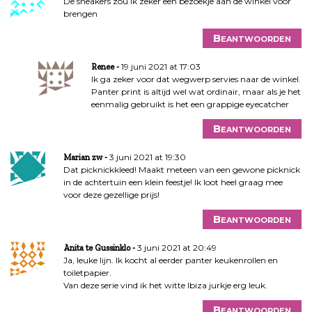
De sneakers zou ik zeker een bezoekje aan de winkel voor
brengen
Beantwoorden
19 juni 2021 at 17:03
Renee
Ik ga zeker voor dat wegwerp servies naar de winkel.
Panter print is altijd wel wat ordinair, maar als je het
eenmalig gebruikt is het een grappige eyecatcher
Beantwoorden
3 juni 2021 at 19:30
Marian zw
Dat picknickkleed! Maakt meteen van een gewone picknick
in de achtertuin een klein feestje! Ik loot heel graag mee
voor deze gezellige prijs!
Beantwoorden
3 juni 2021 at 20:49
Anita te Gussinklo
Ja, leuke lijn. Ik kocht al eerder panter keukenrollen en
toiletpapier.
Van deze serie vind ik het witte Ibiza jurkje erg leuk.
Beantwoorden