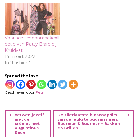
Voorjaarsschoonmaakcoll
ectie van Patty Brard bij
Kruidvat
14 maart 2022
In "Fashion"
Spread the love
Geschreven door
Fleur
B
Verwen jezelf
De allerlaatste bioscoopfilm
e
met de
van de leukste buurmannen:
crèmes met
Buurman & Buurman – Bakken
r
Augustinus
en Grillen
i
Bader