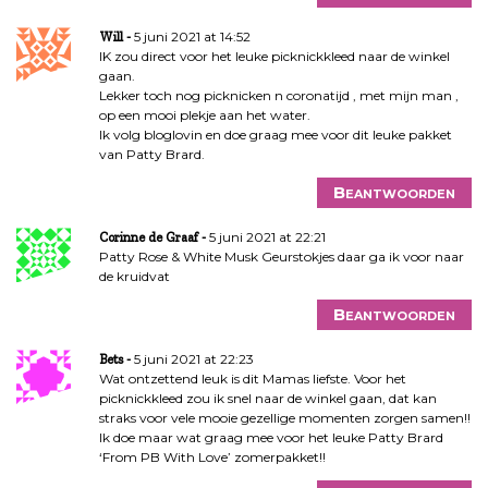
5 juni 2021 at 14:52
Will
IK zou direct voor het leuke picknickkleed naar de winkel
gaan.
Lekker toch nog picknicken n coronatijd , met mijn man ,
op een mooi plekje aan het water.
Ik volg bloglovin en doe graag mee voor dit leuke pakket
van Patty Brard.
Beantwoorden
5 juni 2021 at 22:21
Corinne de Graaf
Patty Rose & White Musk Geurstokjes daar ga ik voor naar
de kruidvat
Beantwoorden
5 juni 2021 at 22:23
Bets
Wat ontzettend leuk is dit Mamas liefste. Voor het
picknickkleed zou ik snel naar de winkel gaan, dat kan
straks voor vele mooie gezellige momenten zorgen samen!!
Ik doe maar wat graag mee voor het leuke Patty Brard
‘From PB With Love’ zomerpakket!!