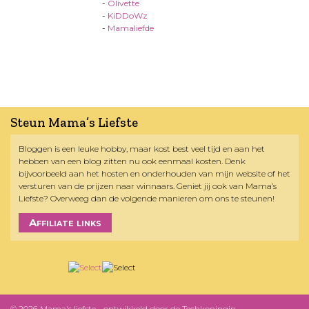
-
Olivette
-
KiDDoWz
-
Mamaliefde
Steun Mama’s Liefste
Bloggen is een leuke hobby, maar kost best veel tijd en aan het
hebben van een blog zitten nu ook eenmaal kosten. Denk
bijvoorbeeld aan het hosten en onderhouden van mijn website of het
versturen van de prijzen naar winnaars. Geniet jij ook van Mama’s
Liefste? Overweeg dan de volgende manieren om ons te steunen!
Affiliate links
© 2026 Mama's liefste - ontwikkeld door
de Techkoningin