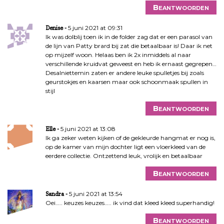
Beantwoorden
5 juni 2021 at 09:31
Denise
Ik was dolblij toen ik in de folder zag dat er een parasol van
de lijn van Patty brard bij zat die betaalbaar is! Daar ik net
op mijzelf woon. Helaas ben ik 2x inmiddels al naar
verschillende kruidvat geweest en heb ik ernaast gegrepen…
Desalniettemin zaten er andere leuke spulletjes bij zoals
geurstokjes en kaarsen maar ook schoonmaak spullen in
stijl
Beantwoorden
5 juni 2021 at 13:08
Elle
Ik ga zeker weten kijken of de gekleurde hangmat er nog is,
op de kamer van mijn dochter ligt een vloerkleed van de
eerdere collectie. Ontzettend leuk, vrolijk en betaalbaar
Beantwoorden
5 juni 2021 at 13:54
Sandra
Oei….. keuzes keuzes….. ik vind dat kleed kleed superhandig!
Beantwoorden