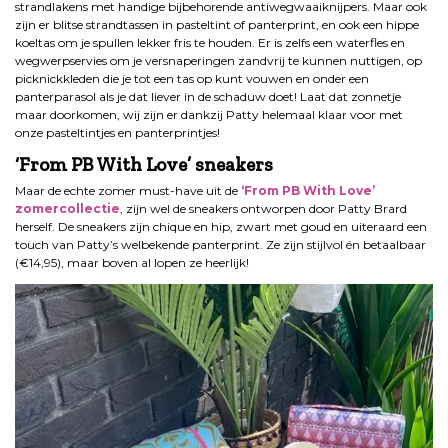
strandlakens met handige bijbehorende antiwegwaaiknijpers. Maar ook
zijn er blitse strandtassen in pasteltint of panterprint, en ook een hippe
koeltas om je spullen lekker fris te houden. Er is zelfs een waterfles en
wegwerpservies om je versnaperingen zandvrij te kunnen nuttigen, op
picknickkleden die je tot een tas op kunt vouwen en onder een
panterparasol als je dat liever in de schaduw doet! Laat dat zonnetje
maar doorkomen, wij zijn er dankzij Patty helemaal klaar voor met
onze pasteltintjes en panterprintjes!
‘From PB With Love’ sneakers
Maar de echte zomer must-have uit de
‘From PB With Love’
zomercollectie
, zijn wel de sneakers ontworpen door Patty Brard
herself. De sneakers zijn chique en hip, zwart met goud en uiteraard een
touch van Patty’s welbekende panterprint. Ze zijn stijlvol én betaalbaar
(€14,95), maar boven al lopen ze heerlijk!