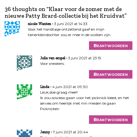
c
h
36 thoughts on “
Klaar voor de zomer met de
t
nieuwe Patty Brard-collectie bij het Kruidvat
”
n
3 juni 2021 at 14:33
nicole Wanten
a
Voor het handtasje ontzettend gaaf en mijn
v
tienerkleindochter zou er mee in de wolken zijn
i
Beantwoorden
g
a
3 juni 2021 at 23:15
Julia van empel
t
Voor sneakers.
i
Beantwoorden
e
4 juni 2021 at 09:30
Linda
Leuk,doe graag mee!!
Ik zou sowieso gaan voor het picknick kleed, en het
servies om heerlijk met mn meiden te gaan
Picknicken
Beantwoorden
7 juni 2021 at 20:44
Jenny