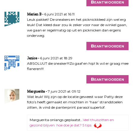
Beantwoorden
6 juni 2021 at 16:11
Marian B
Leuk pakket! De sneakers en het picknickkleed zijn wel erg
leuk! Dat kleed daar zou ik zeker voor naar de winkel gaan,
we gaan er regelmatig op uit en picknicken dan ergens
onderweg.
Beantwoorden
6 juni 2021 at 18:29
Janice
ABSOLUUT die sneaker!!!Zo gaaf en hip! Ik wil er graag mee
flaneren!!!
Beantwoorden
7 juni 2021 at 09:12
Marguerita
Wat leuk! Wij zijn op de locatie geweest waar Patty deze
foto’s heeft gemaakt en mochten in ‘haar’ strandstoelen
zitten, ik vind de panterprint parasol supertof.
Marguerita onlangs geplaatst…
Veel thuiszitten en
gezond blijven: hoe doe je dat? 5 tips