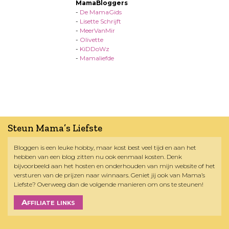
MamaBloggers
-
De MamaGids
-
Lisette Schrijft
-
MeerVanMir
-
Olivette
-
KiDDoWz
-
Mamaliefde
Steun Mama’s Liefste
Bloggen is een leuke hobby, maar kost best veel tijd en aan het
hebben van een blog zitten nu ook eenmaal kosten. Denk
bijvoorbeeld aan het hosten en onderhouden van mijn website of het
versturen van de prijzen naar winnaars. Geniet jij ook van Mama’s
Liefste? Overweeg dan de volgende manieren om ons te steunen!
Affiliate links