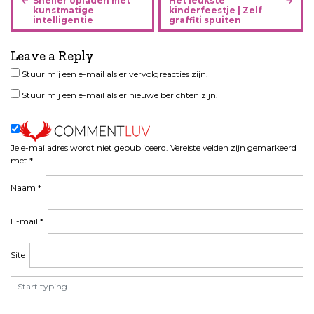
Sneller opladen met
Het leukste
e
kunstmatige
kinderfeestje | Zelf
intelligentie
graffiti spuiten
r
i
Leave a Reply
c
h
Stuur mij een e-mail als er vervolgreacties zijn.
t
Stuur mij een e-mail als er nieuwe berichten zijn.
n
a
v
i
Je e-mailadres wordt niet gepubliceerd.
Vereiste velden zijn gemarkeerd
met
*
g
a
Naam
*
t
i
E-mail
*
e
Site