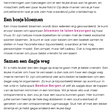
herinneringen aan toevoegen om er een leuke draai aan te geven, en
misschien zelfs een paar leuke foto’s! Op deze manier verras je haar
ontzettend én laat je ook zien hoe waardevol jullie vriendschap is.
Een bosje bloemen
Een mooi boeket bloemen wordt door iedereen erg gewaardeerd. Je kunt
ervoor kiezen om spontaan
bloemen te laten bezorgen
bij haar
thuis. Er zijn talloze mooie boeketten te vinden met de meest exotische
soorten bloemen. Je kunt er ook voor kiezen om een boeket samen te
stellen in haar favoriete kleur bijvoorbeeld, waardoor je het nog
persoonlijker maakt. Een simpel, maar lief cadeau. Dat is nog eens een
mooie manier om jouw beste vriendin te verrassen!
Samen een dagje weg
Er is niets leuker dan een dagje op stap te gaan met je beste vriendin. Een
leuke manier om haar te verrassen is dan ook om haar een dagje weg
mee te nemen! Er zijn ontzettend veel activiteiten te bedenken om een
dagje weg te organiseren. Zo kun je bijvoorbeeld lekker op avontuur in
het wild in Safaripark
Beekse Bergen
of zelf als aapjes door de toppen
van de bomen klimmen in een klimbos. Wil je liever iets wat meer
ontspannend is, dan zou je naar een sauna kunnen gaan. Hier kunnen
jullie samen heerlijk de hele dag dobberen in een zoutwaterbad of
genieten van een ontspannende rugmassage. Sluit het af met een lekker
dinertje en je hebt gegarandeerd een leuke dag!