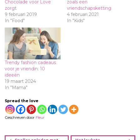
Chocolade voor Love
zoals een
zorgt
vriendschapsketting
9 februari 2019
4 februari 2021
In "Food"
In "Kids"
Trendy fashion cadeaus
voor je vriendin: 10
ideeën
19 maart 2024
In "Mama"
Spread the love
Geschreven door
Fleur
B