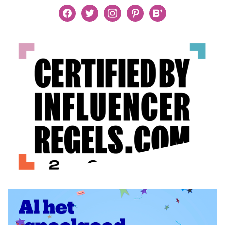
facebook
twitter
instagram
pinterest
bloglovin