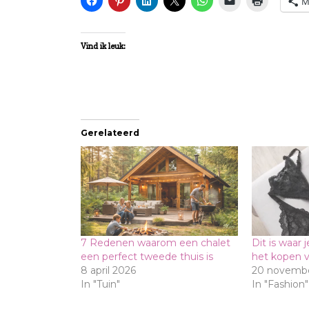
M
Vind ik leuk:
Gerelateerd
7 Redenen waarom een chalet
Dit is waar 
een perfect tweede thuis is
het kopen 
8 april 2026
20 novembe
In "Tuin"
In "Fashion"