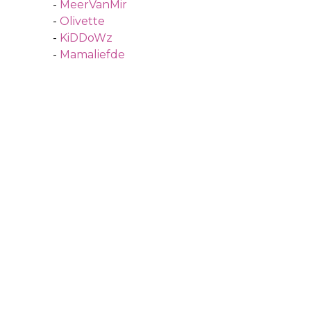
-
MeerVanMir
-
Olivette
-
KiDDoWz
-
Mamaliefde