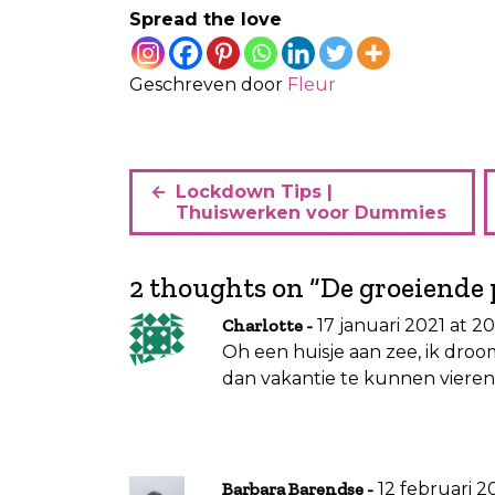
Spread the love
Geschreven door
Fleur
B
Lockdown Tips |
e
Thuiswerken voor Dummies
r
i
2 thoughts on “
De groeiende 
c
17 januari 2021 at 20
Charlotte
h
Oh een huisje aan zee, ik dro
t
dan vakantie te kunnen vieren
n
a
v
12 februari 20
Barbara Barendse