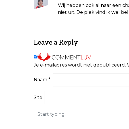
i
Wij hebben ook al naar een ch
niet uit. De plek vind ik wel bel
g
a
t
i
Leave a Reply
e
Je e-mailadres wordt niet gepubliceerd.
Naam
*
Site