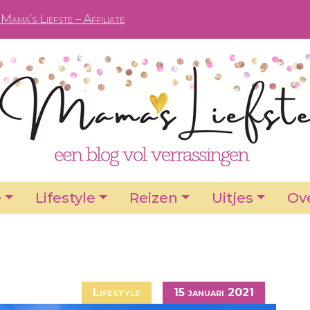
Mama’s Liefste – Affiliate
e
Lifestyle
Reizen
Uitjes
Ove
Lifestyle
15 januari 2021