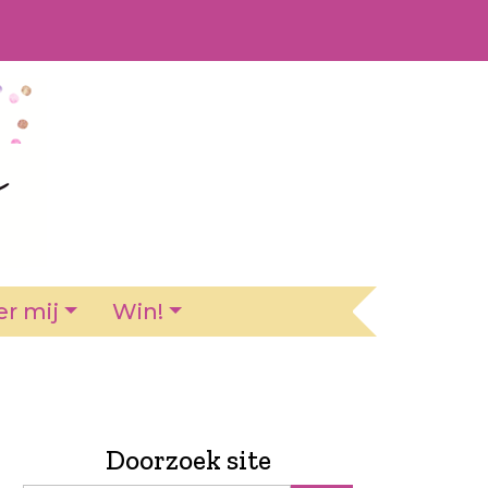
r mij
Win!
Doorzoek site