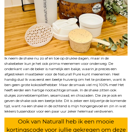
Ik neem de shake nu zo af en toe op drukke dagen, maar in de
shakebeker kun je het ook prima meenemen voor onderweg. De
onderkant van de beker is namelijk een bakje, waarin je precies een
afgestreken maatbeker voor de Naturall Pure kunt meenemen. Heel
handig dus! Ik was eerst een beetje huiverig om het te proberen, want ik
ben geen grote kokosliefhebber. Maar de smaak viel mij 100% mee! Het
heeft eerder een hartige nootachtige smaak. In de shake zitten ook
stukjes zonnebloempitten, sesamzaad, en chiazaden. Die zie je ook en
geven de shake ook een beetje bite. Dit is zeker een blijvertje de komende
tijd, want na een shake in de ochtend is mijn hongergevoel en zin in wat
lekkers tussendoor voor een paar uur zeker helemaal verdwenen.
Ook van Naturall heb ik een mooie
kortingscode voor jullie gekregen om deze