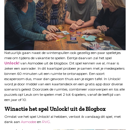
Natuurlijk gaan naast de winterspullen ook gezellig een paar spelletjes
mee om tijdens de vakantie te spelen. Eentje daarvan zal het spel
Unlock!
van Asmodee uit de blogbox. Dit spel kennen we al, maar is
zeker een aanrader. In dit kaartspel probeer je samen met je medespelers
binnen 60 minuten uit een ruimte te ontsnappen. Een soort
escaperoom dus, maar dan gewoon thuis aan je eigen tafel. In Unlock!
word je door middel van een kaartendeck en een gratis app door diverse
scenario’s geleid. Doorzoek de ruimtes, combineer voorwerpen en los alle
puzzels op! Leuk om te spelen met 2 tot 6 spelers, vanaf de leeftijd van
een jaar of 10.
Winactie het spel Unlock! uit de Blogbox
Omdat we het spel Unlock! al hebben, verloot ik vandaag dit spel, met
dank aan
Asmodee
en
RVG
.