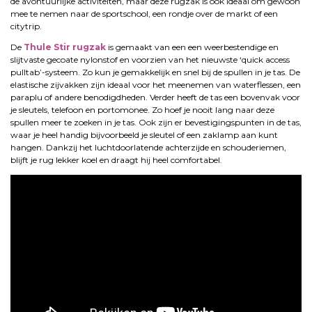
de avontuurlijke activiteiten, maar deze rugzak is ook ideaal om gewoon
mee te nemen naar de sportschool, een rondje over de markt of een
citytrip.
De
Thule Stir rugzak
is gemaakt van een een weerbestendige en
slijtvaste gecoate nylonstof en voorzien van het nieuwste ‘quick access
pulltab’-systeem. Zo kun je gemakkelijk en snel bij de spullen in je tas. De
elastische zijvakken zijn ideaal voor het meenemen van waterflessen, een
paraplu of andere benodigdheden. Verder heeft de tas een bovenvak voor
je sleutels, telefoon en portomonee. Zo hoef je nooit lang naar deze
spullen meer te zoeken in je tas. Ook zijn er bevestigingspunten in de tas,
waar je heel handig bijvoorbeeld je sleutel of een zaklamp aan kunt
hangen. Dankzij het luchtdoorlatende achterzijde en schouderiemen,
blijft je rug lekker koel en draagt hij heel comfortabel.