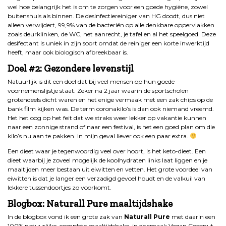
wel hoe belangrijk het is om te zorgen voor een goede hygiëne, zowel
buitenshuis als binnen. De desinfectiereiniger van HG doodt, dus niet
alleen verwijdert, 99,9% van de bacteriën op alle denkbare oppervlakken
zoals deurklinken, de WC, het aanrecht, je tafel en al het speelgoed. Deze
desifectant is uniek in zijn soort omdat de reiniger een korte inwerktijd
heeft, maar ook biologisch afbreekbaar is.
Doel #2: Gezondere levenstijl
Natuurlijk is dit een doel dat bij veel mensen op hun goede
voornemenslijstje staat. Zeker na 2 jaar waarin de sportscholen
grotendeels dicht waren en het enige vermaak met een zak chips op de
bank film kijken was. De term coronakilo’s is dan ook niemand vreemd.
Het het oog op het feit dat we straks weer lekker op vakantie kunnen
naar een zonnige strand of naar een festival, is het een goed plan om die
kilo’s nu aan te pakken. In mijn geval liever ook een paar extra.
Een dieet waar je tegenwoordig veel over hoort, is het keto-dieet. Een
dieet waarbij je zoveel mogelijk de koolhydraten links laat liggen en je
maaltijden meer bestaan uit eiwitten en vetten. Het grote voordeel van
eiwitten is dat je langer een verzadigd gevoel houdt en de valkuil van
lekkere tussendoortjes zo voorkomt.
Blogbox: Naturall Pure maaltijdshake
In de blogbox vond ik een grote zak van
Naturall Pure
met daarin een
100% natuurlijke, complete maaltijdshake, in de smaak Vegan Coconut.