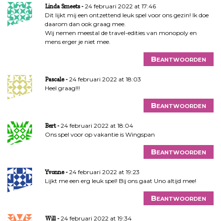
a
24 februari 2022 at 17:46
Linda Smeets
Dit lijkt mij een ontzettend leuk spel voor ons gezin! Ik doe
t
daarom dan ook graag mee.
i
Wij nemen meestal de travel-edities van monopoly en
e
mens erger je niet mee.
Beantwoorden
24 februari 2022 at 18:03
Pascale
Heel graag!!!
Beantwoorden
24 februari 2022 at 18:04
Bert
Ons spel voor op vakantie is Wingspan
Beantwoorden
24 februari 2022 at 19:23
Yvonne
Lijkt me een erg leuk spel! Bij ons gaat Uno altijd mee!
Beantwoorden
24 februari 2022 at 19:34
Will