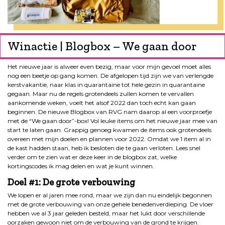
Winactie | Blogbox – We gaan door
Het nieuwe jaar is alweer even bezig, maar voor mijn gevoel moet alles
nog een beetje op gang komen. De afgelopen tijd zijn we van verlengde
kerstvakantie, naar klas in quarantaine tot hele gezin in quarantaine
gegaan. Maar nu de regels grotendeels zullen komen te vervallen
aankomende weken, voelt het alsof 2022 dan toch echt kan gaan
beginnen. De nieuwe Blogbox van RVG nam daarop al een voorproefje
met de “We gaan door”-box! Vol leuke items om het nieuwe jaar mee van
start te laten gaan. Grappig genoeg kwamen de items ook grotendeels
overeen met mijn doelen en plannen voor 2022. Omdat we 1 item al in
de kast hadden staan, heb ik besloten die te gaan verloten. Lees snel
verder om te zien wat er deze keer in de blogbox zat, welke
kortingscodes ik mag delen en wat je kunt winnen.
Doel #1: De grote verbouwing
We lopen er al jaren mee rond, maar we zijn dan nu eindelijk begonnen
met de grote verbouwing van onze gehele benedenverdieping. De vloer
hebben we al 3 jaar geleden besteld, maar het lukt door verschillende
oorzaken gewoon niet om de verbouwing van de grond te krijgen.