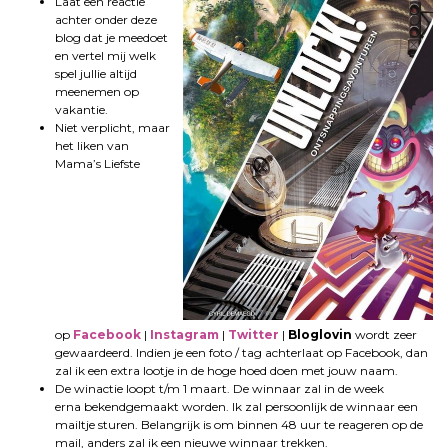
Laat een reactie
achter onder deze
blog dat je meedoet
en vertel mij welk
spel jullie altijd
meenemen op
vakantie.
Niet verplicht, maar
het liken van
Mama’s Liefste
op
Facebook
|
Instagram
|
Twitter
|
Bloglovin
wordt zeer
gewaardeerd. Indien je een foto / tag achterlaat op Facebook, dan
zal ik een extra lootje in de hoge hoed doen met jouw naam.
De winactie loopt t/m 1 maart. De winnaar zal in de week
erna bekendgemaakt worden. Ik zal persoonlijk de winnaar een
mailtje sturen. Belangrijk is om binnen 48 uur te reageren op de
mail, anders zal ik een nieuwe winnaar trekken.