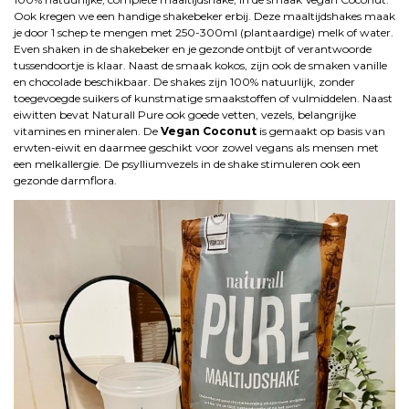
Ook kregen we een handige shakebeker erbij. Deze maaltijdshakes maak
je door 1 schep te mengen met 250-300ml (plantaardige) melk of water.
Even shaken in de shakebeker en je gezonde ontbijt of verantwoorde
tussendoortje is klaar. Naast de smaak kokos, zijn ook de smaken vanille
en chocolade beschikbaar. De shakes zijn 100% natuurlijk, zonder
toegevoegde suikers of kunstmatige smaakstoffen of vulmiddelen. Naast
eiwitten bevat Naturall Pure ook goede vetten, vezels, belangrijke
vitamines en mineralen. De
Vegan Coconut
is gemaakt op basis van
erwten-eiwit en daarmee geschikt voor zowel vegans als mensen met
een melkallergie. De psylliumvezels in de shake stimuleren ook een
gezonde darmflora.