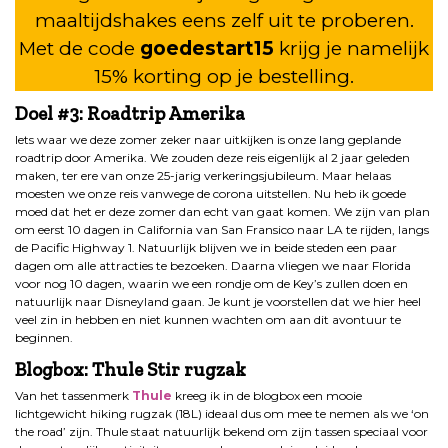
maaltijdshakes eens zelf uit te proberen.
Met de code
goedestart15
krijg je namelijk
15% korting op je bestelling.
Doel #3: Roadtrip Amerika
Iets waar we deze zomer zeker naar uitkijken is onze lang geplande
roadtrip door Amerika. We zouden deze reis eigenlijk al 2 jaar geleden
maken, ter ere van onze 25-jarig verkeringsjubileum. Maar helaas
moesten we onze reis vanwege de corona uitstellen. Nu heb ik goede
moed dat het er deze zomer dan echt van gaat komen. We zijn van plan
om eerst 10 dagen in California van San Fransico naar LA te rijden, langs
de Pacific Highway 1. Natuurlijk blijven we in beide steden een paar
dagen om alle attracties te bezoeken. Daarna vliegen we naar Florida
voor nog 10 dagen, waarin we een rondje om de Key’s zullen doen en
natuurlijk naar Disneyland gaan. Je kunt je voorstellen dat we hier heel
veel zin in hebben en niet kunnen wachten om aan dit avontuur te
beginnen.
Blogbox: Thule Stir rugzak
Van het tassenmerk
Thule
kreeg ik in de blogbox een mooie
lichtgewicht hiking rugzak (18L) ideaal dus om mee te nemen als we ‘on
the road’ zijn. Thule staat natuurlijk bekend om zijn tassen speciaal voor