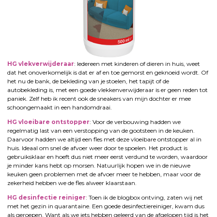
HG vlekverwijderaar
: Iedereen met kinderen of dieren in huis, weet
dat het onoverkomelijk is dat er af en toe gemorst en geknoeid wordt. Of
het nu de bank, de bekleding van je stoelen, het tapijt of de
autobekleding is, met een goede vlekkenverwijderaar is er geen reden tot
paniek. Zelf heb ik recent ook de sneakers van mijn dochter er mee
schoongemaakt in een handomdraai.
HG vloeibare ontstopper
: Voor de verbouwing hadden we
regelmatig last van een verstopping van de gootsteen in de keuken.
Daarvoor hadden we altijd een fles met deze vloeibare ontstopper al in
huis. Ideaal om snel de afvoer weer door te spoelen. Het product is
gebruiksklaar en hoeft dus niet meer eerst verdund te worden, waardoor
je minder kans hebt op morsen. Natuurlijk hopen we in de nieuwe
keuken geen problemen met de afvoer meer te hebben, maar voor de
zekerheid hebben we de fles alweer klaarstaan.
HG desinfectie reiniger
: Toen ik de blogbox ontving, zaten wij net
met het gezin in quarantaine. Een goede desinfectiereiniger, kwam dus
als geroepen. Want als we iets hebben geleerd van de afgelopen tijd is het