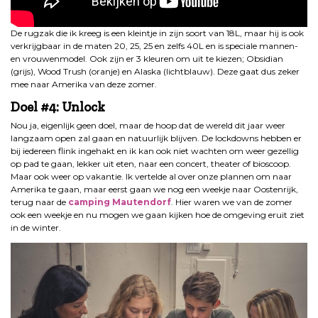
De rugzak die ik kreeg is een kleintje in zijn soort van 18L, maar hij is ook
verkrijgbaar in de maten 20, 25, 25 en zelfs 40L en is speciale mannen-
en vrouwenmodel. Ook zijn er 3 kleuren om uit te kiezen; Obsidian
(grijs), Wood Trush (oranje) en Alaska (lichtblauw). Deze gaat dus zeker
mee naar Amerika van deze zomer.
Doel #4: Unlock
Nou ja, eigenlijk geen doel, maar de hoop dat de wereld dit jaar weer
langzaam open zal gaan en natuurlijk blijven. De lockdowns hebben er
bij iedereen flink ingehakt en ik kan ook niet wachten om weer gezellig
op pad te gaan, lekker uit eten, naar een concert, theater of bioscoop.
Maar ook weer op vakantie. Ik vertelde al over onze plannen om naar
Amerika te gaan, maar eerst gaan we nog een weekje naar Oostenrijk,
terug naar de
camping Mautendorf
. Hier waren we van de zomer
ook een weekje en nu mogen we gaan kijken hoe de omgeving eruit ziet
in de winter.