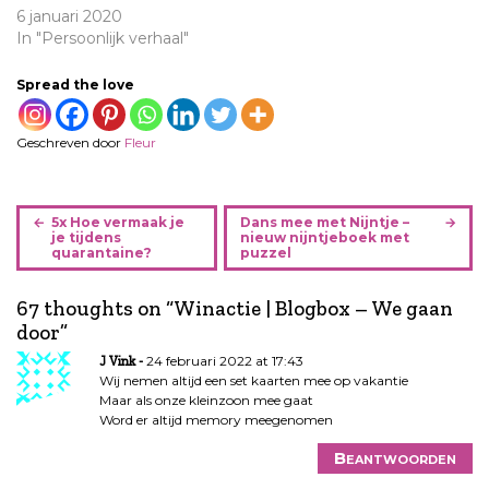
6 januari 2020
In "Persoonlijk verhaal"
Spread the love
Geschreven door
Fleur
B
5x Hoe vermaak je
Dans mee met Nijntje –
e
je tijdens
nieuw nijntjeboek met
quarantaine?
puzzel
r
i
67 thoughts on “
Winactie | Blogbox – We gaan
c
door
”
h
t
24 februari 2022 at 17:43
J Vink
n
Wij nemen altijd een set kaarten mee op vakantie
Maar als onze kleinzoon mee gaat
a
Word er altijd memory meegenomen
v
i
Beantwoorden
g