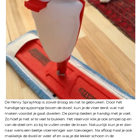
De Henry SprayMop is zowel droog als nat te gebruiken. Door het
handige spraypompje boven de dweil, kun je de vloer eerst wat nat
maken voordat je gaat dweilen. De pomp bedien je handig met je voet.
Zo hoef je niet al te veel te bukken. Het reservoir klik je ook simpel op en
van de steel om zo bij te vullen onder de kraan. Natuurlijk kun je er dan
naar wens een beetje vloerreiniger aan toevoegen. Na afloop haal je ook
makkelijk de dweil er weer af en was je die lekker schoon in de