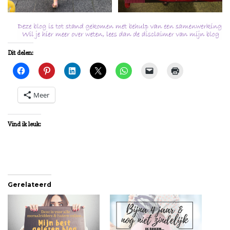
Dit delen:
Meer
Vind ik leuk:
Gerelateerd