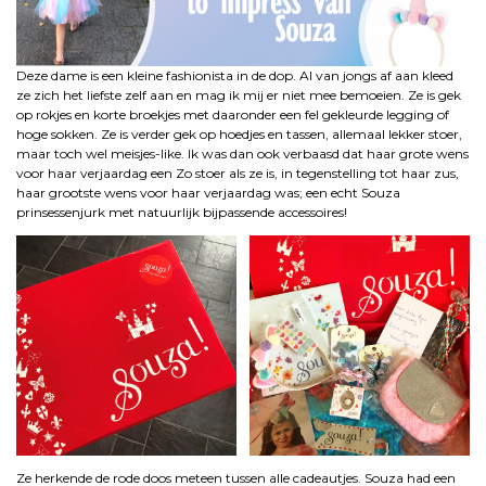
Deze dame is een kleine fashionista in de dop. Al van jongs af aan kleed
ze zich het liefste zelf aan en mag ik mij er niet mee bemoeien. Ze is gek
op rokjes en korte broekjes met daaronder een fel gekleurde legging of
hoge sokken. Ze is verder gek op hoedjes en tassen, allemaal lekker stoer,
maar toch wel meisjes-like. Ik was dan ook verbaasd dat haar grote wens
voor haar verjaardag een Zo stoer als ze is, in tegenstelling tot haar zus,
haar grootste wens voor haar verjaardag was; een echt Souza
prinsessenjurk met natuurlijk bijpassende accessoires!
Ze herkende de rode doos meteen tussen alle cadeautjes. Souza had een