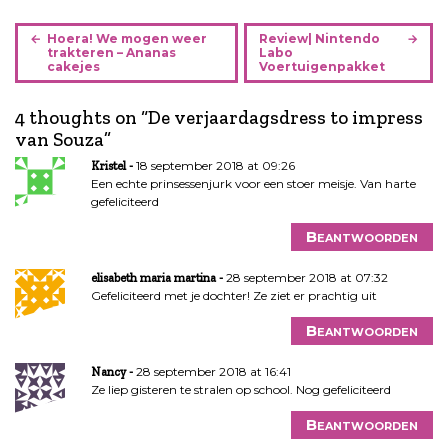
B
Hoera! We mogen weer
Review| Nintendo
e
trakteren – Ananas
Labo
cakejes
Voertuigenpakket
r
i
4 thoughts on “
De verjaardagsdress to impress
c
van Souza
”
h
t
18 september 2018 at 09:26
Kristel
n
Een echte prinsessenjurk voor een stoer meisje. Van harte
gefeliciteerd
a
v
Beantwoorden
i
g
28 september 2018 at 07:32
elisabeth maria martina
a
Gefeliciteerd met je dochter! Ze ziet er prachtig uit
t
Beantwoorden
i
e
28 september 2018 at 16:41
Nancy
Ze liep gisteren te stralen op school. Nog gefeliciteerd
Beantwoorden