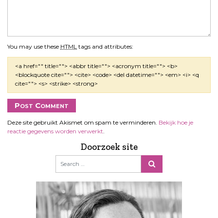
You may use these
HTML
tags and attributes:
<a href="" title=""> <abbr title=""> <acronym title=""> <b>
<blockquote cite=""> <cite> <code> <del datetime=""> <em> <i> <q
cite=""> <s> <strike> <strong>
Deze site gebruikt Akismet om spam te verminderen.
Bekijk hoe je
reactie gegevens worden verwerkt
.
Doorzoek site