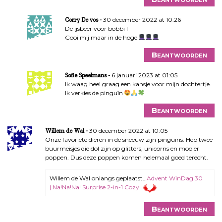
30 december 2022 at 10:26
Corry De vos
De ijsbeer voor bobbi !
Gooi mij maar in de hoge
Beantwoorden
6 januari 2023 at 01:05
Sofie Speelmans
Ik waag heel graag een kansje voor mijn dochtertje.
Ik verkies de pinguïn
Beantwoorden
30 december 2022 at 10:05
Willem de Wal
Onze favoriete dieren in de sneeuw zijn pinguïns. Heb twee
buurmeisjes die dol zijn op glitters, unicorns en mooier
poppen. Dus deze poppen komen helemaal goed terecht.
Willem de Wal onlangs geplaatst…
Advent WinDag 30
| Na!Na!Na! Surprise 2-in-1 Cozy
Beantwoorden