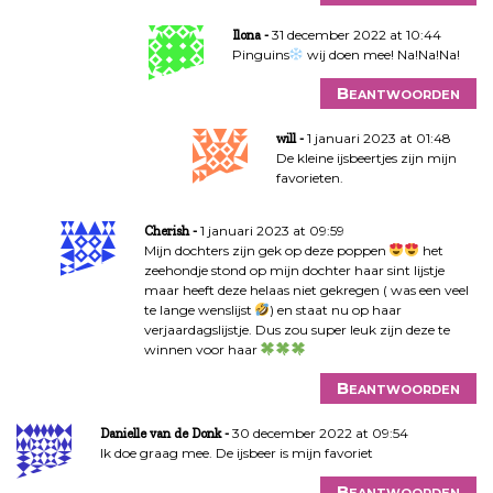
31 december 2022 at 10:44
Ilona
Pinguins
wij doen mee! Na!Na!Na!
Beantwoorden
1 januari 2023 at 01:48
will
De kleine ijsbeertjes zijn mijn
favorieten.
1 januari 2023 at 09:59
Cherish
Mijn dochters zijn gek op deze poppen
het
zeehondje stond op mijn dochter haar sint lijstje
maar heeft deze helaas niet gekregen ( was een veel
te lange wenslijst
) en staat nu op haar
verjaardagslijstje. Dus zou super leuk zijn deze te
winnen voor haar
Beantwoorden
30 december 2022 at 09:54
Danielle van de Donk
Ik doe graag mee. De ijsbeer is mijn favoriet
Beantwoorden