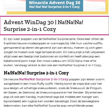
Advent WinDag 30 | Na!Na!Na!
Surprise 2-in-1 Cozy
Er zijn weer poppen van de Na!Na!Na! Surprise serie. Deze keer zitten de
6 splinternieuwe modepoppen er warmpjes bij. Met hun zachte outfits,
geïnspireerd op dieren die gewend zijn aan de kou, hoeven zij zich geen
zorgen te maken over lage temperaturen. En natuurlijk is het uitpakken
altijd weer een feestje met ballonnen en confetti en heeft elke pop een
bijbehorend pom-tasje. Een mooi cadeau om 2022 bijna mee af te
sluiten. Vandaag verloot ik dan ook een Na!Na!Na! Surprise 2-in-1 Cozy.
Na!Na!Na! Surprise 2-in-1 Cozy
De nieuwe
Na!Na!Na! Surprise 2-in-1 Cozy
poppen zijn lekker warm
aangekleed in een mooi fluffy outfit. Hierbij komt de inspiratie voor het
qua design uit schattige sneeuwdieren, zoals de Sneeuwuil, de Pinguïn,
de IJsbeer, de Zeehond, de Sneeuwluipaard en het Rendier. Bij enkel een
pop zit ook een handig, matchend tasje dat middels een hanger aan,
bijvoorbeeld, een rugtas kan worden bevestigd. Door de beweegbare
ledenmaten, kan elke Na!Na!Na! Surprise pop verschillende poses