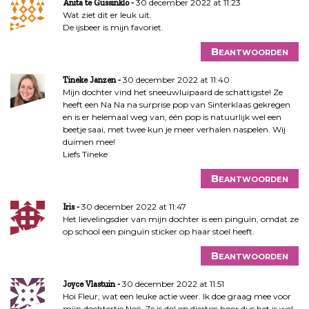
30 december 2022 at 11:23
Anita te Gussinklo
Wat ziet dit er leuk uit.
De ijsbeer is mijn favoriet.
Beantwoorden
30 december 2022 at 11:40
Tineke Janzen
Mijn dochter vind het sneeuwluipaard de schattigste! Ze
heeft een Na Na na surprise pop van Sinterklaas gekregen
en is er helemaal weg van, één pop is natuurlijk wel een
beetje saai, met twee kun je meer verhalen naspelen. Wij
duimen mee!
Liefs Tineke
Beantwoorden
30 december 2022 at 11:47
Iris
Het lievelingsdier van mijn dochter is een pinguïn, omdat ze
op school een pinguïn sticker op haar stoel heeft.
Beantwoorden
30 december 2022 at 11:51
Joyce Vlastuin
Hoi Fleur, wat een leuke actie weer. Ik doe graag mee voor
mijn dochtertje Noé. Ze is dol op diertjes hoor dus het is wel