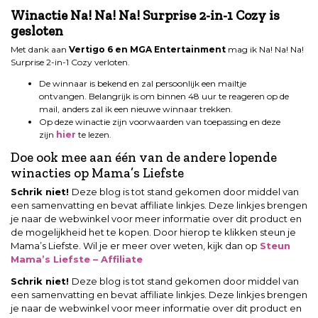
Winactie Na! Na! Na! Surprise 2-in-1 Cozy
is
gesloten
Met dank aan
Vertigo 6 en MGA Entertainment
mag ik Na! Na! Na!
Surprise 2-in-1 Cozy verloten.
De winnaar is bekend en zal persoonlijk een mailtje
ontvangen. Belangrijk is om binnen 48 uur te reageren op de
mail, anders zal ik een nieuwe winnaar trekken.
Op deze winactie zijn voorwaarden van toepassing en deze
zijn
hier
te lezen.
Doe ook mee aan één van de andere lopende
winacties op Mama’s Liefste
Schrik niet!
Deze blog is tot stand gekomen door middel van
een samenvatting en bevat affiliate linkjes. Deze linkjes brengen
je naar de webwinkel voor meer informatie over dit product en
de mogelijkheid het te kopen. Door hierop te klikken steun je
Mama’s Liefste. Wil je er meer over weten, kijk dan op
Steun
Mama’s Liefste – Affiliate
Schrik niet!
Deze blog is tot stand gekomen door middel van
een samenvatting en bevat affiliate linkjes. Deze linkjes brengen
je naar de webwinkel voor meer informatie over dit product en