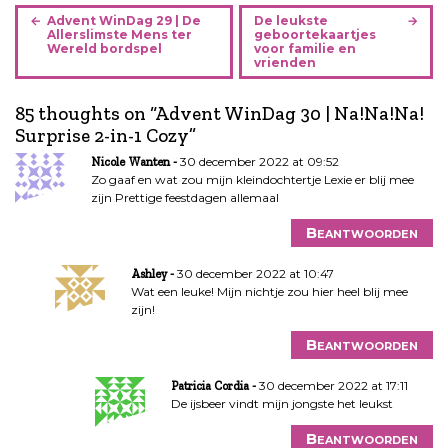
B
Advent WinDag 29 | De
De leukste
e
Allerslimste Mens ter
geboortekaartjes
Wereld bordspel
voor familie en
r
vrienden
i
c
85 thoughts on “
Advent WinDag 30 | Na!Na!Na!
h
Surprise 2-in-1 Cozy
”
t
30 december 2022 at 09:52
Nicole Wanten
n
Zo gaaf en wat zou mijn kleindochtertje Lexie er blij mee
a
zijn Prettige feestdagen allemaal
v
i
Beantwoorden
g
30 december 2022 at 10:47
a
Ashley
Wat een leuke! Mijn nichtje zou hier heel blij mee
t
zijn!
i
e
Beantwoorden
30 december 2022 at 17:11
Patricia Cordia
De ijsbeer vindt mijn jongste het leukst
Beantwoorden