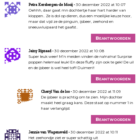
30 december 2022 at 10:07
Petra Kersbergen-de Mooij
Oehhh, daar gaat mn dochtertje haar hart harder van
kloppen.. Ze is dol op dieren, dus een moeilijke keuze hoor,
maar dat vijd ze de pinguin, ijsbeer, zeehond en
sneeuwluipaard het gaafst..
Beantwoorden
30 december 2022 at 10:08
Jainy Ripzaad
Super leuk weer! M’n meiden vinden de na!na!na! Surprise
poppen helemaal leuk! En deze fluffy zijn ook te gek! De uil
en de ijsbeer is wel heel tof!! Duimen!!
Beantwoorden
30 december 2022 at 11:09
Cheryl Van de loo
De ijsbeer is prachtig om te zien. Mijn dochter
maakt heel graag kans. Deze staat op nummer 1 in
haar verlanglijst
Beantwoorden
30 december 2022 at 10:11
Jennie van Wagensveld
Het zeehondje ziet er super schattig uit