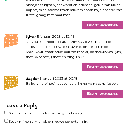
nichtje dat bijna 5 jaar wordt en helemaal gek is van kleine
poppetjes en accessoires en stiekem speelt mijn dochter van
11 heel graag met haar mee.
Beantwoorden
5 januari 2023 at 10:45
Sylvia
Dit zou een mooi cadeautje zijn <3 Zo veel prachtige dieren
die leven in de sneeuw, een favoriet om te zien is de
Sneeuwuil, maar zeker ook het rendier, de sneeuwvos, lynx,
sneeuwpanter, ijsbeer en pinguïn <3
Beantwoorden
6 januari 2023 at 00:18
Angela
Bailey vind pinguïns super euk. En na na na surprise ook
Beantwoorden
Leave a Reply
Stuur mij een e-mail als er vervolgreacties zijn.
Stuur mij een e-mail als er nieuwe berichten zijn.