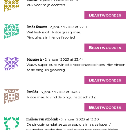
leuk voor mijn dochter!
Beantwoorden
2 januari 2023 at 22:11
Linda Smeets
Wat leuk is dit! Ik doe graag mee.
Pinguïns zijn hier de favoriet!
Beantwoorden
2 januari 2023 at 23:44
Marieke h
Wauw super leuke winactie voor onze dochters. Hier vinden
ze de pinguïn geweldig
Beantwoorden
3 januari 2023 at 04:53
Renilda
Ik doe mee. Ik vind de pinguïns zo schattig.
Beantwoorden
3 januari 2023 at 13:30
melissa van stipdonk
De pinguin omdat ze zo grappig zijn als ze lopen /
waggelen. Verder doe ik heel graag mee voor ons kleine