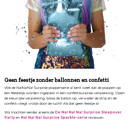
.
Geen feestje zonder ballonnen en confetti
Wie de Na!Na!Na! Surprise poppenserie al kent weet dat de poppen op
een feestelijk worden ingepakt in een confettisurprise-verpakking. Open
de kleurrijke verpakking, blaas de ballon op, verwijder de strip en de
confetti vliegt vrolijk door de lucht! Als dat geen feestje is!
Wij mochten eerder al eens de
De Na! Na! Na! Surprise Sleepover
Party
en
Na! Na! Na! Surprise Sparkle-serie
reviewen