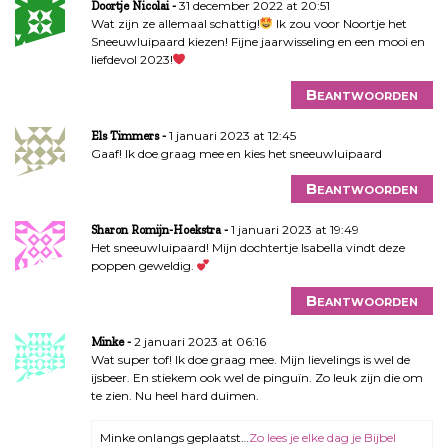
31 december 2022 at 20:51
Doortje Nicolai
Wat zijn ze allemaal schattig!
Ik zou voor Noortje het
Sneeuwluipaard kiezen! Fijne jaarwisseling en een mooi en
liefdevol 2023!
Beantwoorden
1 januari 2023 at 12:45
Els Timmers
Gaaf! Ik doe graag mee en kies het sneeuwluipaard
Beantwoorden
1 januari 2023 at 19:49
Sharon Romijn-Hoekstra
Het sneeuwluipaard! Mijn dochtertje Isabella vindt deze
poppen geweldig.
Beantwoorden
2 januari 2023 at 06:16
Minke
Wat super tof! Ik doe graag mee. Mijn lievelings is wel de
ijsbeer. En stiekem ook wel de pinguïn. Zo leuk zijn die om
te zien. Nu heel hard duimen.
Minke onlangs geplaatst…
Zo lees je elke dag je Bijbel