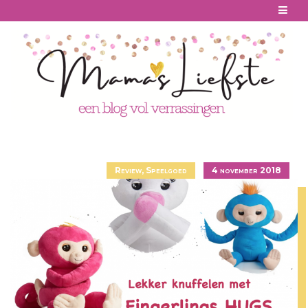
Skip
to
content
Review
,
Speelgoed
4 november 2018