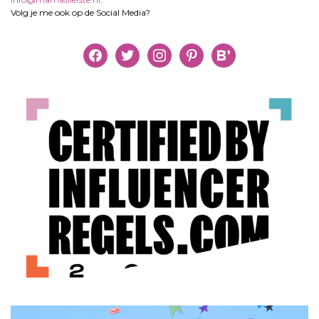
Volg je me ook op de Social Media?
facebook
twitter
instagram
pinterest
bloglovin