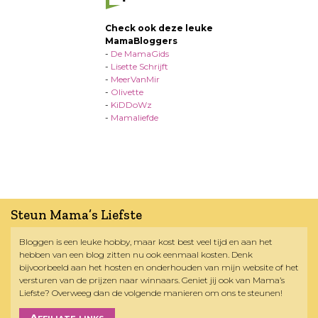
Check ook deze leuke
MamaBloggers
-
De MamaGids
-
Lisette Schrijft
-
MeerVanMir
-
Olivette
-
KiDDoWz
-
Mamaliefde
Steun Mama’s Liefste
Bloggen is een leuke hobby, maar kost best veel tijd en aan het
hebben van een blog zitten nu ook eenmaal kosten. Denk
bijvoorbeeld aan het hosten en onderhouden van mijn website of het
versturen van de prijzen naar winnaars. Geniet jij ook van Mama’s
Liefste? Overweeg dan de volgende manieren om ons te steunen!
Affiliate links