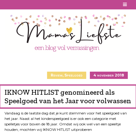
Skip
to
content
Review
,
Speelgoed
4 november 2018
IKNOW HITLIST genomineerd als
Speelgoed van het Jaar voor volwassen
Vandaag is de laatste dag dat je kunt stemmen voor het speelgoed van
het jaar. Naast al het kinderspeelgoed is er ook een categorie met
spelletjes voor boven de 18 jaar. Omdat wij ook wel van een speeltje
houden, mochten wij IKNOW HITLIST uitproberen