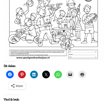
Dit delen:
Meer
Vind ik leuk: