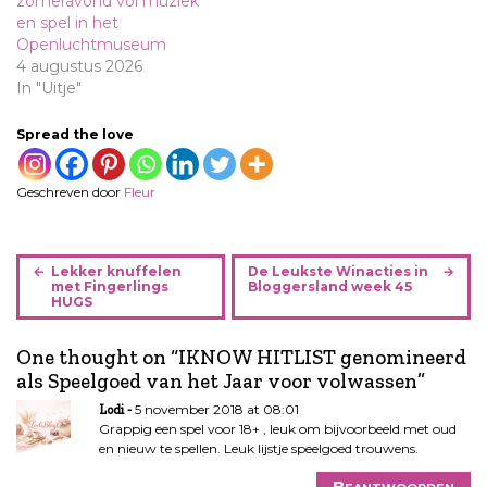
zomeravond vol muziek
en spel in het
Openluchtmuseum
4 augustus 2026
In "Uitje"
Spread the love
Geschreven door
Fleur
B
Lekker knuffelen
De Leukste Winacties in
e
met Fingerlings
Bloggersland week 45
HUGS
r
i
One thought on “
IKNOW HITLIST genomineerd
c
als Speelgoed van het Jaar voor volwassen
”
h
t
5 november 2018 at 08:01
Lodi
n
Grappig een spel voor 18+ , leuk om bijvoorbeeld met oud
en nieuw te spellen. Leuk lijstje speelgoed trouwens.
a
v
Beantwoorden