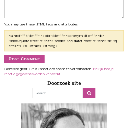
You may use these
HTML
tags and attributes:
<a href="" title=""> <abbr title=""> <acronym title=""> <b>
<blockquote cite=""> <cite> <code> <del datetime=""> <em> <i> <q
cite=""> <s> <strike> <strong>
Deze site gebruikt Akismet om spam te verminderen.
Bekijk hoe je
reactie gegevens worden verwerkt
.
Doorzoek site