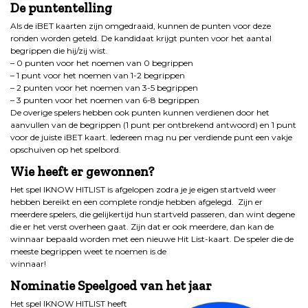
De puntentelling
Als de iBET kaarten zijn omgedraaid, kunnen de punten voor deze
ronden worden geteld. De kandidaat krijgt punten voor het aantal
begrippen die hij/zij wist.
– 0 punten voor het noemen van 0 begrippen
– 1 punt voor het noemen van 1-2 begrippen
– 2 punten voor het noemen van 3-5 begrippen
– 3 punten voor het noemen van 6-8 begrippen
De overige spelers hebben ook punten kunnen verdienen door het
aanvullen van de begrippen (1 punt per ontbrekend antwoord) en 1 punt
voor de juiste iBET kaart. Iedereen mag nu per verdiende punt een vakje
opschuiven op het spelbord.
Wie heeft er gewonnen?
Het spel IKNOW HITLIST is afgelopen zodra je je eigen startveld weer
hebben bereikt en een complete rondje hebben afgelegd. Zijn er
meerdere spelers, die gelijkertijd hun startveld passeren, dan wint degene
die er het verst overheen gaat. Zijn dat er ook meerdere, dan kan de
winnaar bepaald worden met een nieuwe Hit List-kaart. De speler die de
meeste begrippen weet te noemen is de
winnaar!
Nominatie Speelgoed van het jaar
Het spel IKNOW HITLIST heeft