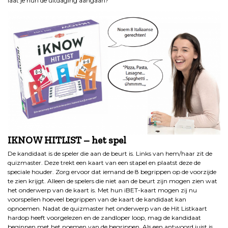
laat je hun de uitdaging aangaan?
IKNOW HITLIST – het spel
De kandidaat is de speler die aan de beurt is. Links van hem/haar zit de
quizmaster. Deze trekt een kaart van een stapel en plaatst deze de
speciale houder. Zorg ervoor dat iemand de 8 begrippen op de voorzijde
te zien krijgt. Alleen de spelers die niet aan de beurt zijn mogen zien wat
het onderwerp van de kaart is. Met hun iBET-kaart mogen zij nu
voorspellen hoeveel begrippen van de kaart de kandidaat kan
opnoemen. Nadat de quizmaster het onderwerp van de Hit Listkaart
hardop heeft voorgelezen en de zandloper loop, mag de kandidaat
beginnen met het noemen van de begrippen. Als een antwoord juist is,