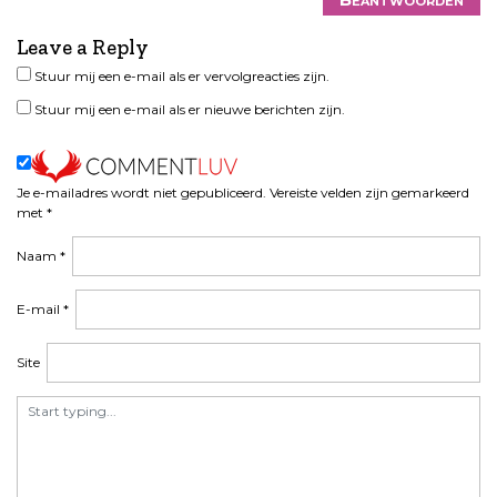
i
g
Leave a Reply
a
Stuur mij een e-mail als er vervolgreacties zijn.
t
Stuur mij een e-mail als er nieuwe berichten zijn.
i
e
Je e-mailadres wordt niet gepubliceerd.
Vereiste velden zijn gemarkeerd
met
*
Naam
*
E-mail
*
Site