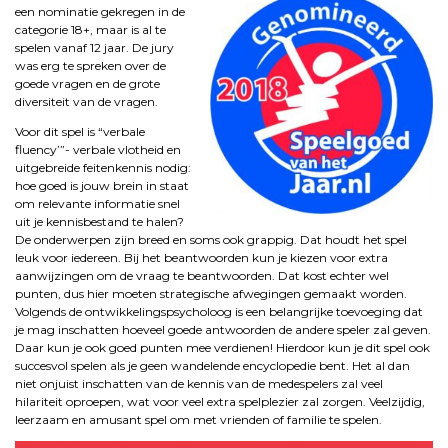
een nominatie gekregen in de
categorie 18+, maar is al te
spelen vanaf 12 jaar. De jury
was erg te spreken over de
goede vragen en de grote
diversiteit van de vragen.
Voor dit spel is “verbale
fluency’”- verbale vlotheid en
uitgebreide feitenkennis nodig:
hoe goed is jouw brein in staat
om relevante informatie snel
uit je kennisbestand te halen?
De onderwerpen zijn breed en soms ook grappig. Dat houdt het spel
leuk voor iedereen. Bij het beantwoorden kun je kiezen voor extra
aanwijzingen om de vraag te beantwoorden. Dat kost echter wel
punten, dus hier moeten strategische afwegingen gemaakt worden.
Volgends de ontwikkelingspsycholoog is een belangrijke toevoeging dat
je mag inschatten hoeveel goede antwoorden de andere speler zal geven.
Daar kun je ook goed punten mee verdienen! Hierdoor kun je dit spel ook
succesvol spelen als je geen wandelende encyclopedie bent. Het al dan
niet onjuist inschatten van de kennis van de medespelers zal veel
hilariteit oproepen, wat voor veel extra spelplezier zal zorgen. Veelzijdig,
leerzaam en amusant spel om met vrienden of familie te spelen.