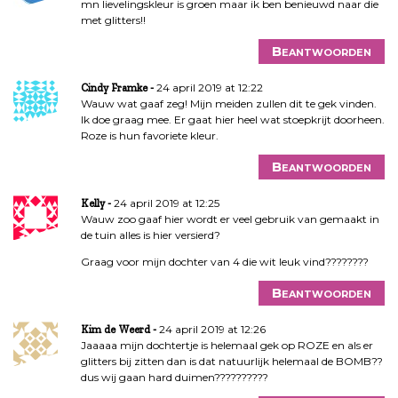
mn lievelingskleur is groen maar ik ben benieuwd naar die
met glitters!!
Beantwoorden
24 april 2019 at 12:22
Cindy Framke
Wauw wat gaaf zeg! Mijn meiden zullen dit te gek vinden.
Ik doe graag mee. Er gaat hier heel wat stoepkrijt doorheen.
Roze is hun favoriete kleur.
Beantwoorden
24 april 2019 at 12:25
Kelly
Wauw zoo gaaf hier wordt er veel gebruik van gemaakt in
de tuin alles is hier versierd?
Graag voor mijn dochter van 4 die wit leuk vind????????
Beantwoorden
24 april 2019 at 12:26
Kim de Weerd
Jaaaaa mijn dochtertje is helemaal gek op ROZE en als er
glitters bij zitten dan is dat natuurlijk helemaal de BOMB??
dus wij gaan hard duimen??????????