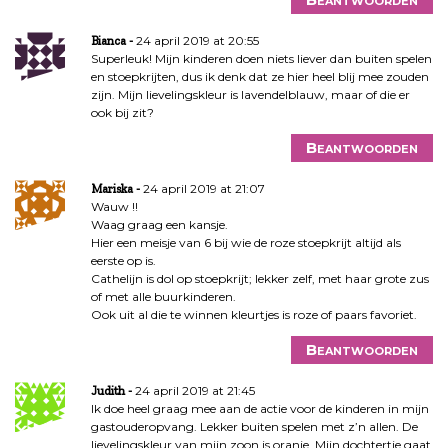
24 april 2019 at 20:55
Bianca
Superleuk! Mijn kinderen doen niets liever dan buiten spelen
en stoepkrijten, dus ik denk dat ze hier heel blij mee zouden
zijn. Mijn lievelingskleur is lavendelblauw, maar of die er
ook bij zit?
Beantwoorden
24 april 2019 at 21:07
Mariska
Wauw !!
Waag graag een kansje.
Hier een meisje van 6 bij wie de roze stoepkrijt altijd als
eerste op is.
Cathelijn is dol op stoepkrijt; lekker zelf, met haar grote zus
of met alle buurkinderen.
Ook uit al die te winnen kleurtjes is roze of paars favoriet.
Beantwoorden
24 april 2019 at 21:45
Judith
Ik doe heel graag mee aan de actie voor de kinderen in mijn
gastouderopvang. Lekker buiten spelen met z’n allen. De
lievelingskleur van mijn zoon is oranje. Mijn dochtertje gaat