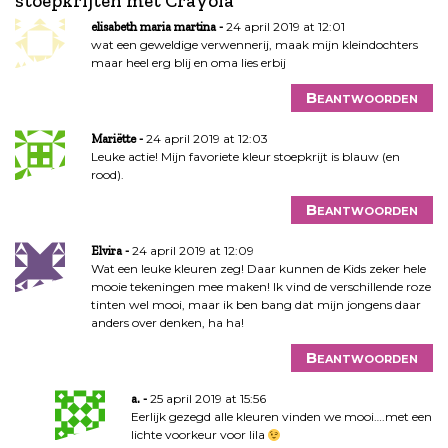
stoepkrijten met Crayola
”
t
24 april 2019 at 12:01
elisabeth maria martina
n
wat een geweldige verwennerij, maak mijn kleindochters
a
maar heel erg blij en oma lies erbij
v
i
Beantwoorden
g
24 april 2019 at 12:03
a
Mariëtte
Leuke actie! Mijn favoriete kleur stoepkrijt is blauw (en
t
rood).
i
e
Beantwoorden
24 april 2019 at 12:09
Elvira
Wat een leuke kleuren zeg! Daar kunnen de Kids zeker hele
mooie tekeningen mee maken! Ik vind de verschillende roze
tinten wel mooi, maar ik ben bang dat mijn jongens daar
anders over denken, ha ha!
Beantwoorden
25 april 2019 at 15:56
a.
Eerlijk gezegd alle kleuren vinden we mooi….met een
lichte voorkeur voor lila