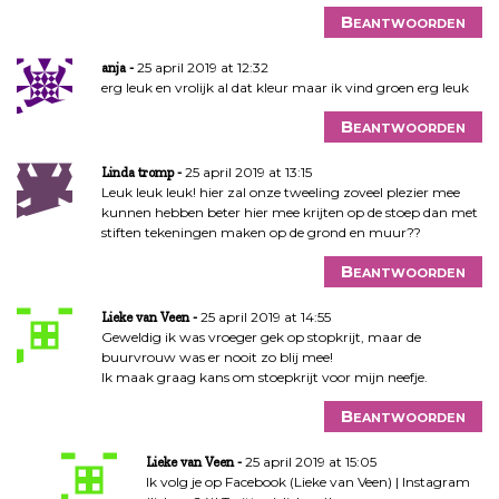
Beantwoorden
25 april 2019 at 12:32
anja
erg leuk en vrolijk al dat kleur maar ik vind groen erg leuk
Beantwoorden
25 april 2019 at 13:15
Linda tromp
Leuk leuk leuk! hier zal onze tweeling zoveel plezier mee
kunnen hebben beter hier mee krijten op de stoep dan met
stiften tekeningen maken op de grond en muur??
Beantwoorden
25 april 2019 at 14:55
Lieke van Veen
Geweldig ik was vroeger gek op stopkrijt, maar de
buurvrouw was er nooit zo blij mee!
Ik maak graag kans om stoepkrijt voor mijn neefje.
Beantwoorden
25 april 2019 at 15:05
Lieke van Veen
Ik volg je op Facebook (Lieke van Veen) | Instagram