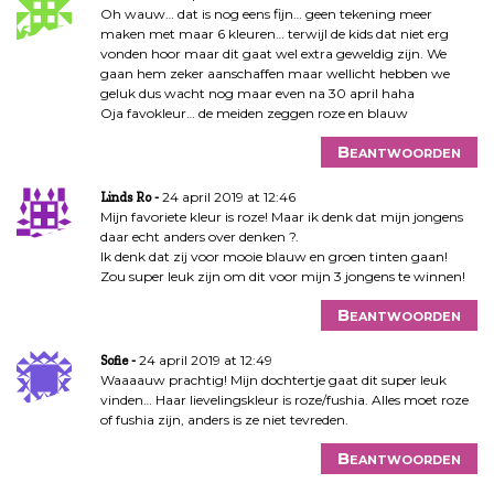
Oh wauw… dat is nog eens fijn… geen tekening meer
maken met maar 6 kleuren… terwijl de kids dat niet erg
vonden hoor maar dit gaat wel extra geweldig zijn. We
gaan hem zeker aanschaffen maar wellicht hebben we
geluk dus wacht nog maar even na 30 april haha
Oja favokleur… de meiden zeggen roze en blauw
Beantwoorden
24 april 2019 at 12:46
Linds Ro
Mijn favoriete kleur is roze! Maar ik denk dat mijn jongens
daar echt anders over denken ?.
Ik denk dat zij voor mooie blauw en groen tinten gaan!
Zou super leuk zijn om dit voor mijn 3 jongens te winnen!
Beantwoorden
24 april 2019 at 12:49
Sofie
Waaaauw prachtig! Mijn dochtertje gaat dit super leuk
vinden… Haar lievelingskleur is roze/fushia. Alles moet roze
of fushia zijn, anders is ze niet tevreden.
Beantwoorden