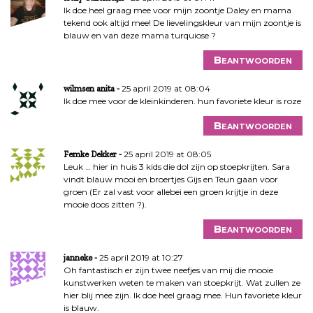
Ik doe heel graag mee voor mijn zoontje Daley en mama
tekend ook altijd mee! De lievelingskleur van mijn zoontje is
blauw en van deze mama turquiose ?
Beantwoorden
25 april 2019 at 08:04
wilmsen anita
Ik doe mee voor de kleinkinderen. hun favoriete kleur is roze
Beantwoorden
25 april 2019 at 08:05
Femke Dekker
Leuk … hier in huis 3 kids die dol zijn op stoepkrijten. Sara
vindt blauw mooi en broertjes Gijs en Teun gaan voor
groen (Er zal vast voor allebei een groen krijtje in deze
mooie doos zitten ?).
Beantwoorden
25 april 2019 at 10:27
janneke
Oh fantastisch er zijn twee neefjes van mij die mooie
kunstwerken weten te maken van stoepkrijt. Wat zullen ze
hier blij mee zijn. Ik doe heel graag mee. Hun favoriete kleur
is blauw.