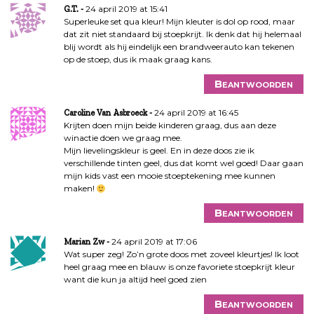
24 april 2019 at 15:41
G.T.
Superleuke set qua kleur! Mijn kleuter is dol op rood, maar
dat zit niet standaard bij stoepkrijt. Ik denk dat hij helemaal
blij wordt als hij eindelijk een brandweerauto kan tekenen
op de stoep, dus ik maak graag kans.
Beantwoorden
24 april 2019 at 16:45
Caroline Van Asbroeck
Krijten doen mijn beide kinderen graag, dus aan deze
winactie doen we graag mee.
Mijn lievelingskleur is geel. En in deze doos zie ik
verschillende tinten geel, dus dat komt wel goed! Daar gaan
mijn kids vast een mooie stoeptekening mee kunnen
maken!
Beantwoorden
24 april 2019 at 17:06
Marian Zw
Wat super zeg! Zo’n grote doos met zoveel kleurtjes! Ik loot
heel graag mee en blauw is onze favoriete stoepkrijt kleur
want die kun ja altijd heel goed zien
Beantwoorden