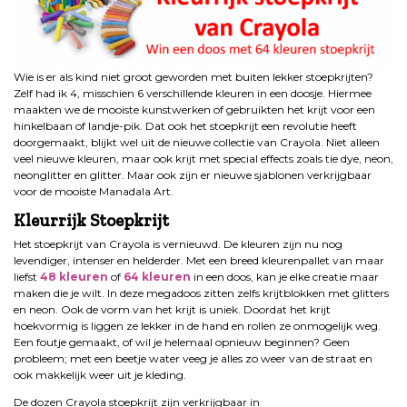
Wie is er als kind niet groot geworden met buiten lekker stoepkrijten?
Zelf had ik 4, misschien 6 verschillende kleuren in een doosje. Hiermee
maakten we de mooiste kunstwerken of gebruikten het krijt voor een
hinkelbaan of landje-pik. Dat ook het stoepkrijt een revolutie heeft
doorgemaakt, blijkt wel uit de nieuwe collectie van Crayola. Niet alleen
veel nieuwe kleuren, maar ook krijt met special effects zoals tie dye, neon,
neonglitter en glitter. Maar ook zijn er nieuwe sjablonen verkrijgbaar
voor de mooiste Manadala Art.
Kleurrijk Stoepkrijt
Het stoepkrijt van Crayola is vernieuwd. De kleuren zijn nu nog
levendiger, intenser en helderder. Met een breed kleurenpallet van maar
liefst
48 kleuren
of
64 kleuren
in een doos, kan je elke creatie maar
maken die je wilt. In deze megadoos zitten zelfs krijtblokken met glitters
en neon. Ook de vorm van het krijt is uniek. Doordat het krijt
hoekvormig is liggen ze lekker in de hand en rollen ze onmogelijk weg.
Een foutje gemaakt, of wil je helemaal opnieuw beginnen? Geen
probleem; met een beetje water veeg je alles zo weer van de straat en
ook makkelijk weer uit je kleding.
De dozen Crayola stoepkrijt zijn verkrijgbaar in