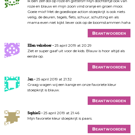
Ik ben zelf dol op roze en glitters!!! Mijn dochtertje ook van
roze en blauw en mijn zoon vind oranje en groen mooi.
Goeie mix!! Met de goedkope action stoepkrijt is ook niets
veilig, de deuren, tegels, fiets, schuur, schutting en als
mama even niet kijkt liever ook op de boomstammen haha
Beantwoorden
25 april 2019 at 20:29
Ellen velzeboer
Ziet er super gaaf uit voor de kids. Blauw is hoor altijd als
eerste op.
Beantwoorden
25 april 2019 at 21:32
Jan
Graag wagen wij een kansje en onze favoriete kleur
stoepkrijt is blauw.
Beantwoorden
25 april 2019 at 21:46
SophiaG
Mijn favoriete kleur stoepkrijt is paars.
Beantwoorden