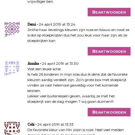
vrijwilliger ben.
Beantwoorden
24 april 2019 at 13:24
Demi
Jinthe haar lievelings kleuren zijn roze en blauw en rood ze
is dol op stoepkrijten dus het zou leuk voor haar zijn als ze
stoepkrijten kan
Beantwoorden
24 april 2019 at 13:30
Annika
Wat een leuke actie.
Ik heb 26 kinderen in mijn klas dus ik denk dat de favoriete
kleuren aardig verdeelt zijn. Zo’n grote box met stoepkrijt
vinden ze vast helemaal geweldig voor het komende
seizoen.
Lekker veel buitenlessen geven, waarbij ze met het
stoepkrijt aan de slag mogen ? wij gaan duimen!!!
Beantwoorden
24 april 2019 at 13:33
Cobi
De favoriete kleur van Mn zoon is roze. Heel veel meiden