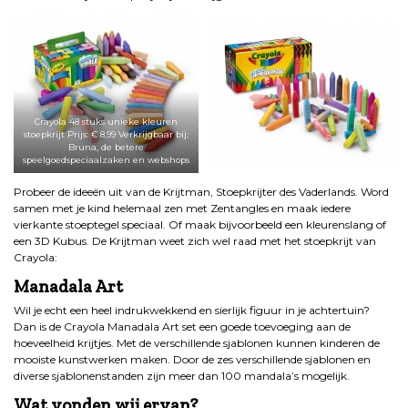
Crayola 48 stuks unieke kleuren
stoepkrijt Prijs: € 8,99 Verkrijgbaar bij:
Bruna, de betere
speelgoedspeciaalzaken en webshops
Probeer de ideeën uit van de Krijtman, Stoepkrijter des Vaderlands. Word
samen met je kind helemaal zen met Zentangles en maak iedere
vierkante stoeptegel speciaal. Of maak bijvoorbeeld een kleurenslang of
een 3D Kubus. De Krijtman weet zich wel raad met het stoepkrijt van
Crayola:
Manadala Art
Wil je echt een heel indrukwekkend en sierlijk figuur in je achtertuin?
Dan is de Crayola Manadala Art set een goede toevoeging aan de
hoeveelheid krijtjes. Met de verschillende sjablonen kunnen kinderen de
mooiste kunstwerken maken. Door de zes verschillende sjablonen en
diverse sjablonenstanden zijn meer dan 100 mandala’s mogelijk.
Wat vonden wij ervan?