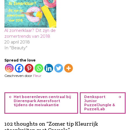
Al zomerklaar? Dit zijn de
zomertrends van 2018
20 april 2018
In "Beauty"
Spread the love
Geschreven door
Fleur
B
Het boerenleven centraal bij
Denksport
e
Dierenpark Amersfoort
Junior
tijdens de meivakantie
PuzzelJungle &
r
PuzzelLab
i
c
102 thoughts on “
Zomer tip Kleurrijk
h