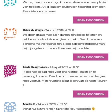
Wauw, daar zouden mijn kinderen deze zomer veel plezier
van hebben. Altijd leuk om buiten een tekening te maken.
Favoriete kleur is paars.
Beantwoorden
24 april 2019 at 19:19
Deborah Weijts
Wij doen graag mee! Mijn dames zijn dol op tekenen en
hebben sinds kort stoepkrijten ontdekt. Dus dit zou een
aangename verrassing zijn! Rood is de lievelingskleur van
mijn jongste dochter en Roze van mijn oudste!
Beantwoorden
24 april 2019 at 19:55
Linda Raaijmakers
Ik doe heel graag mee voor ons nichtje Tess en onze
tweeling Lucas en Eva. Hier kunnen ze de rest van het jaar
mee vooruit. Mijn favoriete kleur is een van de neon kleuren
?
Beantwoorden
24 april 2019 at 19:56
Maaike E
Vanaf nu is zwart mijn favoriete kleur stoepkrijt