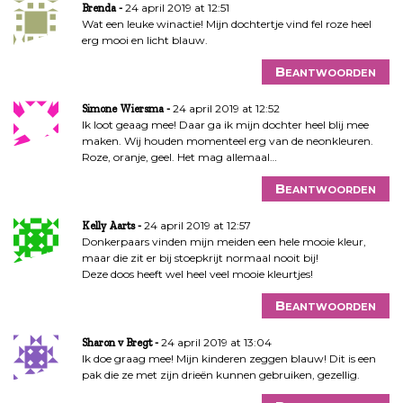
24 april 2019 at 12:51
Brenda
Wat een leuke winactie! Mijn dochtertje vind fel roze heel
erg mooi en licht blauw.
Beantwoorden
24 april 2019 at 12:52
Simone Wiersma
Ik loot geaag mee! Daar ga ik mijn dochter heel blij mee
maken. Wij houden momenteel erg van de neonkleuren.
Roze, oranje, geel. Het mag allemaal…
Beantwoorden
24 april 2019 at 12:57
Kelly Aarts
Donkerpaars vinden mijn meiden een hele mooie kleur,
maar die zit er bij stoepkrijt normaal nooit bij!
Deze doos heeft wel heel veel mooie kleurtjes!
Beantwoorden
24 april 2019 at 13:04
Sharon v Bregt
Ik doe graag mee! Mijn kinderen zeggen blauw! Dit is een
pak die ze met zijn drieën kunnen gebruiken, gezellig.