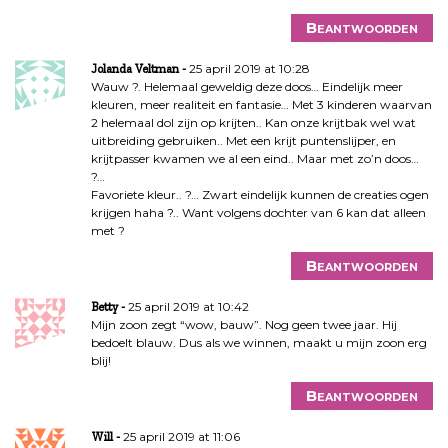
Beantwoorden
25 april 2019 at 10:28
Jolanda Veltman
Wauw ?. Helemaal geweldig deze doos… Eindelijk meer
kleuren, meer realiteit en fantasie… Met 3 kinderen waarvan
2 helemaal dol zijn op krijten.. Kan onze krijtbak wel wat
uitbreiding gebruiken.. Met een krijt puntenslijper, en
krijtpasser kwamen we al een eind.. Maar met zo’n doos…
?…
Favoriete kleur.. ?… Zwart eindelijk kunnen de creaties ogen
krijgen haha ?.. Want volgens dochter van 6 kan dat alleen
met ?
Beantwoorden
25 april 2019 at 10:42
Betty
Mijn zoon zegt “wow, bauw”. Nog geen twee jaar. Hij
bedoelt blauw. Dus als we winnen, maakt u mijn zoon erg
blij!
Beantwoorden
25 april 2019 at 11:06
Will