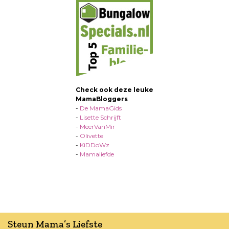
Check ook deze leuke
MamaBloggers
-
De MamaGids
-
Lisette Schrijft
-
MeerVanMir
-
Olivette
-
KiDDoWz
-
Mamaliefde
Steun Mama’s Liefste