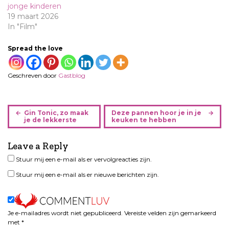
jonge kinderen
19 maart 2026
In "Film"
Spread the love
Geschreven door
Gastblog
B
Gin Tonic, zo maak
Deze pannen hoor je in je
e
je de lekkerste
keuken te hebben
r
i
Leave a Reply
c
Stuur mij een e-mail als er vervolgreacties zijn.
h
Stuur mij een e-mail als er nieuwe berichten zijn.
t
n
a
v
Je e-mailadres wordt niet gepubliceerd.
Vereiste velden zijn gemarkeerd
i
met
*