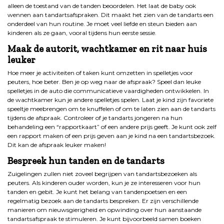
alleen de toestand van de tanden beoordelen. Het laat de baby ook
wennen aan tandartsafspraken. Dit maakt het zien van de tandarts een
onderdeel van hun routine. Je moet veel liefde en steun bieden aan
kinderen als ze gaan, vooral tijdens hun eerste sessie.
Maak de autorit, wachtkamer en rit naar huis
leuker
Hoe meer je activiteiten of taken kunt omzetten in spelletjes voor
peuters, hoe beter. Ben je op weg naar de afspraak? Speel dan leuke
spelletjes in de auto die communicatieve vaardigheden ontwikkelen. In
de wachtkamer kun je andere spelletjes spelen. Laat je kind zijn favoriete
speeltje meebrengen om te knuffelen of om te laten zien aan de tandarts
tijdens de afspraak. Controleer of je tandarts jongeren na hun
behandeling een “rapportkaart” of een andere prijs geeft. Je kunt ook zelf
een rapport maken of een prijs geven aan je kind na een tandartsbezoek.
Dit kan de afspraak leuker maken!
Bespreek hun tanden en de tandarts
Zuigelingen zullen niet zoveel begrijpen van tandartsbezoeken als
peuters. Als kinderen ouder worden, kun je ze interesseren voor hun
tanden en gebit. Je kunt het belang van tandenpoetsen en een
regelmatig bezoek aan de tandarts bespreken. Er zijn verschillende
manieren om nieuwsgierigheid en opwinding over hun aanstaande
tandartsafspraak te stimuleren. Je kunt bijvoorbeeld samen boeken