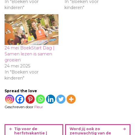
In "Boeken voor
In "Boeken voor
kinderen"
kinderen"
24 mei BoekStart Dag |
Samen lezen is samen
groeien
24 mei 2025
In "Boeken voor
kinderen"
Spread the love
Geschreven door
Fleur
B
Tip voor de
Word jij ook zo
e
herfstvakantie |
zenuwachtig van de