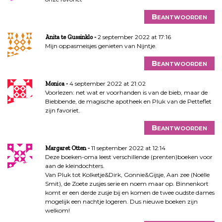
Beantwoorden
2 september 2022 at 17:16
Anita te Gussinklo
Mijn oppasmeisjes genieten van Nijntje.
Beantwoorden
4 september 2022 at 21:02
Monica
Voorlezen: net wat er voorhanden is van de bieb, maar de
Biebbende, de magische apotheek en Pluk van de Petteflet
zijn favoriet.
Beantwoorden
11 september 2022 at 12:14
Margaret Otten
Deze boeken-oma leest verschillende (prenten)boeken voor
aan de kleindochters.
Van Pluk tot Kolketje&Dirk, Gonnie&Gijsje, Aan zee (Noëlle
Smit), de Zoete zusjes serie en noem maar op. Binnenkort
komt er een derde zusje bij en komen de twee oudste dames
mogelijk een nachtje logeren. Dus nieuwe boeken zijn
welkom!