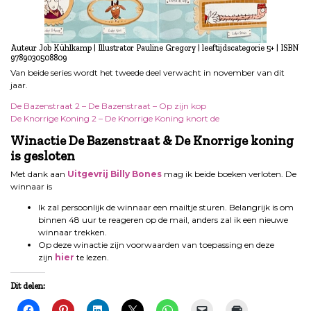
Auteur Job Kühlkamp | Illustrator Pauline Gregory | leeftijdscategorie 5+ | ISBN
9789030508809
Van beide series wordt het tweede deel verwacht in november van dit
jaar.
De Bazenstraat 2 – De Bazenstraat – Op zijn kop
De Knorrige Koning 2 – De Knorrige Koning knort de
Winactie De Bazenstraat & De Knorrige koning
is gesloten
Met dank aan
Uitgevrij Billy Bones
mag ik beide boeken verloten. De
winnaar is
Ik zal persoonlijk de winnaar een mailtje sturen. Belangrijk is om
binnen 48 uur te reageren op de mail, anders zal ik een nieuwe
winnaar trekken.
Op deze winactie zijn voorwaarden van toepassing en deze
zijn
hier
te lezen.
Dit delen: