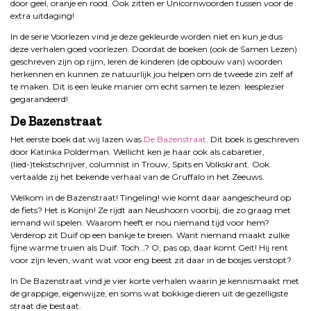
door geel, oranje en rood. Ook zitten er Unicornwoorden tussen voor de
extra uitdaging!
In de serie Voorlezen vind je deze gekleurde worden niet en kun je dus
deze verhalen goed voorlezen. Doordat de boeken (ook de Samen Lezen)
geschreven zijn op rijm, leren de kinderen (de opbouw van) woorden
herkennen en kunnen ze natuurlijk jou helpen om de tweede zin zelf af
te maken. Dit is een leuke manier om echt samen te lezen: leesplezier
gegarandeerd!
De Bazenstraat
Het eerste boek dat wij lazen was
De Bazenstraat
. Dit boek is geschreven
door Katinka Polderman. Wellicht ken je haar ook als cabaretier,
(lied-)tekstschrijver, columnist in Trouw, Spits en Volkskrant. Ook
vertaalde zij het bekende verhaal van de Gruffalo in het Zeeuws.
Welkom in de Bazenstraat! Tingeling! wie komt daar aangescheurd op
de fiets? Het is Konijn! Ze rijdt aan Neushoorn voorbij, die zo graag met
iemand wil spelen. Waarom heeft er nou niemand tijd voor hem?
Verderop zit Duif op een bankje te breien. Want niemand maakt zulke
fijne warme truien als Duif. Toch…? O, pas op, daar komt Geit! Hij rent
voor zijn leven, want wat voor eng beest zit daar in de bosjes verstopt?
In De Bazenstraat vind je vier korte verhalen waarin je kennismaakt met
de grappige, eigenwijze, en soms wat bokkige dieren uit de gezelligste
straat die bestaat.