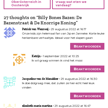
Oberösterreich in
vraag; wat eten we
r
Oostenrijk
vandaag?
i
c
27 thoughts on “
Billy Bones Bazen: De
h
Bazenstraat & De Knorrige Koning
”
t
29 augustus 2022 at 16:17
Patrick van Wanrooij
n
Onze kids zijn helemaal fan van Jip en Janneke. Korte leuke
a
herkenbare verhaaltjes. Ideaal voor het slapen gaan
v
i
Beantwoorden
g
1 september 2022 at 10:25
a
Katrijn
Ik wil graag winnen ik vind het mooi
t
i
Beantwoorden
e
29 augustus 2022 at 16:30
Jacqueline van de Manakker
Ik doe dolgraag mee, dat zullen ze hier echt heel leuk
vinden
Beantwoorden
29 augustus 2022 at 16:47
elisabeth maria martina