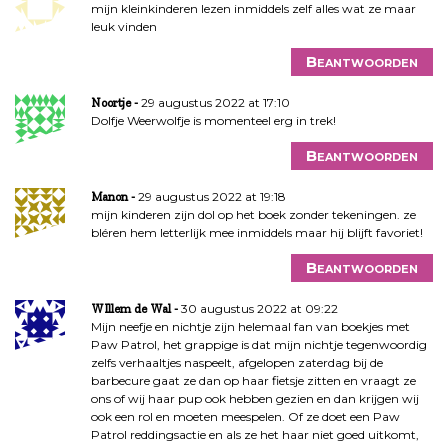
mijn kleinkinderen lezen inmiddels zelf alles wat ze maar
leuk vinden
Beantwoorden
29 augustus 2022 at 17:10
Noortje
Dolfje Weerwolfje is momenteel erg in trek!
Beantwoorden
29 augustus 2022 at 19:18
Manon
mijn kinderen zijn dol op het boek zonder tekeningen. ze
bléren hem letterlijk mee inmiddels maar hij blijft favoriet!
Beantwoorden
30 augustus 2022 at 09:22
WIllem de Wal
Mijn neefje en nichtje zijn helemaal fan van boekjes met
Paw Patrol, het grappige is dat mijn nichtje tegenwoordig
zelfs verhaaltjes naspeelt, afgelopen zaterdag bij de
barbecure gaat ze dan op haar fietsje zitten en vraagt ze
ons of wij haar pup ook hebben gezien en dan krijgen wij
ook een rol en moeten meespelen. Of ze doet een Paw
Patrol reddingsactie en als ze het haar niet goed uitkomt,