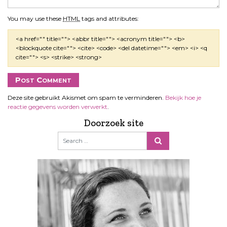
You may use these
HTML
tags and attributes:
<a href="" title=""> <abbr title=""> <acronym title=""> <b>
<blockquote cite=""> <cite> <code> <del datetime=""> <em> <i> <q
cite=""> <s> <strike> <strong>
Deze site gebruikt Akismet om spam te verminderen.
Bekijk hoe je
reactie gegevens worden verwerkt
.
Doorzoek site