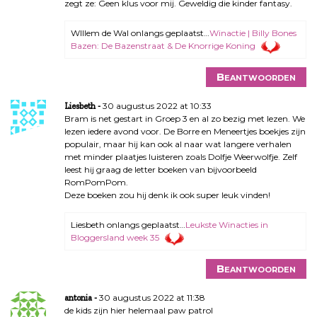
zegt ze: Geen klus voor mij. Geweldig die kinder fantasy.
WIllem de Wal onlangs geplaatst…
Winactie | Billy Bones
Bazen: De Bazenstraat & De Knorrige Koning
Beantwoorden
30 augustus 2022 at 10:33
Liesbeth
Bram is net gestart in Groep 3 en al zo bezig met lezen. We
lezen iedere avond voor. De Borre en Meneertjes boekjes zijn
populair, maar hij kan ook al naar wat langere verhalen
met minder plaatjes luisteren zoals Dolfje Weerwolfje. Zelf
leest hij graag de letter boeken van bijvoorbeeld
RomPomPom.
Deze boeken zou hij denk ik ook super leuk vinden!
Liesbeth onlangs geplaatst…
Leukste Winacties in
Bloggersland week 35
Beantwoorden
30 augustus 2022 at 11:38
antonia
de kids zijn hier helemaal paw patrol