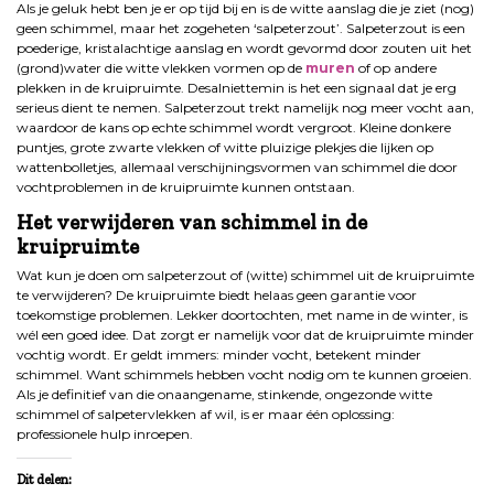
Als je geluk hebt ben je er op tijd bij en is de witte aanslag die je ziet (nog)
geen schimmel, maar het zogeheten ‘salpeterzout’. Salpeterzout is een
poederige, kristalachtige aanslag en wordt gevormd door zouten uit het
(grond)water die witte vlekken vormen op de
muren
of op andere
plekken in de kruipruimte. Desalniettemin is het een signaal dat je erg
serieus dient te nemen. Salpeterzout trekt namelijk nog meer vocht aan,
waardoor de kans op echte schimmel wordt vergroot. Kleine donkere
puntjes, grote zwarte vlekken of witte pluizige plekjes die lijken op
wattenbolletjes, allemaal verschijningsvormen van schimmel die door
vochtproblemen in de kruipruimte kunnen ontstaan.
Het verwijderen van schimmel in de
kruipruimte
Wat kun je doen om salpeterzout of (witte) schimmel uit de kruipruimte
te verwijderen? De kruipruimte biedt helaas geen garantie voor
toekomstige problemen. Lekker doortochten, met name in de winter, is
wél een goed idee. Dat zorgt er namelijk voor dat de kruipruimte minder
vochtig wordt. Er geldt immers: minder vocht, betekent minder
schimmel. Want schimmels hebben vocht nodig om te kunnen groeien.
Als je definitief van die onaangename, stinkende, ongezonde witte
schimmel of salpetervlekken af wil, is er maar één oplossing:
professionele hulp inroepen.
Dit delen: