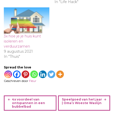
In "Life Hack"
3x hoe je je huis kunt
isoleren en
verduurzamen
9 augustus 2021
In "Thuis"
Spread the love
Geschreven door
Fleur
B
4x voordeel van
Speelgoed van het jaar
e
ontspannen in een
| Oma’s Woeste Waslijn
bubbelbad
r