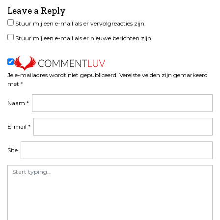
i
Leave a Reply
c
h
Stuur mij een e-mail als er vervolgreacties zijn.
t
Stuur mij een e-mail als er nieuwe berichten zijn.
n
a
v
i
Je e-mailadres wordt niet gepubliceerd.
Vereiste velden zijn gemarkeerd
met
*
g
a
Naam
*
t
i
E-mail
*
e
Site