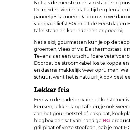
Net als de meeste mensen staat er bij on
De meiden vinden dat altijd erg leuk om te
pannetjes kunnen. Daarom zijn we dan oo
van maar liefst 90cm uit de Feestdagen B
tafel staan en kan iedereen er goed bij.
Net als bij gourmetten kun je op de tepp
groenten, vlees of vis. De thermostaat is 
Tevens is er een uitschuifbare vetafvoerb
Doordat de stroomkabel los te koppelen
en daarna makkelijk weer opruimen. Wel 
schuur, want het is natuurlijk ook best e
Lekker fris
Een van de nadelen van het kerstdiner is
keuken, lekker lang tafelen, je ook we
aan het gourmetstel of bakplaat, kookpl
blogbox een set van handige
HG
product
grillplaat of vieze stoofpan, heb je met 