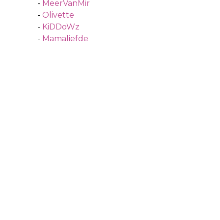
-
MeerVanMir
-
Olivette
-
KiDDoWz
-
Mamaliefde