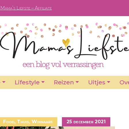
Mama’s Liefste – Affiliate
e
Lifestyle
Reizen
Uitjes
Ove
Food
,
Thuis
,
Winnaars
25 december 2021