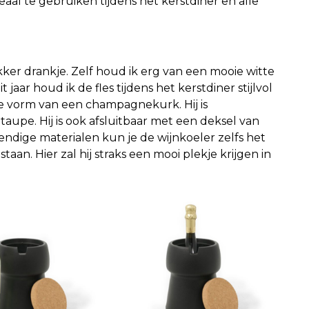
eaal te gebruiken tijdens het kerstdiner en alle
ekker drankje. Zelf houd ik erg van een mooie witte
t jaar houd ik de fles tijdens het kerstdiner stijlvol
 de vorm van een champagnekurk. Hij is
 taupe. Hij is ook afsluitbaar met een deksel van
ndige materialen kun je de wijnkoeler zelfs het
staan. Hier zal hij straks een mooi plekje krijgen in