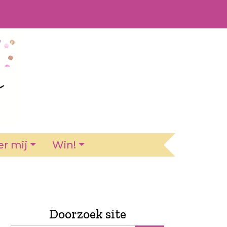
r mij
Win!
Doorzoek site