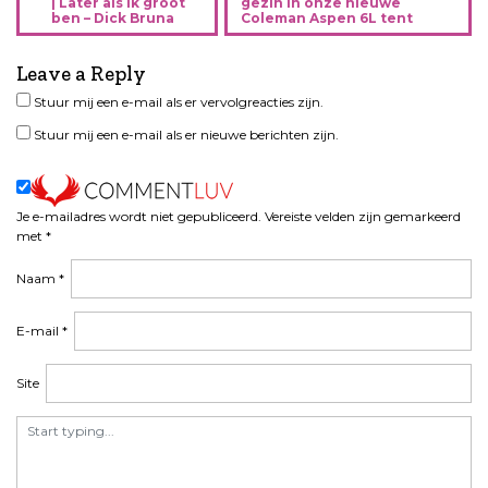
e
| Later als ik groot
gezin in onze nieuwe
ben – Dick Bruna
Coleman Aspen 6L tent
r
i
Leave a Reply
c
h
Stuur mij een e-mail als er vervolgreacties zijn.
t
Stuur mij een e-mail als er nieuwe berichten zijn.
n
a
v
i
Je e-mailadres wordt niet gepubliceerd.
Vereiste velden zijn gemarkeerd
met
*
g
a
Naam
*
t
i
E-mail
*
e
Site