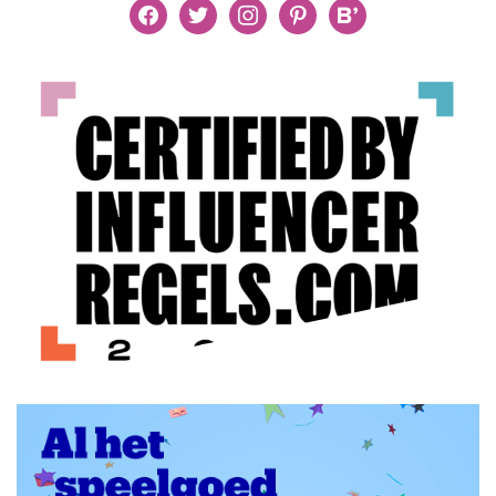
facebook
twitter
instagram
pinterest
bloglovin