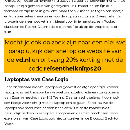
Knirps, een ideale samenwerking dus van 2 toonaangevende merken. De
paraplu’s zijn gemaakt van gerecycled PET-materiaal en fijn qua
formaat en zijn licht in gewicht. Maar toch kunnen ze tegen een stootje
en kun je er zeker mee gezien worden op straat. Er zijn 3 verschillende
uitvoeringen; een pocketmini; ideaal voor in je handtas, een Pocket
classic en de Pocket Duomatic, die je met 1 druk op de knop opent of
sluit.
Mocht je ook op zoek zijn naar een nieuwe
paraplu, kijk dan snel op de website van
de
vd.nl
en ontvang 20% korting met de
code
reisenthelknirps20
Laptoptas van Case Logic
Echt onmisbaar is onze laptop wel geweest de afgelopen tijd. Zonder
laptop was het thuiswerken vrijwel onmogelijk. Iedereen ging opeens
van Zoom-meeting naar MS Teams. Daarom echt belangrijk om ook
een beetje voorzichtig met de laptop om te gaan. Zeker nu we de
laptops ook meer mee nemen naar werk. De beste manier is dit
natuurlijk te doen in een goed laptoptas en daarom mocht een mooi
exemplaar van Case Logic ook niet ontbreken in de Blogbox Back to
Work.