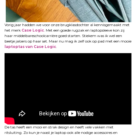
Vorig jaar hadden we voor onze brugklasdochter al kennisgemaakt met
het merk
Case Logic
. Met een goede rugzak en laptopsleeve kon zij
haar middelbareschoolcarrière goed starten. Stiekem was ik wel een
beetje jaloers op haar set. Maar nu mag ik zelf ook op pad met een mooie
laptoptas van Case Logic
.
De tas heeft een mooi en strak design en heeft vele vakken met
ritsluiting. Zo kun je naast je laptop ook alle nodige accessoires en