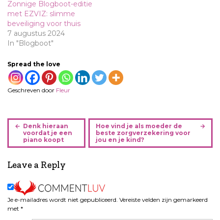
Zonnige Blogboot-editie
met EZVIZ: slimme
beveiliging voor thuis
7 augustus 2024
In "Blogboot"
Spread the love
Geschreven door
Fleur
B
Denk hieraan
Hoe vind je als moeder de
e
voordat je een
beste zorgverzekering voor
piano koopt
jou en je kind?
r
i
Leave a Reply
c
h
t
n
Je e-mailadres wordt niet gepubliceerd.
Vereiste velden zijn gemarkeerd
a
met
*