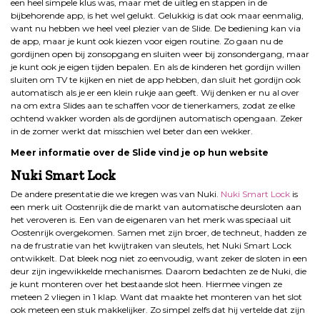
een heel simpele klus was, maar met de uitleg en stappen in de
bijbehorende app, is het wel gelukt. Gelukkig is dat ook maar eenmalig,
want nu hebben we heel veel plezier van de Slide. De bediening kan via
de app, maar je kunt ook kiezen voor eigen routine. Zo gaan nu de
gordijnen open bij zonsopgang en sluiten weer bij zonsondergang, maar
je kunt ook je eigen tijden bepalen. En als de kinderen het gordijn willen
sluiten om TV te kijken en niet de app hebben, dan sluit het gordijn ook
automatisch als je er een klein rukje aan geeft. Wij denken er nu al over
na om extra Slides aan te schaffen voor de tienerkamers, zodat ze elke
ochtend wakker worden als de gordijnen automatisch opengaan. Zeker
in de zomer werkt dat misschien wel beter dan een wekker.
Meer informatie over de Slide vind je op hun website
Nuki Smart Lock
De andere presentatie die we kregen was van Nuki.
Nuki Smart Loc
k
is
een merk uit Oostenrijk die de markt van automatische deursloten aan
het veroveren is. Een van de eigenaren van het merk was speciaal uit
Oostenrijk overgekomen. Samen met zijn broer, de techneut, hadden ze
na de frustratie van het kwijtraken van sleutels, het Nuki Smart Lock
ontwikkelt. Dat bleek nog niet zo eenvoudig, want zeker de sloten in een
deur zijn ingewikkelde mechanismes. Daarom bedachten ze de Nuki, die
je kunt monteren over het bestaande slot heen. Hiermee vingen ze
meteen 2 vliegen in 1 klap. Want dat maakte het monteren van het slot
ook meteen een stuk makkelijker. Zo simpel zelfs dat hij vertelde dat zijn