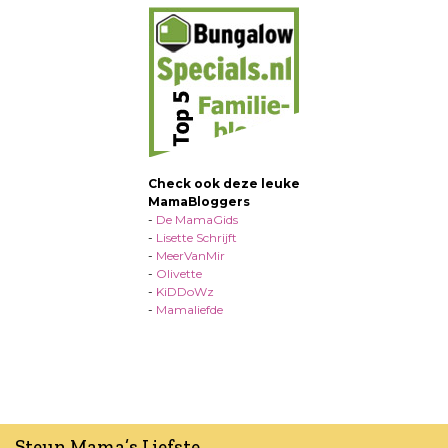
Check ook deze leuke
MamaBloggers
-
De MamaGids
-
Lisette Schrijft
-
MeerVanMir
-
Olivette
-
KiDDoWz
-
Mamaliefde
Steun Mama’s Liefste