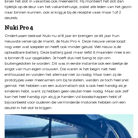
broer het slot in vakanties ook meeneemt. Hij monteert het slot dan
tijdelijk op de deur van het vakantiehuisje, zodat alle leden van het gezin
naar binnen kunnen, ook al krijg je bij de receptie vaak maar 1 of 2
sleutels.
Nuki Pro 4
Ondertussen bestaat Nuki nu al 8 jaar en brengen ze dit jaar hun
nieuwste versie op de markt, de Nuki Pro 4. Deze nieuwe versie loopt
nog weer wat soepeler en heeft ook minder geluid. Wel nieuw is de
oplaadbare batterij. Deze batterij gaat maar liefst 6 maanden mee is en
is binnen 8 uur opgeladen. Je hoeft dus niet bang te zijn om
buitengesloten te worden. Dit was in eerste instantie ook een beetje de
angst van hun eigen vrouwen. Die waren ik het begin niet heel
enthousiast en vonden het allemaal niet zo nodig. Maar toen zij de
prototypes weer meenamen om bij te stellen, werden ze toch heel snel
gemist. Het hebben van een automatisch slot is ook heel handig als je
kinderen hebt, want zij hebben geen sleutel meer nodig. Maar ook zelf
kan het heel handig zijn als jij je handen vol boodschappen hebt of
bijvoorbeeld voor ouderen die verminderde motoriek hebben om een
sleutel in het slot te krijgen.