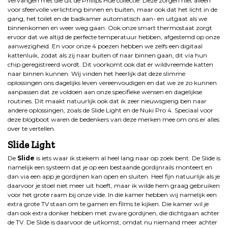
vervangen met die uit de Philips Hue collectie. Deze zorgen niet alleen
voor sfeervolle verlichting binnen en buiten, maar ook dat het licht in de
gang, het toilet en de badkamer automatisch aan- en uitgaat als we
binnenkomen en weer weg gaan. Ook onze smart thermostaat zorgt
ervoor dat we altijd de perfecte temperatuur hebben, afgestemd op onze
aanwezigheid. En voor onze 4 poezen hebben we zelfs een digitaal
kattenluik, zodat als zij naar buiten of naar binnen gaan, dit via hun
chip geregistreerd wordt. Dit voorkomt ook dat er wildvreemde katten
naar binnen kunnen. Wij vinden het heerlijk dat deze slimme
oplossingen ons dagelijks leven vereenvoudigen en dat we ze zo kunnen
aanpassen dat ze voldoen aan onze specifieke wensen en dagelijkse
routines. Dit maakt natuurlijk ook dat ik zeer nieuwsgierig ben naar
andere oplossingen, zoals de Slide Light en de Nuki Pro 4. Speciaal voor
deze blogboot waren de bedenkers van deze merken mee om ons er alles
over te vertellen.
Slide Light
De
Slide
is iets waar ik stiekem al heel lang naar op zoek bent. De Slide is
namelijk een systeem dat je op een bestaande gordijnrails monteert en
dan via een app je gordijnen kan open en sluiten. Heel fijn natuurlijk als je
daarvoor je stoel niet meer uit hoeft, maar ik wilde hem graag gebruiken
voor het grote raam bij onze vide. In die kamer hebben wij namelijk een
extra grote TV staan om te gamen en films te kijken. Die kamer wil je
dan ook extra donker hebben met zware gordijnen, die dichtgaan achter
de TV. De Slide is daarvoor de uitkomst, omdat nu niemand meer achter