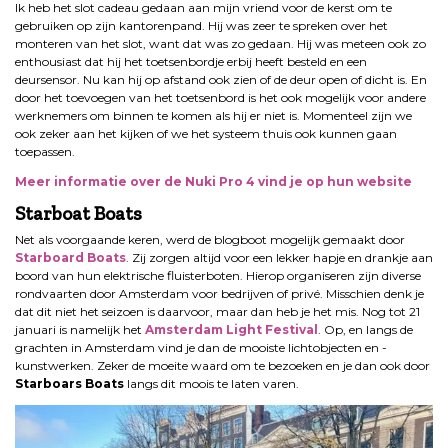
Ik heb het slot cadeau gedaan aan mijn vriend voor de kerst om te
gebruiken op zijn kantorenpand. Hij was zeer te spreken over het
monteren van het slot, want dat was zo gedaan. Hij was meteen ook zo
enthousiast dat hij het toetsenbordje erbij heeft besteld en een
deursensor. Nu kan hij op afstand ook zien of de deur open of dicht is. En
door het toevoegen van het toetsenbord is het ook mogelijk voor andere
werknemers om binnen te komen als hij er niet is. Momenteel zijn we
ook zeker aan het kijken of we het systeem thuis ook kunnen gaan
toepassen.
Meer informatie over de Nuki Pro 4 vind je op hun website
Starboat Boats
Net als voorgaande keren, werd de blogboot mogelijk gemaakt door
Starboard
Boats
. Zij zorgen altijd voor een lekker hapje en drankje aan
boord van hun elektrische fluisterboten. Hierop organiseren zijn diverse
rondvaarten door Amsterdam voor bedrijven of privé. Misschien denk je
dat dit niet het seizoen is daarvoor, maar dan heb je het mis. Nog tot 21
januari is namelijk het
Amsterdam Light Festival
. Op, en langs de
grachten in Amsterdam vind je dan de mooiste lichtobjecten en -
kunstwerken. Zeker de moeite waard om te bezoeken en je dan ook door
Starboars Boats
langs dit moois te laten varen.