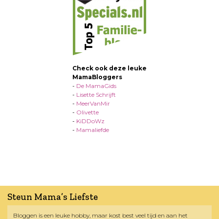
Check ook deze leuke
MamaBloggers
-
De MamaGids
-
Lisette Schrijft
-
MeerVanMir
-
Olivette
-
KiDDoWz
-
Mamaliefde
Steun Mama’s Liefste
Bloggen is een leuke hobby, maar kost best veel tijd en aan het