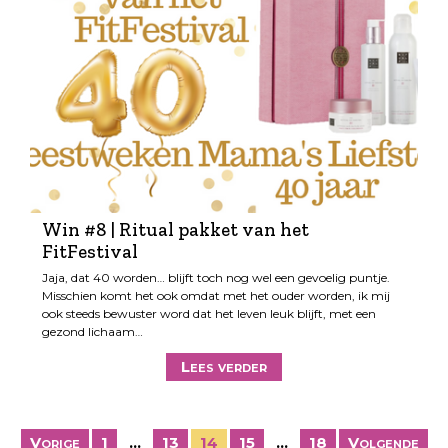
Win #8 | Ritual pakket van het
FitFestival
Jaja, dat 40 worden… blijft toch nog wel een gevoelig puntje.
Misschien komt het ook omdat met het ouder worden, ik mij
ook steeds bewuster word dat het leven leuk blijft, met een
gezond lichaam…
Lees verder
B
Vorige
1
…
13
14
15
…
18
Volgende