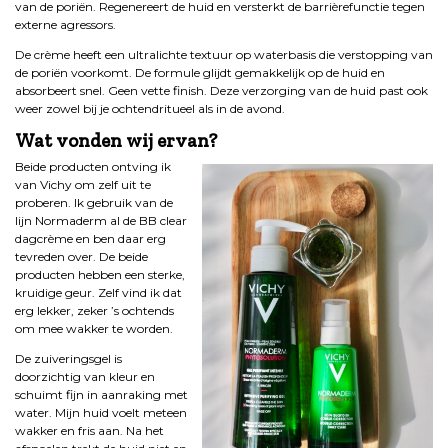
van de poriën. Regenereert de huid en versterkt de barrièrefunctie tegen
externe agressors.
De crème heeft een ultralichte textuur op waterbasis die verstopping van
de poriën voorkomt. De formule glijdt gemakkelijk op de huid en
absorbeert snel. Geen vette finish. Deze verzorging van de huid past ook
weer zowel bij je ochtendritueel als in de avond.
Wat vonden wij ervan?
Beide producten ontving ik
van Vichy om zelf uit te
proberen. Ik gebruik van de
lijn Normaderm al de BB clear
dagcrème en ben daar erg
tevreden over. De beide
producten hebben een sterke,
kruidige geur. Zelf vind ik dat
erg lekker, zeker ’s ochtends
om mee wakker te worden.
De zuiveringsgel is
doorzichtig van kleur en
schuimt fijn in aanraking met
water. Mijn huid voelt meteen
wakker en fris aan. Na het