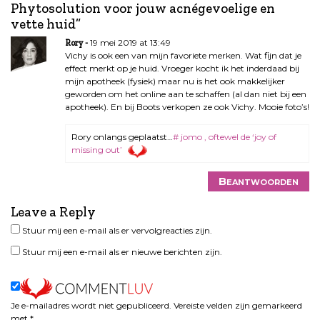
t
Phytosolution voor jouw acnégevoelige en
n
vette huid
”
a
19 mei 2019 at 13:49
Rory
v
Vichy is ook een van mijn favoriete merken. Wat fijn dat je
i
effect merkt op je huid. Vroeger kocht ik het inderdaad bij
mijn apotheek (fysiek) maar nu is het ook makkelijker
g
geworden om het online aan te schaffen (al dan niet bij een
a
apotheek). En bij Boots verkopen ze ook Vichy. Mooie foto’s!
t
i
Rory onlangs geplaatst…
# jomo , oftewel de ‘joy of
e
missing out’
Beantwoorden
Leave a Reply
Stuur mij een e-mail als er vervolgreacties zijn.
Stuur mij een e-mail als er nieuwe berichten zijn.
Je e-mailadres wordt niet gepubliceerd.
Vereiste velden zijn gemarkeerd
met
*