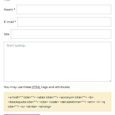
Naam
*
E-mail
*
Site
You may use these
HTML
tags and attributes:
<a href="" title=""> <abbr title=""> <acronym title=""> <b>
<blockquote cite=""> <cite> <code> <del datetime=""> <em> <i> <q
cite=""> <s> <strike> <strong>