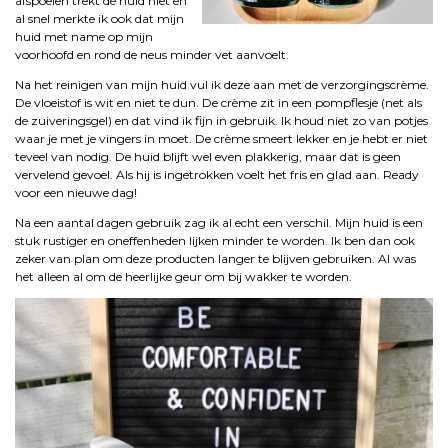
afspoelen trekt de huid niet en
al snel merkte ik ook dat mijn
huid met name op mijn
voorhoofd en rond de neus minder vet aanvoelt.
Na het reinigen van mijn huid vul ik deze aan met de verzorgingscrème.
De vloeistof is wit en niet te dun. De crème zit in een pompflesje (net als
de zuiveringsgel) en dat vind ik fijn in gebruik. Ik houd niet zo van potjes
waar je met je vingers in moet. De crème smeert lekker en je hebt er niet
teveel van nodig. De huid blijft wel even plakkerig, maar dat is geen
vervelend gevoel. Als hij is ingetrokken voelt het fris en glad aan. Ready
voor een nieuwe dag!
Na een aantal dagen gebruik zag ik al echt een verschil. Mijn huid is een
stuk rustiger en oneffenheden lijken minder te worden. Ik ben dan ook
zeker van plan om deze producten langer te blijven gebruiken. Al was
het alleen al om de heerlijke geur om bij wakker te worden.