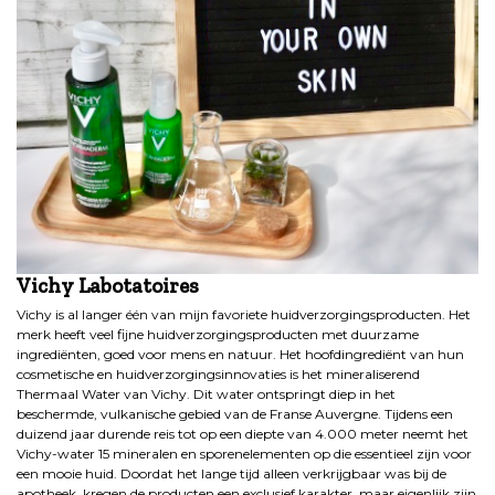
Vichy Labotatoires
Vichy is al langer één van mijn favoriete huidverzorgingsproducten. Het
merk heeft veel fijne huidverzorgingsproducten met duurzame
ingrediënten, goed voor mens en natuur. Het hoofdingrediënt van hun
cosmetische en huidverzorgingsinnovaties is het mineraliserend
Thermaal Water van Vichy. Dit water ontspringt diep in het
beschermde, vulkanische gebied van de Franse Auvergne. Tijdens een
duizend jaar durende reis tot op een diepte van 4.000 meter neemt het
Vichy-water 15 mineralen en sporenelementen op die essentieel zijn voor
een mooie huid. Doordat het lange tijd alleen verkrijgbaar was bij de
apotheek, kregen de producten een exclusief karakter, maar eigenlijk zijn