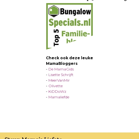
Check ook deze leuke
MamaBloggers
-
De MamaGids
-
Lisette Schrijft
-
MeerVanMir
-
Olivette
-
KiDDoWz
-
Mamaliefde