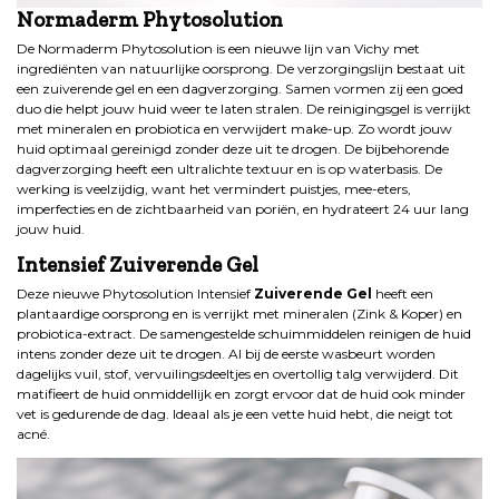
Normaderm Phytosolution
De Normaderm Phytosolution is een nieuwe lijn van Vichy met
ingrediënten van natuurlijke oorsprong. De verzorgingslijn bestaat uit
een zuiverende gel en een dagverzorging. Samen vormen zij een goed
duo die helpt jouw huid weer te laten stralen. De reinigingsgel is verrijkt
met mineralen en probiotica en verwijdert make-up. Zo wordt jouw
huid optimaal gereinigd zonder deze uit te drogen. De bijbehorende
dagverzorging heeft een ultralichte textuur en is op waterbasis. De
werking is veelzijdig, want het vermindert puistjes, mee-eters,
imperfecties en de zichtbaarheid van poriën, en hydrateert 24 uur lang
jouw huid.
Intensief Zuiverende Gel
Deze nieuwe Phytosolution Intensief
Zuiverende Gel
heeft een
plantaardige oorsprong en is verrijkt met mineralen (Zink & Koper) en
probiotica-extract. De samengestelde schuimmiddelen reinigen de huid
intens zonder deze uit te drogen. Al bij de eerste wasbeurt worden
dagelijks vuil, stof, vervuilingsdeeltjes en overtollig talg verwijderd. Dit
matifieert de huid onmiddellijk en zorgt ervoor dat de huid ook minder
vet is gedurende de dag. Ideaal als je een vette huid hebt, die neigt tot
acné.