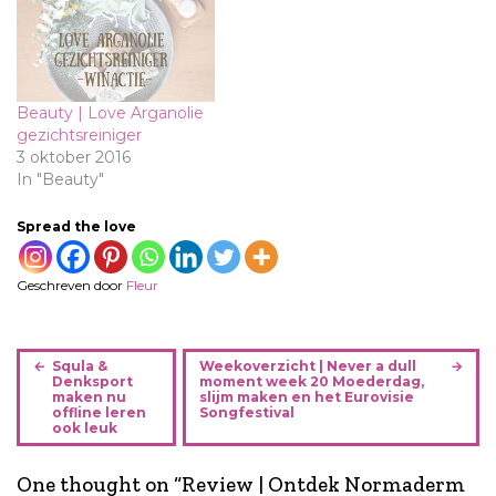
Beauty | Love Arganolie
gezichtsreiniger
3 oktober 2016
In "Beauty"
Spread the love
Geschreven door
Fleur
B
Squla &
Weekoverzicht | Never a dull
e
Denksport
moment week 20 Moederdag,
maken nu
slijm maken en het Eurovisie
r
offline leren
Songfestival
i
ook leuk
c
h
One thought on “
Review | Ontdek Normaderm