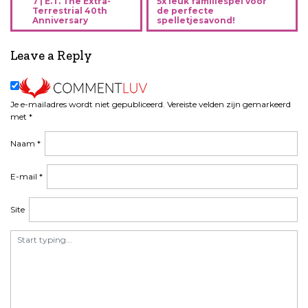
e
7 | E.T. The Extra-
5x leuk familiespel voor
Terrestrial 40th
de perfecte
r
Anniversary
spelletjesavond!
i
c
Leave a Reply
h
t
n
Je e-mailadres wordt niet gepubliceerd.
Vereiste velden zijn gemarkeerd
a
met
*
v
i
Naam
*
g
a
E-mail
*
t
i
Site
e