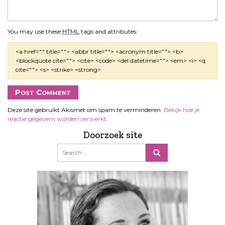
You may use these
HTML
tags and attributes:
<a href="" title=""> <abbr title=""> <acronym title=""> <b>
<blockquote cite=""> <cite> <code> <del datetime=""> <em> <i> <q
cite=""> <s> <strike> <strong>
Deze site gebruikt Akismet om spam te verminderen.
Bekijk hoe je
reactie gegevens worden verwerkt
.
Doorzoek site