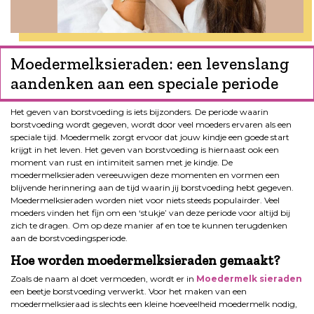
Moedermelksieraden: een levenslang
aandenken aan een speciale periode
Het geven van borstvoeding is iets bijzonders. De periode waarin
borstvoeding wordt gegeven, wordt door veel moeders ervaren als een
speciale tijd. Moedermelk zorgt ervoor dat jouw kindje een goede start
krijgt in het leven. Het geven van borstvoeding is hiernaast ook een
moment van rust en intimiteit samen met je kindje. De
moedermelksieraden vereeuwigen deze momenten en vormen een
blijvende herinnering aan de tijd waarin jij borstvoeding hebt gegeven.
Moedermelksieraden worden niet voor niets steeds populairder. Veel
moeders vinden het fijn om een ‘stukje’ van deze periode voor altijd bij
zich te dragen. Om op deze manier af en toe te kunnen terugdenken
aan de borstvoedingsperiode.
Hoe worden moedermelksieraden gemaakt?
Zoals de naam al doet vermoeden, wordt er in
Moedermelk sieraden
een beetje borstvoeding verwerkt. Voor het maken van een
moedermelksieraad is slechts een kleine hoeveelheid moedermelk nodig,