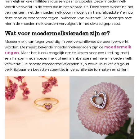
namelijk enkele milliliters (dus een paar druppels). Deze moedermelk
wordt verwerkt in de steen die in het sieraad zit. Deze steen wordt na het
vermengen met de moedermelk door middel van hars ‘afgesloten’ en op
deze manier beschermd tegen invloeden van buitenaf. De steentjes met
hierin de moedermelk worden vervolgens in het sieraad geplaatst.
Wat voor moedermelksieraden zijn er?
Moedermelk kan tegenwoordig in veel verschillende sieraden verwerkt
worden. De meest bekende moedermelksieraden zijn de
moedermelk
ringen
. Maar het is ook mogelijk om te kiezen voor een (ketting met)
een hanger met moedermelk of een armbandje met hierin moedermelk
verwerkt. De meeste moedermelksieraden zijn zowel in zilver als goud
verkrijgbaar en bevatten steentjes in verschillende formaten en stijlen.