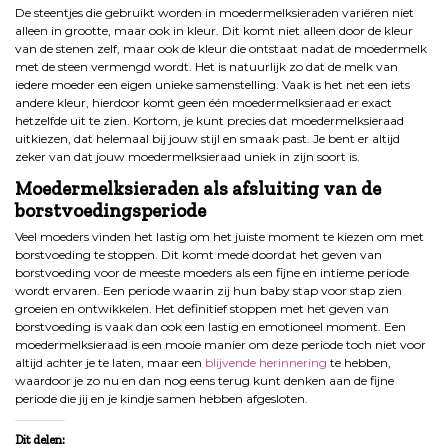
De steentjes die gebruikt worden in moedermelksieraden variëren niet
alleen in grootte, maar ook in kleur. Dit komt niet alleen door de kleur
van de stenen zelf, maar ook de kleur die ontstaat nadat de moedermelk
met de steen vermengd wordt. Het is natuurlijk zo dat de melk van
iedere moeder een eigen unieke samenstelling. Vaak is het net een iets
andere kleur, hierdoor komt geen één moedermelksieraad er exact
hetzelfde uit te zien. Kortom, je kunt precies dat moedermelksieraad
uitkiezen, dat helemaal bij jouw stijl en smaak past. Je bent er altijd
zeker van dat jouw moedermelksieraad uniek in zijn soort is.
Moedermelksieraden als afsluiting van de
borstvoedingsperiode
Veel moeders vinden het lastig om het juiste moment te kiezen om met
borstvoeding te stoppen. Dit komt mede doordat het geven van
borstvoeding voor de meeste moeders als een fijne en intieme periode
wordt ervaren. Een periode waarin zij hun baby stap voor stap zien
groeien en ontwikkelen. Het definitief stoppen met het geven van
borstvoeding is vaak dan ook een lastig en emotioneel moment. Een
moedermelksieraad is een mooie manier om deze periode toch niet voor
altijd achter je te laten, maar een
blijvende herinnering
te hebben,
waardoor je zo nu en dan nog eens terug kunt denken aan de fijne
periode die jij en je kindje samen hebben afgesloten.
Dit delen: