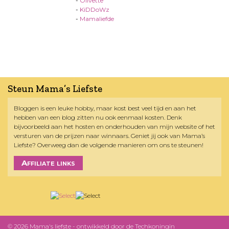
-
Olivette
-
KiDDoWz
-
Mamaliefde
Steun Mama’s Liefste
Bloggen is een leuke hobby, maar kost best veel tijd en aan het
hebben van een blog zitten nu ook eenmaal kosten. Denk
bijvoorbeeld aan het hosten en onderhouden van mijn website of het
versturen van de prijzen naar winnaars. Geniet jij ook van Mama’s
Liefste? Overweeg dan de volgende manieren om ons te steunen!
Affiliate links
© 2026 Mama's liefste - ontwikkeld door
de Techkoningin