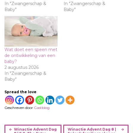
In "Zwangerschap &
In "Zwangerschap &
Baby"
Baby"
Wat doet een speen met
de ontwikkeling van een
baby?
2 augustus 2026
In "Zwangerschap &
Baby"
Spread the love
Geschreven door
Gastblog
B
Winactie Advent Dag
Winactie Advent Dag 8 |