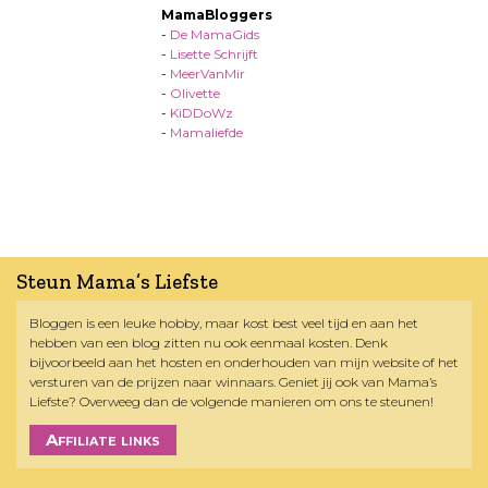
MamaBloggers
-
De MamaGids
-
Lisette Schrijft
-
MeerVanMir
-
Olivette
-
KiDDoWz
-
Mamaliefde
Steun Mama’s Liefste
Bloggen is een leuke hobby, maar kost best veel tijd en aan het
hebben van een blog zitten nu ook eenmaal kosten. Denk
bijvoorbeeld aan het hosten en onderhouden van mijn website of het
versturen van de prijzen naar winnaars. Geniet jij ook van Mama’s
Liefste? Overweeg dan de volgende manieren om ons te steunen!
Affiliate links