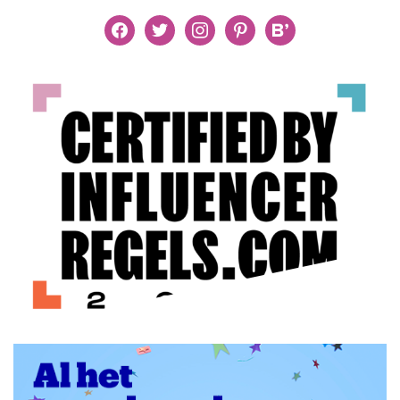
facebook
twitter
instagram
pinterest
bloglovin