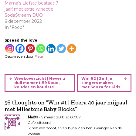
Mama’s Liefste bestaat 7
jaar! met extra winactie
SodaStream DUO
6 december 2022
In "Food"
Spread the love
Geschreven door
Fleur
B
Weekoverzicht | Never a
Win #2 | Zelf je
e
dull moment #9 Koud,
slingers maken
kouder en koudste
met Souza for Kids
r
i
56 thoughts on “
Win #1 | Hoera 40 jaar mijpaal
c
met Milestone Baby Blocks
”
h
t
5 maart 2018 at 07:07
Marita
n
Gefeliciteeerd!
Ik heb een zoontja van bijna 2 en ben zwanger van de
a
tweede