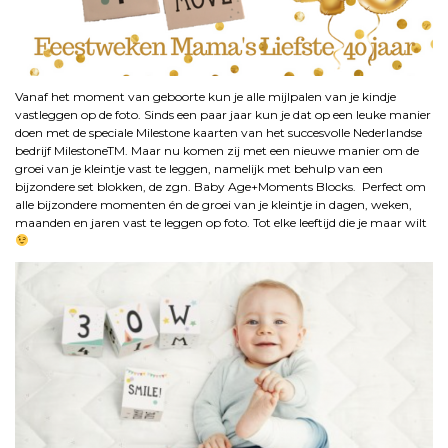
Vanaf het moment van geboorte kun je alle mijlpalen van je kindje
vastleggen op de foto. Sinds een paar jaar kun je dat op een leuke manier
doen met de speciale Milestone kaarten van h
et succesvolle Nederlandse
bedrijf MilestoneTM. Maar nu komen zij met een nieuwe manier om de
groei van je kleintje vast te leggen, namelijk met behulp van een
bijzondere set blokken, de zgn. Baby Age+Moments Blocks. Perfect om
alle bijzondere momenten én de groei van je kleintje in dagen, weken,
maanden en jaren vast te leggen op foto.
Tot
elke leeftijd die je maar wilt