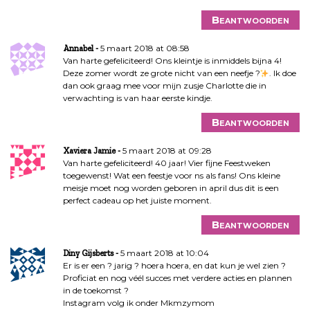
Beantwoorden
5 maart 2018 at 08:58
Annabel
Van harte gefeliciteerd! Ons kleintje is inmiddels bijna 4!
Deze zomer wordt ze grote nicht van een neefje ?
. Ik doe
dan ook graag mee voor mijn zusje Charlotte die in
verwachting is van haar eerste kindje.
Beantwoorden
5 maart 2018 at 09:28
Xaviera Jamie
Van harte gefeliciteerd! 40 jaar! Vier fijne Feestweken
toegewenst! Wat een feestje voor ns als fans! Ons kleine
meisje moet nog worden geboren in april dus dit is een
perfect cadeau op het juiste moment.
Beantwoorden
5 maart 2018 at 10:04
Diny Gijsberts
Er is er een ? jarig ? hoera hoera, en dat kun je wel zien ?
Proficiat en nog véél succes met verdere acties en plannen
in de toekomst ?
Instagram volg ik onder Mkmzymom