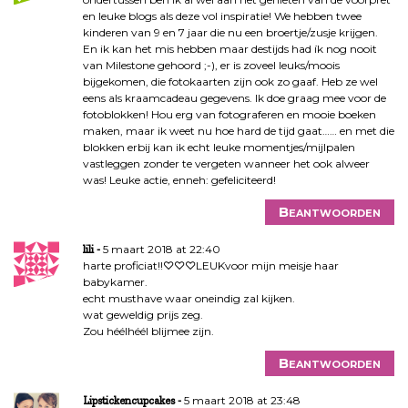
en leuke blogs als deze vol inspiratie! We hebben twee
kinderen van 9 en 7 jaar die nu een broertje/zusje krijgen.
En ik kan het mis hebben maar destijds had ík nog nooit
van Milestone gehoord ;-), er is zoveel leuks/moois
bijgekomen, die fotokaarten zijn ook zo gaaf. Heb ze wel
eens als kraamcadeau gegevens. Ik doe graag mee voor de
fotoblokken! Hou erg van fotograferen en mooie boeken
maken, maar ik weet nu hoe hard de tijd gaat…… en met die
blokken erbij kan ik echt leuke momentjes/mijlpalen
vastleggen zonder te vergeten wanneer het ook alweer
was! Leuke actie, enneh: gefeliciteerd!
Beantwoorden
5 maart 2018 at 22:40
lili
harte proficiat!!♡♡♡LEUKvoor mijn meisje haar
babykamer.
echt musthave waar oneindig zal kijken.
wat geweldig prijs zeg.
Zou héélhéél blijmee zijn.
Beantwoorden
5 maart 2018 at 23:48
Lipstickencupcakes