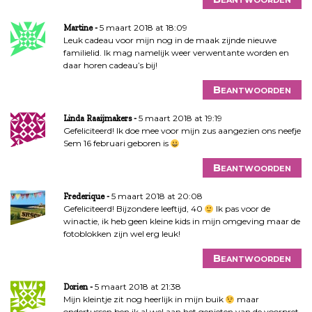
5 maart 2018 at 18:09
Martine
Leuk cadeau voor mijn nog in de maak zijnde nieuwe
familielid. Ik mag namelijk weer verwentante worden en
daar horen cadeau’s bij!
Beantwoorden
5 maart 2018 at 19:19
Linda Raaijmakers
Gefeliciteerd! Ik doe mee voor mijn zus aangezien ons neefje
Sem 16 februari geboren is
Beantwoorden
5 maart 2018 at 20:08
Frederique
Gefeliciteerd! Bijzondere leeftijd, 40
Ik pas voor de
winactie, ik heb geen kleine kids in mijn omgeving maar de
fotoblokken zijn wel erg leuk!
Beantwoorden
5 maart 2018 at 21:38
Dorien
Mijn kleintje zit nog heerlijk in mijn buik
maar
ondertussen ben ik al wel aan het genieten van de voorpret