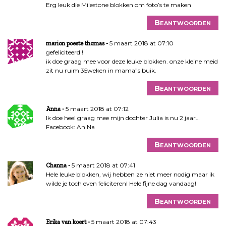
v
Erg leuk die Milestone blokken om foto’s te maken
i
g
Beantwoorden
a
5 maart 2018 at 07:10
t
marion poeste thomas
gefeliciteerd !
i
ik doe graag mee voor deze leuke blokken. onze kleine meid
e
zit nu ruim 35weken in mama”s buik.
Beantwoorden
5 maart 2018 at 07:12
Anna
Ik doe heel graag mee mijn dochter Julia is nu 2 jaar…
Facebook: An Na
Beantwoorden
5 maart 2018 at 07:41
Channa
Hele leuke blokken, wij hebben ze niet meer nodig maar ik
wilde je toch even feliciteren! Hele fijne dag vandaag!
Beantwoorden
5 maart 2018 at 07:43
Erika van koert