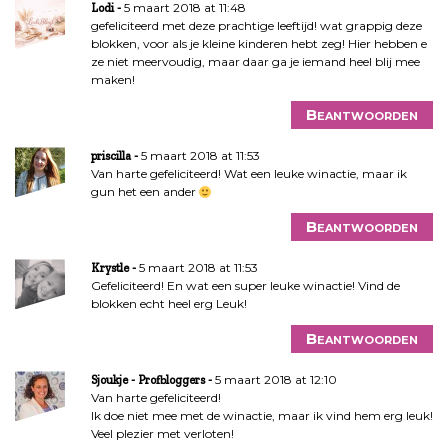
5 maart 2018 at 11:48
Lodi
gefeliciteerd met deze prachtige leeftijd! wat grappig deze
blokken, voor als je kleine kinderen hebt zeg! Hier hebben e
ze niet meervoudig, maar daar ga je iemand heel blij mee
maken!
Beantwoorden
5 maart 2018 at 11:53
priscilla
Van harte gefeliciteerd! Wat een leuke winactie, maar ik
gun het een ander
Beantwoorden
5 maart 2018 at 11:53
Krystle
Gefeliciteerd! En wat een super leuke winactie! Vind de
blokken echt heel erg Leuk!
Beantwoorden
5 maart 2018 at 12:10
Sjoukje - Profbloggers
Van harte gefeliciteerd!
Ik doe niet mee met de winactie, maar ik vind hem erg leuk!
Veel plezier met verloten!