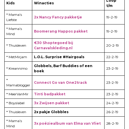
Loop
Kids
Winacties
t/m
* Mama’s
2x Nancy Fancy pakketje
19-2-19
Liefste
* Mama’s
Boomerang Happos pakket
19-2-19
Mind
€30 Shoptegoed bij
* Thuisleven
20-2-19
Carnavalskleding.nl
* MetMirjam
L.O.L. Surprise #Hairgoals
22-2-19
Globbels, Barf Buddies of een
* Kreannimo
23-2-19
boek
*
Connect Go van One2track
23-2-19
Mamablogger
* MeerVanMir
Tinti badpakket
23-2-19
* Boyslabel
3x Zwijsen pakket
24-2-19
* Thuisleven
2x pakje Globbles
26-2-19
* Mama’s
3x poëziealbum van Elma van Vliet
28-2-19
Mind