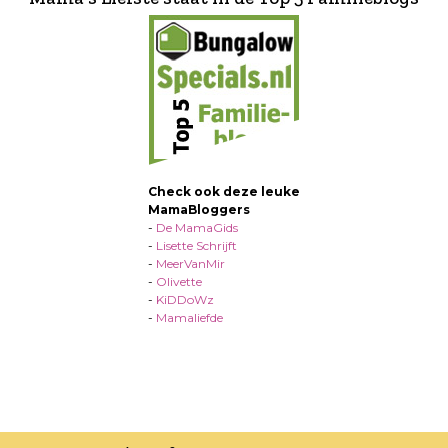
Check ook deze leuke
MamaBloggers
-
De MamaGids
-
Lisette Schrijft
-
MeerVanMir
-
Olivette
-
KiDDoWz
-
Mamaliefde