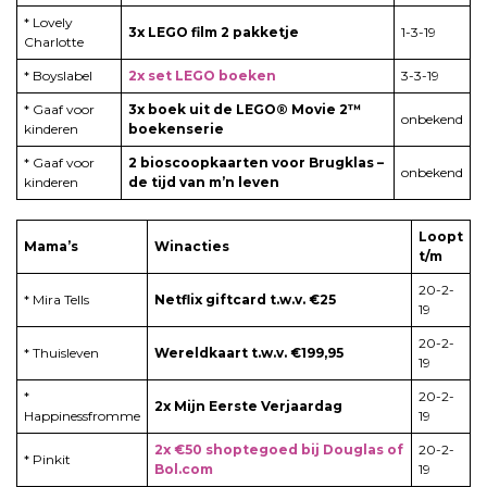
* Lovely
3x LEGO film 2 pakketje
1-3-19
Charlotte
* Boyslabel
2x set LEGO boeken
3-3-19
* Gaaf voor
3x boek uit de LEGO® Movie 2™
onbekend
kinderen
boekenserie
* Gaaf voor
2 bioscoopkaarten voor Brugklas –
onbekend
kinderen
de tijd van m’n leven
Loopt
Mama’s
Winacties
t/m
20-2-
* Mira Tells
Netflix giftcard t.w.v. €25
19
20-2-
* Thuisleven
Wereldkaart t.w.v. €199,95
19
*
20-2-
2x Mijn Eerste Verjaardag
Happinessfromme
19
2x €50 shoptegoed bij Douglas of
20-2-
* Pinkit
Bol.com
19