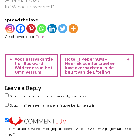
25 februari 2020
In "Winactie overzicht"
Spread the love
Geschreven door
Fleur
B
Voorjaarsvakantie
Hotel ’t Peperhuys –
e
tip | Backyard
Heerlijk comfortabel en
Wilderness in het
luxe overnachten in de
r
Omniversum
buurt van de Efteling
i
c
Leave a Reply
h
Stuur mij een e-mail als er vervolgreacties zijn.
t
n
Stuur mij een e-mail als er nieuwe berichten zijn.
a
v
i
Je e-mailadres wordt niet gepubliceerd.
Vereiste velden zijn gemarkeerd
g
met
*