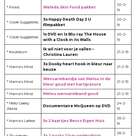
20-2-
* Pinkit
Weleda Skin Food pakket
19
3x Happy Death Day 2 U
20-2-
* Coole Suggesties
filmpakket
19
1x DVD en 1x Blu-ray The House
20-2-
* Coole Suggesties
with a Clock in its Walls
19
Ik wil niet voor je vallen –
* Koukleum
21-2-19
Christina Lauren
3x Dooky heart hook in kleur naar
* Mama’s Mind
21-2-19
keuze
Wensarmbandje van Melou in de
* Mama’s Mind
21-2-19
kleur goud met hartgravure
* Mama’s Mind
Melou wensarmband goud
21-2-19
* Hello Geeky
24-2-
Documentaire McQueen op DVD
World
19
26-2-
* Mama’s Liefste
5x 2 kaartjes Beurs Eigen Huis
19
26-2-
* Thuisleven
3x 2 packs Girav ondershirts