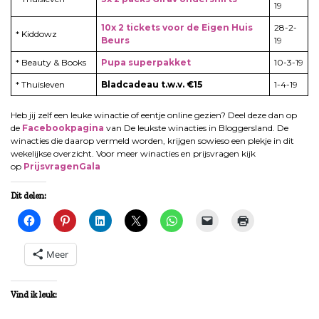
19
10x 2 tickets voor de Eigen Huis
28-2-
* Kiddowz
Beurs
19
* Beauty & Books
Pupa superpakket
10-3-19
* Thuisleven
Bladcadeau t.w.v. €15
1-4-19
Heb jij zelf een leuke winactie of eentje online gezien? Deel deze dan op
de
Facebookpagina
van De leukste winacties in Bloggersland. De
winacties die daarop vermeld worden, krijgen sowieso een plekje in dit
wekelijkse overzicht. Voor meer winacties en prijsvragen kijk
op
PrijsvragenGala
Dit delen:
Meer
Vind ik leuk: