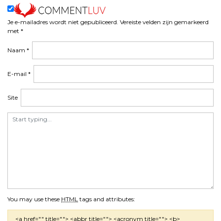
h
t
Je e-mailadres wordt niet gepubliceerd.
Vereiste velden zijn gemarkeerd
n
met
*
a
v
Naam
*
i
g
E-mail
*
a
t
Site
i
e
You may use these
HTML
tags and attributes:
<a href="" title=""> <abbr title=""> <acronym title=""> <b>