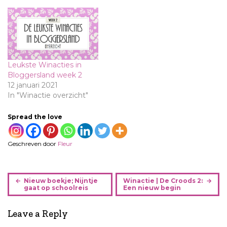
Leukste Winacties in
Bloggersland week 2
12 januari 2021
In "Winactie overzicht"
Spread the love
Geschreven door
Fleur
B
Nieuw boekje; Nijntje
Winactie | De Croods 2:
e
gaat op schoolreis
Een nieuw begin
r
i
Leave a Reply
c