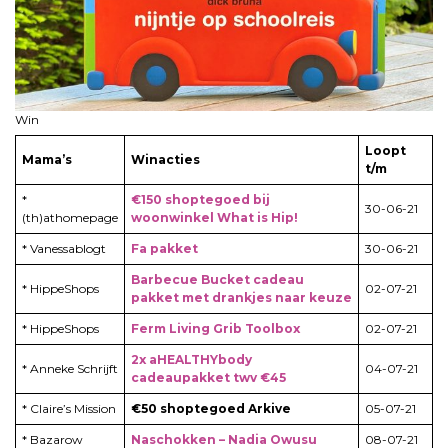
Win
Loopt
Mama’s
Winacties
t/m
*
€150 shoptegoed bij
30-06-21
(th)athomepage
woonwinkel What is Hip!
* Vanessablogt
Fa pakket
30-06-21
Barbecue Bucket cadeau
* HippeShops
02-07-21
pakket met drankjes naar keuze
* HippeShops
Ferm Living Grib Toolbox
02-07-21
2x aHEALTHYbody
* Anneke Schrijft
04-07-21
cadeaupakket twv €45
* Claire’s Mission
€50 shoptegoed Arkive
05-07-21
* Bazarow
Naschokken – Nadia Owusu
08-07-21