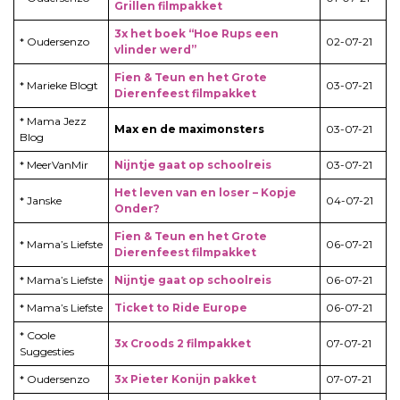
Grillen filmpakket
3x het boek “Hoe Rups een
* Oudersenzo
02-07-21
vlinder werd”
Fien & Teun en het Grote
* Marieke Blogt
03-07-21
Dierenfeest filmpakket
* Mama Jezz
Max en de maximonsters
03-07-21
Blog
* MeerVanMir
Nijntje gaat op schoolreis
03-07-21
Het leven van en loser – Kopje
* Janske
04-07-21
Onder?
Fien & Teun en het Grote
* Mama’s Liefste
06-07-21
Dierenfeest filmpakket
* Mama’s Liefste
Nijntje gaat op schoolreis
06-07-21
* Mama’s Liefste
Ticket to Ride Europe
06-07-21
* Coole
3x Croods 2 filmpakket
07-07-21
Suggesties
* Oudersenzo
3x Pieter Konijn pakket
07-07-21