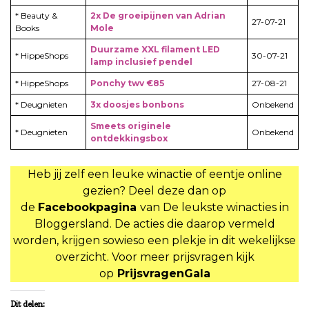
* Beauty &
2x De groeipijnen van Adrian
27-07-21
Books
Mole
Duurzame XXL filament LED
* HippeShops
30-07-21
lamp inclusief pendel
* HippeShops
Ponchy twv €85
27-08-21
* Deugnieten
3x doosjes bonbons
Onbekend
Smeets originele
* Deugnieten
Onbekend
ontdekkingsbox
Heb jij zelf een leuke winactie of eentje online
gezien? Deel deze dan op
de
Facebookpagina
van De leukste winacties in
Bloggersland. De acties die daarop vermeld
worden, krijgen sowieso een plekje in dit wekelijkse
overzicht. Voor meer prijsvragen kijk
op
PrijsvragenGala
Dit delen: