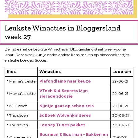
Leukste Winacties in Bloggersland
week 27
De lijstje met de Leukste Winacties in Bloggersland staat weer voor je
klaar. Deze week kun je onder andere kans maken op bioscoopkaartjes
en leuke boekjes. Succes!
Kids
Winacties
Loop t/m
* Mama’s Liefste
Plafondlamp naar keuze
29-06-21
VTech KidiSecrets Mijn
* Mama’s Liefste
29-06-21
sieradendoosje
* KiDDoWz
Nijntje gaat op schoolreis
29-06-21
* Thuisleven
5x Boek Wolvenkinderen
30-06-21
* Thuisleven
Looney Tunes pakket
30-06-21
Buurman & Buurman – Bakken en
* Oudersenzo
01-07-21