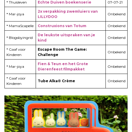
* Thuisleven
Echte Duiven boekenserie
07-07-21
2x verpakking zwemluiers van
* Mar-joya
Onbekend
LILLYDOO
* MamaScapelle
Construxions van Totum
Onbekend
De leukste uitspraken van je
* Blogsbyingrid
Onbekend
kind
* Gaaf voor
Escape Room The Game:
Onbekend
Kinderen
Challenge
Fien & Teun en het Grote
* Mar-joya
Onbekend
Dierenfeest filmpakket
* Gaaf voor
Tube Alka® Crème
Onbekend
Kinderen