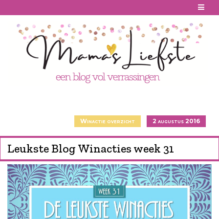
Skip
to
content
Winactie overzicht
2 augustus 2016
Leukste Blog Winacties week 31