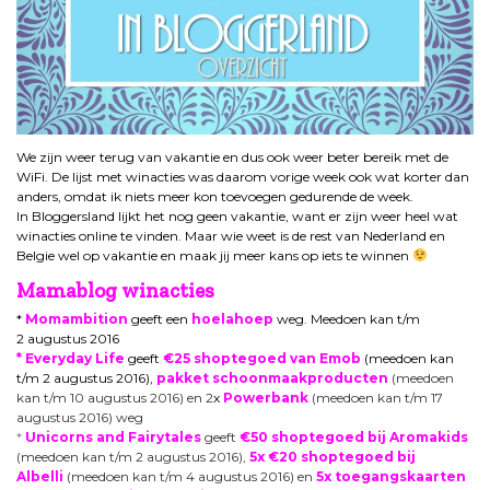
We zijn weer terug van vakantie en dus ook weer beter bereik met de
WiFi. De lijst met winacties was daarom vorige week ook wat korter dan
anders, omdat ik niets meer kon toevoegen gedurende de week.
In Bloggersland lijkt het nog geen vakantie, want er zijn weer heel wat
winacties online te vinden. Maar wie weet is de rest van Nederland en
Belgie wel op vakantie en maak jij meer kans op iets te winnen
Mamablog winacties
*
Momambition
geeft een
hoelahoep
weg. Meedoen kan t/m
2 augustus 2016
* Everyday Life
geeft
€25 shoptegoed van Emob
(meedoen kan
t/m 2 augustus 2016),
pakket schoonmaakproducten
(meedoen
kan t/m 10 augustus 2016) en 2
x
Powerbank
(meedoen kan t/m 17
augustus 2016) weg
*
Unicorns and Fairytales
geeft
€50 shoptegoed bij Aromakids
(meedoen kan t/m 2 augustus 2016),
5x €20 shoptegoed bij
Albelli
(meedoen kan t/m 4 augustus 2016) en
5x toegangskaarten