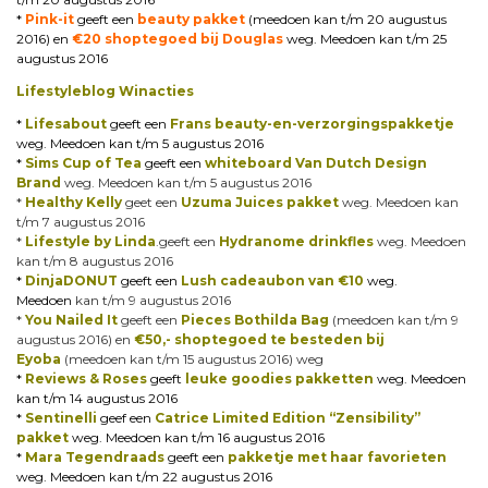
*
Pink-it
geeft een
beauty pakket
(meedoen kan t/m 20 augustus
2016) en
€20 shoptegoed bij Douglas
weg. Meedoen kan t/m 25
augustus 2016
Lifestyleblog Winacties
*
Lifesabout
geeft een
Frans beauty-en-verzorgingspakketje
weg. Meedoen kan t/m 5 augustus 2016
*
Sims Cup of Tea
geeft een
whiteboard Van Dutch Design
Brand
weg. Meedoen kan t/m 5 augustus 2016
*
Healthy Kelly
geet een
Uzuma Juices pakket
weg. Meedoen kan
t/m 7 augustus 2016
*
Lifestyle by Linda
.geeft een
Hydranome drinkfles
weg. Meedoen
kan t/m 8 augustus 2016
*
DinjaDONUT
geeft een
Lush cadeaubon van €10
weg.
Meedoen
kan t/m 9 augustus 2016
*
You Nailed It
geeft een
Pieces Bothilda Bag
(meedoen kan t/m 9
augustus 2016) en
€50,- shoptegoed te besteden bij
Eyoba
(meedoen kan t/m 15 augustus 2016) weg
*
Reviews & Roses
geeft
leuke goodies pakketten
weg. Meedoen
kan t/m 14 augustus 2016
*
Sentinelli
geef een
Catrice Limited Edition “Zensibility”
pakket
weg. Meedoen kan t/m 16 augustus 2016
*
Mara Tegendraads
geeft een
pakketje met haar favorieten
weg. Meedoen kan t/m 22 augustus 2016