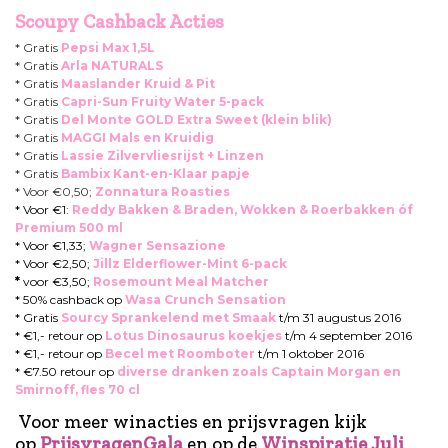
Scoupy Cashback Acties
* Gratis
Pepsi Max 1,5L
* Gratis
Arla NATURALS
* Gratis
Maaslander Kruid & Pit
* Gratis
Capri-Sun Fruity Water 5-pack
* Gratis
Del Monte GOLD Extra Sweet (klein blik)
* Gratis
MAGGI Mals en Kruidig
* Gratis
Lassie Zilvervliesrijst + Linzen
* Gratis
Bambix Kant-en-Klaar papje
* Voor €0,50;
Zonnatura Roasties
* Voor €1:
Reddy Bakken & Braden, Wokken & Roerbakken óf
Premium 500 ml
* Voor €1,33;
Wagner Sensazione
* Voor €2,50;
Jillz Elderflower-Mint 6-pack
*
voor €3,50;
Rosemount Meal Matcher
* 50% cashback op
Wasa Crunch Sensation
* Gratis
Sourcy Sprankelend met Smaak
t/m 31 augustus 2016
* €1,- retour op
Lotus Dinosaurus koekjes
t/m 4 september 2016
* €1,- retour op
Becel met Roomboter
t/m 1 oktober 2016
* €7.50 retour op
diverse dranken zoals Captain Morgan en
Smirnoff, fles 70 cl
Voor meer winacties en prijsvragen kijk
op
PrijsvragenGala
en op de
Winspiratie Juli