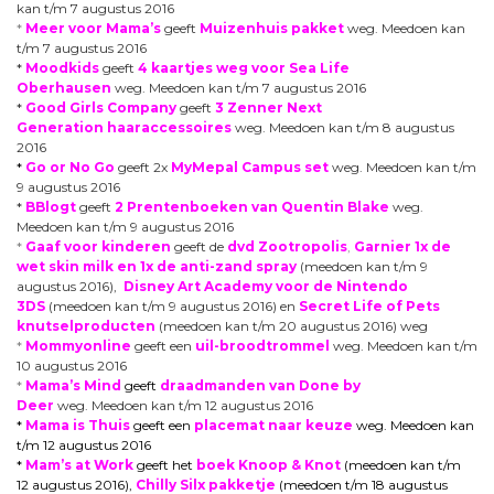
kan t/m 7 augustus 2016
*
Meer voor Mama’s
geeft
Muizenhuis pakket
weg. Meedoen kan
t/m 7 augustus 2016
*
Moodkids
geeft
4 kaartjes weg voor Sea Life
Oberhausen
weg. Meedoen kan t/m 7 augustus 2016
*
Good Girls Company
geeft
3 Zenner Next
Generation haaraccessoires
weg. Meedoen kan t/m 8 augustus
2016
*
Go or No Go
geeft 2x
MyMepal Campus set
weg. Meedoen kan t/m
9 augustus 2016
*
BBlogt
geeft
2 Prentenboeken van Quentin Blake
weg.
Meedoen kan t/m 9 augustus 2016
*
Gaaf voor kinderen
geeft de
dvd Zootropolis
,
Garnier 1x de
wet skin milk en 1x de anti-zand spray
(meedoen kan t/m 9
augustus 2016),
Disney Art Academy voor de Nintendo
3DS
(meedoen kan t/m 9 augustus 2016) en
Secret Life of Pets
knutselproducten
(meedoen kan t/m 20 augustus 2016) weg
*
Mommyonline
geeft een
uil-broodtrommel
weg. Meedoen kan t/m
10 augustus 2016
*
Mama’s Mind
geeft
draadmanden van Done by
Deer
weg. Meedoen kan t/m 12 augustus 2016
*
Mama is Thuis
geeft een
placemat naar keuze
weg. Meedoen kan
t/m 12 augustus 2016
*
Mam’s at Work
geeft het
boek Knoop & Knot
(meedoen kan t/m
12 augustus 2016),
Chilly Silx pakketje
(meedoen t/m 18 augustus