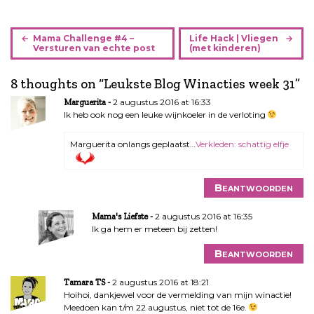
B
Mama Challenge #4 –
Life Hack | Vliegen
e
Versturen van echte post
(met kinderen)
r
i
8 thoughts on “
Leukste Blog Winacties week 31
”
c
2 augustus 2016 at 16:33
Marguerita
h
Ik heb ook nog een leuke wijnkoeler in de verloting
t
n
Marguerita onlangs geplaatst…
Verkleden: schattig elfje
a
v
i
Beantwoorden
g
a
2 augustus 2016 at 16:35
Mama's Liefste
Ik ga hem er meteen bij zetten!
t
i
Beantwoorden
e
2 augustus 2016 at 18:21
Tamara TS
Hoihoi, dankjewel voor de vermelding van mijn winactie!
Meedoen kan t/m 22 augustus, niet tot de 16e.