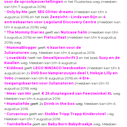
voor de sprookjesvertellingen
in het Fluisterbos weg (meedoen
kan t/m 7 augustus 2016)
*
Only by Me
geeft
SES Glitter dreams
(meedoen kan t/m 4
augustus 2016) en
het boek
Zeezicht – Linda van Rijn
en
4
entreekaarten voor Legoland Discovery Centre
(meedoen kan
t/m 6 augustus 2016) weg
*
The Mommy Diaries
geeft een
Nutcase helm
(meedoen kan t/m
5 augustus 2016) en een
Fietsuitlaat
(meedoen kan t/m 6 augustus
2016) weg
*
MammaBlogger
geeft
4 kaarten voor de
Julianatoren
weg. Meedoen kan t/m 6 augustus 2016
*
Love4kidz
heeft het
Smoeltjesschrift 2
en het boek
Suzy en de
Kwallen
weg. Meedoen kan t/m 6 augustus
*
Kiddowz
geeft
LEGO NINJAGO leesboeken
(meedoen kan t/m 6
augustus) en 2x
DVD box Vampierzusjes deel 1, Heksje Lilly en
Yoko
(meedoen kan t/m 8 augustus 2016) en
4 Ere-
toegangskaarten voor Julianatoren
(
meedoen kan t/m 10
augustus 2016) weg
*
Meer van Mir
geeft
€ 25 shoptegoed van Feestwinkel XL
weg.
Meedoen kan t/m 6 augustus 2016
*
Mamaliefde
geeft 2x
Drink in the box
weg.
Meedoen kan t/m 6
augustus 2016
*
Curvacious
geeft een
Stokke Tripp Trapp Kinderstoel
w
eg.
Meedoen kan t/m 7 augustus 2016
*
Twinkelbella
geeft een
Baby Born Babydraakje
weg. Meedoen