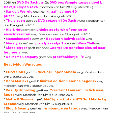
2016) en
DVD De Jacht
en
2x
DVD box Vampierzusjes deel 1,
Heksje Lilly en Yoko
(meedoen kan t/m 20 augustus 2016)
*
Saskia’s Wereld
geeft een
graafmachine 4D
puzzel
weg. Meedoen kan t/m 14 augustus 2016
*
Thuisleven
geeft de
DVD seizoen 1 De Jacht
weg. Meedoen kan
t/m 15 augustus 2016
*
Hip & Hot
geeft een
unieke zeefdruk of een setje
ansichtkaarten
weg. Meedoen kan t/m 27 augustus 2016
*
Mammiemamie
geeft een
BabyBorn Babydraakje
weg
*
Marstyle
geeft een
proefpakketje T’e
en een
WineChill
weg
*
Kidzblogger
geeft het boek
George De geheime sleutel naar
het heelal
weg
*
De Mama Company
geeft een
proefpakketje T’e
weg
Beautyblog Winacties
*
Curvacious
geeft 5x
decubal lippenbalsem
weg. Meedoen kan
t/m 2 augustus 2016
* Door Mariska
geeft 8
limited edition Essence nagellak
weg.
Meedoen kan t/m 7 augustus 2016
*
Beauty Unboxing
geeft een
Yves Saint Laurent lipstick naar
keuze
weg. Meedoen kan t/m 9 augustus 2016
*
Matte & Shimmer
geeft
MAC lipstick of de NYX Soft Matte Lip
Creams
weg. Meedoen kan t/m 14 augustus 2016
*
Blog & Beauty
geeft een
armbandje en tatoos
weg. Meedoen kan
t/m 20 augustus 2016