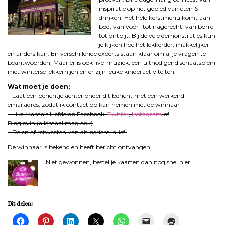
inspiratie op het gebied van eten &
drinken. Het hele kerstmenu komt aan
bod; van voor- tot nagerecht, van borrel
tot ontbijt. Bij de vele demonstraties kun
je kijken hoe het lekkerder, makkelijker
en anders kan. En verschillende experts staan klaar om al je vragen te
beantwoorden. Maar er is ook live-muziek, een uitnodigend schaatsplein
met winterse lekkernijen en er zijn leuke kinderactiviteiten.
Wat moet je doen;
– Laat een berichtje achter onder dit bericht met een werkend
emailadres, zodat ik contact op kan nemen met de winnaar
– Like Mama’s Liefde op Facebook,
Twitter
,
Instagram
of
Bloglovin (allemaal mag ook)
– Delen of retweeten van dit bericht is lief.
De winnaar is bekend en heeft bericht ontvangen!
Niet gewonnen, bestel je kaarten dan nog snel hier
Dit delen: