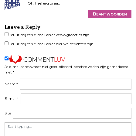
Oh, heel erg graag!
n
a
Beantwoorden
v
i
Leave a Reply
g
Stuur mij een e-mail als er vervolgreacties zijn.
a
Stuur mij een e-mail als er nieuwe berichten zijn.
t
i
e
Je e-mailadres wordt niet gepubliceerd.
Vereiste velden zijn gemarkeerd
met
*
Naam
*
E-mail
*
Site