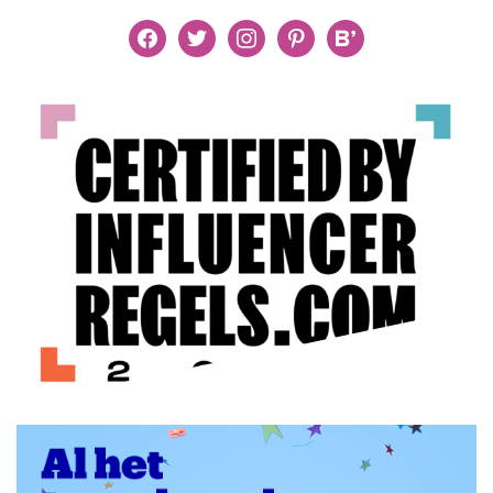
facebook
twitter
instagram
pinterest
bloglovin