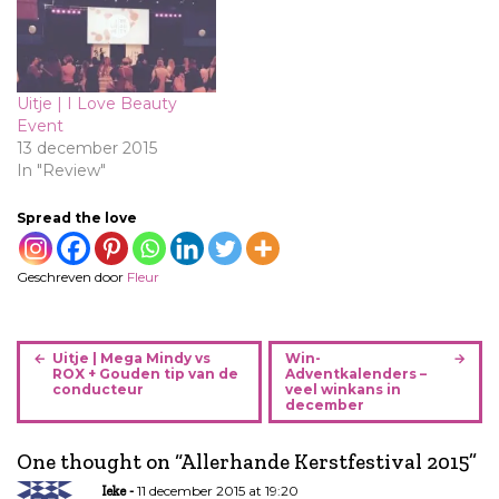
Uitje | I Love Beauty
Event
13 december 2015
In "Review"
Spread the love
Geschreven door
Fleur
B
Uitje | Mega Mindy vs
Win-
e
ROX + Gouden tip van de
Adventkalenders –
conducteur
veel winkans in
r
december
i
c
One thought on “
Allerhande Kerstfestival 2015
”
h
11 december 2015 at 19:20
Ieke
t