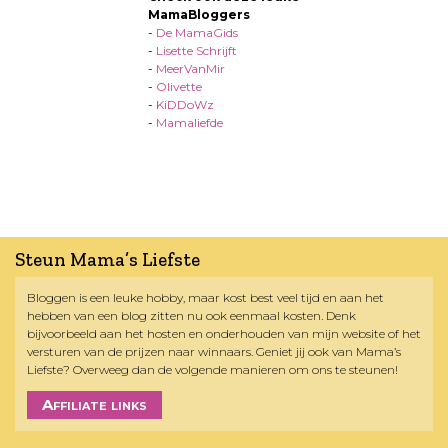
MamaBloggers
-
De MamaGids
-
Lisette Schrijft
-
MeerVanMir
-
Olivette
-
KiDDoWz
-
Mamaliefde
Steun Mama’s Liefste
Bloggen is een leuke hobby, maar kost best veel tijd en aan het
hebben van een blog zitten nu ook eenmaal kosten. Denk
bijvoorbeeld aan het hosten en onderhouden van mijn website of het
versturen van de prijzen naar winnaars. Geniet jij ook van Mama’s
Liefste? Overweeg dan de volgende manieren om ons te steunen!
Affiliate links