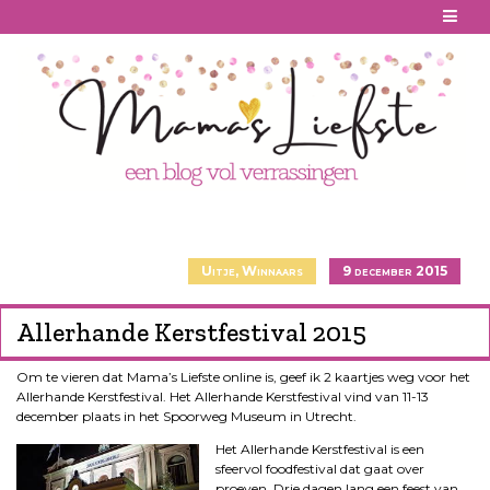
Skip
to
content
Uitje
,
Winnaars
9 december 2015
Allerhande Kerstfestival 2015
Om te vieren dat Mama’s Liefste online is, geef ik 2 kaartjes weg voor het
Allerhande Kerstfestival
. Het Allerhande Kerstfestival vind van 11-13
december plaats in het Spoorweg Museum in Utrecht.
Het Allerhande Kerstfes
tival is een
sfeervol foodfestival dat gaat over
proeven. Drie dagen lang een feest van