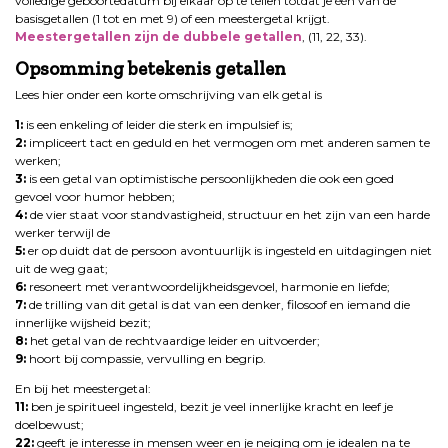
volledige geboortedatum bij elkaar op te tellen totdat je één van de
basisgetallen (1 tot en met 9) of een meestergetal krijgt.
Meestergetallen zijn de dubbele getallen
, (11, 22, 33).
Opsomming betekenis getallen
Lees hier onder een korte omschrijving van elk getal is
1:
is een enkeling of leider die sterk en impulsief is;
2:
impliceert tact en geduld en het vermogen om met anderen samen te
werken;
3:
is een getal van optimistische persoonlijkheden die ook een goed
gevoel voor humor hebben;
4:
de vier staat voor standvastigheid, structuur en het zijn van een harde
werker terwijl de
5:
er op duidt dat de persoon avontuurlijk is ingesteld en uitdagingen niet
uit de weg gaat;
6:
resoneert met verantwoordelijkheidsgevoel, harmonie en liefde;
7:
de trilling van dit getal is dat van een denker, filosoof en iemand die
innerlijke wijsheid bezit;
8:
het getal van de rechtvaardige leider en uitvoerder;
9:
hoort bij compassie, vervulling en begrip.
En bij het meestergetal:
11:
ben je spiritueel ingesteld, bezit je veel innerlijke kracht en leef je
doelbewust;
22:
geeft je interesse in mensen weer en je neiging om je idealen na te