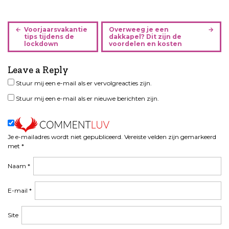
B
Voorjaarsvakantie
Overweeg je een
e
tips tijdens de
dakkapel? Dit zijn de
lockdown
voordelen en kosten
r
i
Leave a Reply
c
h
Stuur mij een e-mail als er vervolgreacties zijn.
t
Stuur mij een e-mail als er nieuwe berichten zijn.
n
a
v
i
Je e-mailadres wordt niet gepubliceerd.
Vereiste velden zijn gemarkeerd
met
*
g
a
Naam
*
t
i
E-mail
*
e
Site