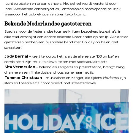
luchtacrobaten en urban dancers. Het geheel wordt versterkt door
indrukwekkende videoprojecties, lichtshows en meeslepende muziek,
waardoor het publiek ogen en oren tekortkomt.
Bekende Nederlandse gaststerren
Speciaal voor de Nederlandse tournee krijgen bezoekers iets extra’s: in
elke stad verschijnt een andere bekende Nederlander op het ijs. Alle drie de
gaststerren hebben een bijzondere band met Holiday on Ice én met
schaatsen:
Jody Bernal
– keert terug op het ijs als de allereerste “DJ on Ice” en
combineert zijn muzikale kwaliteiten met spectaculaire acts.
Sita Vermeulen
– bekend als zangeres en presentatrice, brengt zang,
charme en een flinke dosis enthousiasme naar het ijs.
Tommie Christiaan
– musicalster en zanger, die tijdens
Horizons
zijn
stem en theatrale flair combineert met schaatsmoves.