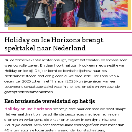
Holiday on Ice Horizons brengt
spektakel naar Nederland
Nu de zomervakantie achter ons ligt, begint het theater- en showseizoen
weer op volle toeren. En daar hoort natuurlijk ook een nieuwe editie van
Holiday on Ice bij. Dit jaar komt de iconische ijsshow naar zes
Nederlandse steden met een gloednieuwe productie: Horizons. Van 4
december 2025 tot en met 11 januari 2026 kun je genieten van een
betoverend schaatsspektakel waarin snelheid, emotie en verrassende
gastoptredens samenkomen.
Een bruisende wereldstad op het ijs
Holiday on Ice Horizons
neemt je mee naar een stad die nooit slaapt.
Het verhaal draait om verschillende personages met ieder hun eigen
dromen en verlangens, die elkaar ontmoeten in een dynamische en
kleurrijke wereld. Verwacht spectaculaire choreografieën met meer dan
40 internationale topartiesten, waaronder kunstschaatsers,