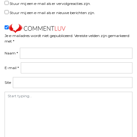
Stuur mij een e-mail als er vervolgreacties zijn.
t
n
Stuur mij een e-mail als er nieuwe berichten zijn.
a
v
i
Je e-mailadres wordt niet gepubliceerd.
Vereiste velden zijn gemarkeerd
g
met
*
a
t
Naam
*
i
e
E-mail
*
Site