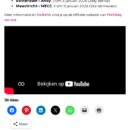
Rotterdam – Ahoy
: 2 t/m 4 januari 2026 (Jody Bernal)
Maastricht – MECC
: 9 t/m 11 januari 2026 (Sita Vermeulen)
Meer informatie en
tickets
vind je op de officiële website van
Holiday
on Ice
.
Dit delen:
Meer