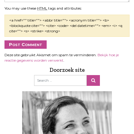
You may use these
HTML
tags and attributes:
<a href="" title=""> <abbr title=""> <acronym title=""> <b>
<blockquote cite=""> <cite> <code> <del datetime=""> <em> <i> <q
cite=""> <s> <strike> <strong>
Deze site gebruikt Akismet om spam te verminderen.
Bekijk hoe je
reactie gegevens worden verwerkt
.
Doorzoek site