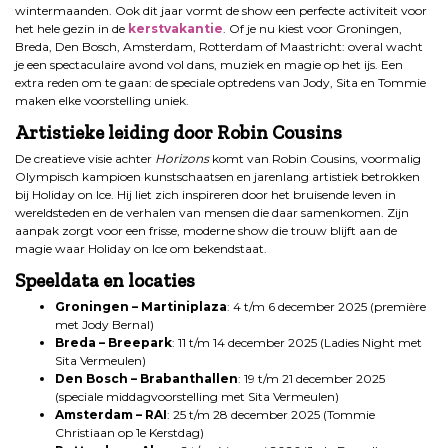
wintermaanden. Ook dit jaar vormt de show een perfecte activiteit voor
het hele gezin in de
kerstvakantie
. Of je nu kiest voor Groningen,
Breda, Den Bosch, Amsterdam, Rotterdam of Maastricht: overal wacht
je een spectaculaire avond vol dans, muziek en magie op het ijs. Een
extra reden om te gaan: de speciale optredens van Jody, Sita en Tommie
maken elke voorstelling uniek.
Artistieke leiding door Robin Cousins
De creatieve visie achter
Horizons
komt van Robin Cousins, voormalig
Olympisch kampioen kunstschaatsen en jarenlang artistiek betrokken
bij Holiday on Ice. Hij liet zich inspireren door het bruisende leven in
wereldsteden en de verhalen van mensen die daar samenkomen. Zijn
aanpak zorgt voor een frisse, moderne show die trouw blijft aan de
magie waar Holiday on Ice om bekendstaat.
Speeldata en locaties
Groningen – Martiniplaza
: 4 t/m 6 december 2025 (première
met Jody Bernal)
Breda – Breepark
: 11 t/m 14 december 2025 (Ladies Night met
Sita Vermeulen)
Den Bosch – Brabanthallen
: 19 t/m 21 december 2025
(speciale middagvoorstelling met Sita Vermeulen)
Amsterdam – RAI
: 25 t/m 28 december 2025 (Tommie
Christiaan op 1e Kerstdag)