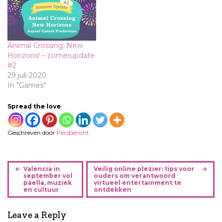
Animal Crossing: New
Horizons! – zomerupdate
#2
29 juli 2020
In "Games"
Spread the love
Geschreven door
Persbericht
B
Valencia in
Veilig online plezier: tips voor
e
september vol
ouders om verantwoord
paella, muziek
virtueel entertainment te
r
en cultuur
ontdekken
i
c
Leave a Reply
h