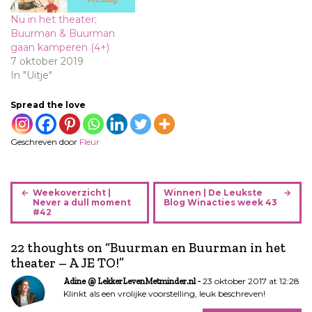
Nu in het theater;
Buurman & Buurman
gaan kamperen (4+)
7 oktober 2019
In "Uitje"
Spread the love
Geschreven door
Fleur
B
Weekoverzicht |
Winnen | De Leukste
e
Never a dull moment
Blog Winacties week 43
#42
r
i
22 thoughts on “
Buurman en Buurman in het
c
theater – A JE TO!
”
h
t
23 oktober 2017 at 12:28
Adine @ LekkerLevenMetminder.nl
n
Klinkt als een vrolijke voorstelling, leuk beschreven!
a