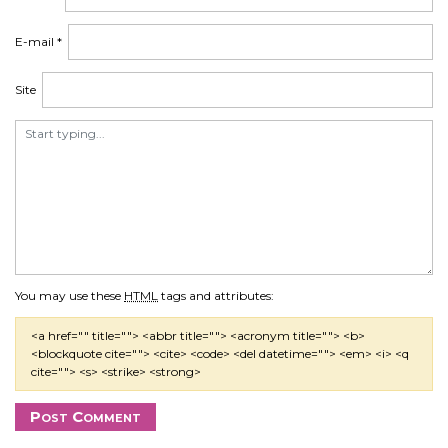
E-mail
*
Site
You may use these
HTML
tags and attributes:
<a href="" title=""> <abbr title=""> <acronym title=""> <b>
<blockquote cite=""> <cite> <code> <del datetime=""> <em> <i> <q
cite=""> <s> <strike> <strong>