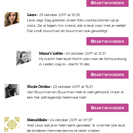
Beantwoorden
v
i
23 oktober 2017 at 12:29
Laura
g
Leuk zeg! Zag gisteren al een foto voorbij komen op je
a
insta. Zei al tegen mn vriend, dat is leuk voor met je neefje!
Die vindt buurman en buurman ook geweldig!
t
i
Beantwoorden
e
23 oktober 2017 at 12:31
Mama's Liefste
Hij is echt heel leuk! Komt ook naar de Schouwburg
in Leiden zag ik – dacht 10 dec
Beantwoorden
23 oktober 2017 at 15:21
Nicole Orriëns
Van Buurman en Buurman heb ik veel gehoord, maar ik
ken het zelf eigenlijk helemaal niet!
Beantwoorden
24 oktober 2017 at 07:37
MamaMinke
Wat Leuk dat je er heen bent geweest. Ik vind het ook leuk
de kinderen hiermee kennis te laten maken.