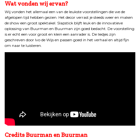
Wat vonden wij ervan?
Wij vonden het allemaal een van de leukste voorstellingen die we de
afgelopen tijd hebben gezien. Het decor verrast je steeds weer en maken
de show een groot spektakel. Slapstick blijft leuk en de innovatieve
oplossing van Buurman en Buurman zijn goed bedacht. De voorstelling
is er echt een voor groot en klein een aanrader is. De liedjes zijn
geschreven door Ivo de Wijs en passen goed in het verhaal en altijd fijn
om naar te luisteren.
Credits Buurman en Buurman