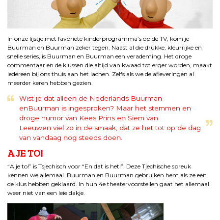
In onze lijstje met favoriete kinderprogramma’s op de TV, kom je
Buurman en Buurman zeker tegen. Naast al die drukke, kleurrijke en
snelle series, is Buurman en Buurman een verademing. Het droge
commentaar en de klussen die altijd van kwaad tot erger worden, maakt
iedereen bij ons thuis aan het lachen. Zelfs als we de afleveringen al
meerder keren hebben gezien.
Wist je dat alleen de Nederlands Buurman
enBuurman is ingesproken? Maar het stemmen en
droge humor van Kees Prins en Siem van
Leeuwen viel zo in de smaak, dat ze het tot op de dag
van vandaag nog steeds doen.
A JE TO!
“A je to!” is Tsjechisch voor “En dat is het!”. Deze Tjechische spreuk
kennen we allemaal. Buurman en Buurman gebruiken hem als ze een
de klus hebben geklaard. In hun 4e theatervoorstellen gaat het allemaal
weer niet van een leie dakje.