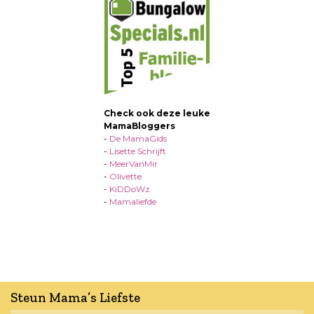
Check ook deze leuke
MamaBloggers
-
De MamaGids
-
Lisette Schrijft
-
MeerVanMir
-
Olivette
-
KiDDoWz
-
Mamaliefde
Steun Mama’s Liefste