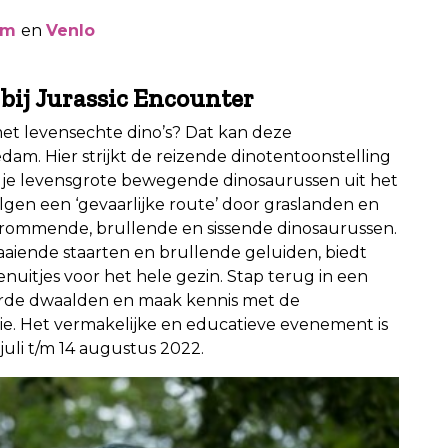
am
en
Venlo
bij Jurassic Encounter
met levensechte dino’s? Dat kan deze
dam. Hier strijkt de reizende dinotentoonstelling
nd je levensgrote bewegende dinosaurussen uit het
volgen een ‘gevaarlijke route’ door graslanden en
grommende, brullende en sissende dinosaurussen.
waaiende staarten en brullende geluiden, biedt
nuitjes voor het hele gezin. Stap terug in een
aarde dwaalden en maak kennis met de
e. Het vermakelijke en educatieve evenement is
uli t/m 14 augustus 2022.