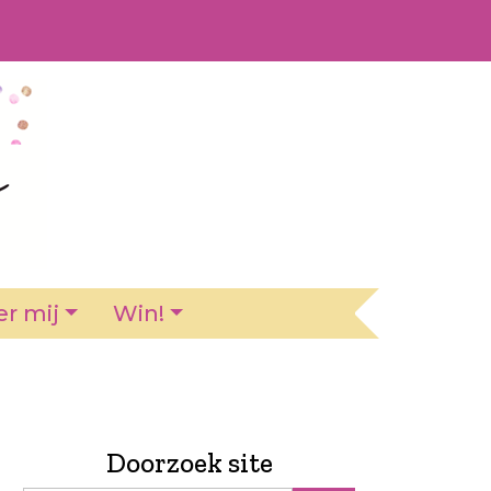
r mij
Win!
Doorzoek site