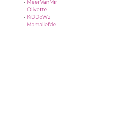
-
MeerVanMir
-
Olivette
-
KiDDoWz
-
Mamaliefde