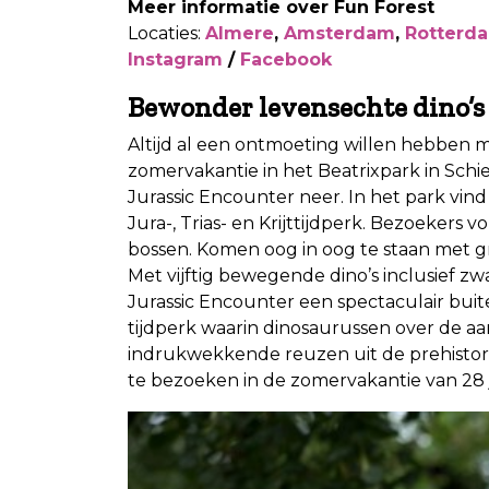
Meer informatie over Fun Forest
Locaties:
Almere
,
Amsterdam
,
Rotterd
Instagram
/
Facebook
Bewonder levensechte dino’s 
Altijd al een ontmoeting willen hebben 
zomervakantie in het Beatrixpark in Schie
Jurassic Encounter neer. In het park vi
Jura-, Trias- en Krijttijdperk. Bezoekers 
bossen. Komen oog in oog te staan met 
Met vijftig bewegende dino’s inclusief z
Jurassic Encounter een spectaculair buite
tijdperk waarin dinosaurussen over de 
indrukwekkende reuzen uit de prehistori
te bezoeken in de zomervakantie van 28 j