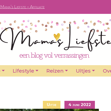
Mama’s Liefste – Affiliate
e
Lifestyle
Reizen
Uitjes
Ove
Uitje
4 juni 2022