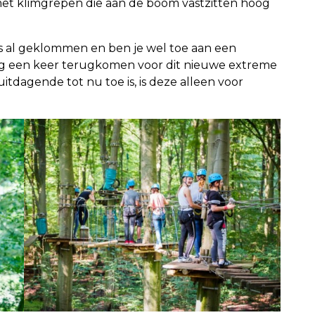
m met klimgrepen die aan de boom vastzitten hoog
os al geklommen en ben je wel toe aan een
og een keer terugkomen voor dit nieuwe extreme
tdagende tot nu toe is, is deze alleen voor