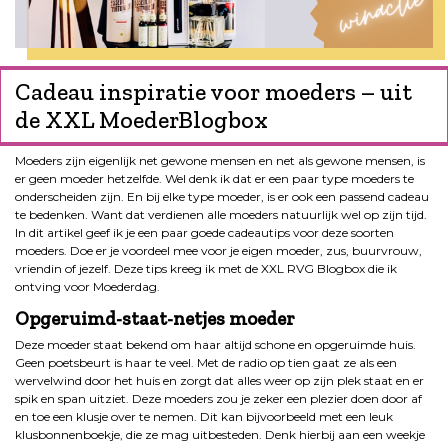
Cadeau inspiratie voor moeders – uit
de XXL MoederBlogbox
Moeders zijn eigenlijk net gewone mensen en net als gewone mensen, is
er geen moeder hetzelfde. Wel denk ik dat er een paar type moeders te
onderscheiden zijn. En bij elke type moeder, is er ook een passend cadeau
te bedenken. Want dat verdienen alle moeders natuurlijk wel op zijn tijd.
In dit artikel geef ik je een paar goede cadeautips voor deze soorten
moeders. Doe er je voordeel mee voor je eigen moeder, zus, buurvrouw,
vriendin of jezelf. Deze tips kreeg ik met de XXL RVG Blogbox die ik
ontving voor Moederdag.
Opgeruimd-staat-netjes moeder
Deze moeder staat bekend om haar altijd schone en opgeruimde huis.
Geen poetsbeurt is haar te veel. Met de radio op tien gaat ze als een
wervelwind door het huis en zorgt dat alles weer op zijn plek staat en er
spik en span uitziet. Deze moeders zou je zeker een plezier doen door af
en toe een klusje over te nemen. Dit kan bijvoorbeeld met een leuk
klusbonnenboekje, die ze mag uitbesteden. Denk hierbij aan een weekje