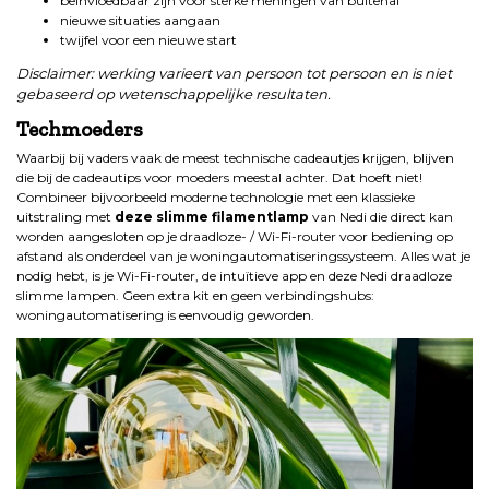
beïnvloedbaar zijn voor sterke meningen van buitenaf
nieuwe situaties aangaan
twijfel voor een nieuwe start
Disclaimer: werking varieert van persoon tot persoon en is niet
gebaseerd op wetenschappelijke resultaten.
Techmoeders
Waarbij bij vaders vaak de meest technische cadeautjes krijgen, blijven
die bij de cadeautips voor moeders meestal achter. Dat hoeft niet!
Combineer bijvoorbeeld moderne technologie met een klassieke
uitstraling met
deze slimme filamentlamp
van Nedi die direct kan
worden aangesloten op je draadloze- / Wi-Fi-router voor bediening op
afstand als onderdeel van je woningautomatiseringssysteem. Alles wat je
nodig hebt, is je Wi-Fi-router, de intuïtieve app en deze Nedi draadloze
slimme lampen. Geen extra kit en geen verbindingshubs:
woningautomatisering is eenvoudig geworden.