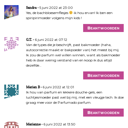
5 juni 2022 at 23:00
Sandra
Yes, de bachbloesemflesjes
ik hou ervan! Ik ben een
spiripirimoeder volgens mijn kids !
Beantwoorden
6 juni 2022 at 07:12
G.T.
Van de types die je beschrijft, past bakmoeder (haha,
autocorrectie maakt er bakpoeder van) het meest bij mij.
Ik zou de parfum wel willen winnen, want als bakmoeder
heb ik daar weinig verstand van en koop ik dus altijd
dezelfde…
Beantwoorden
6 juni 2022 at 12:01
Marian B
Ik hou van parfum en lekkere douche-gels, een
luchtjesmoeder past wel bij mij, met een vleugje tech. Ik doe
graag mee voor de Parfumado parfum.
Beantwoorden
6 juni 2022 at 13:50
Marianne