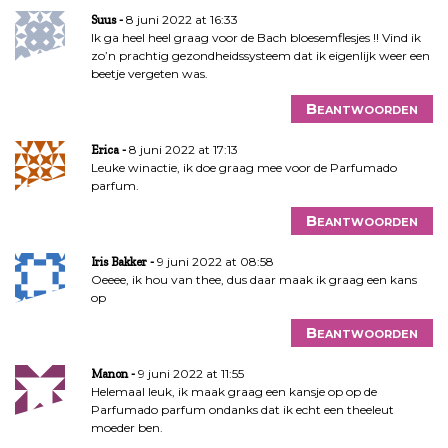
8 juni 2022 at 16:33
Suus
Ik ga heel heel graag voor de Bach bloesemflesjes !! Vind ik
zo’n prachtig gezondheidssysteem dat ik eigenlijk weer een
beetje vergeten was.
Beantwoorden
8 juni 2022 at 17:13
Erica
Leuke winactie, ik doe graag mee voor de Parfumado
parfum.
Beantwoorden
9 juni 2022 at 08:58
Iris Bakker
Oeeee, ik hou van thee, dus daar maak ik graag een kans
op
Beantwoorden
9 juni 2022 at 11:55
Manon
Helemaal leuk, ik maak graag een kansje op op de
Parfumado parfum ondanks dat ik echt een theeleut
moeder ben.