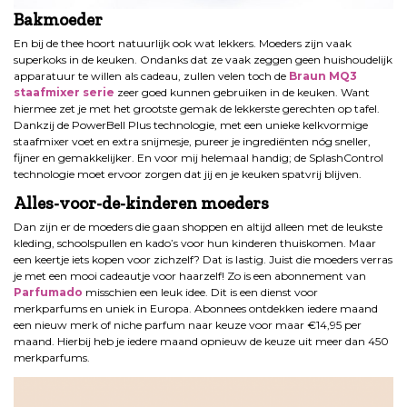
Bakmoeder
En bij de thee hoort natuurlijk ook wat lekkers. Moeders zijn vaak
superkoks in de keuken. Ondanks dat ze vaak zeggen geen huishoudelijk
apparatuur te willen als cadeau, zullen velen toch de
Braun MQ3
staafmixer serie
zeer goed kunnen gebruiken in de keuken. Want
hiermee zet je met het grootste gemak de lekkerste gerechten op tafel.
Dankzij de PowerBell Plus technologie, met een unieke kelkvormige
staafmixer voet en extra snijmesje, pureer je ingrediënten nóg sneller,
fijner en gemakkelijker. En voor mij helemaal handig; de SplashControl
technologie moet ervoor zorgen dat jij en je keuken spatvrij blijven.
Alles-voor-de-kinderen moeders
Dan zijn er de moeders die gaan shoppen en altijd alleen met de leukste
kleding, schoolspullen en kado’s voor hun kinderen thuiskomen. Maar
een keertje iets kopen voor zichzelf? Dat is lastig. Juist die moeders verras
je met een mooi cadeautje voor haarzelf! Zo is een abonnement van
Parfumado
misschien een leuk idee. Dit is een dienst voor
merkparfums en uniek in Europa. Abonnees ontdekken iedere maand
een nieuw merk of niche parfum naar keuze voor maar €14,95 per
maand. Hierbij heb je iedere maand opnieuw de keuze uit meer dan 450
merkparfums.