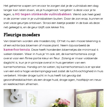
Het geheime wapen om ervoor te zorgen dat je de vuilnisbak een dag
langer kan laten staan, als je huisgenoot ‘vergeten’ is deze voor je te
legen, is
HG tegen stinkende vuilnisbakken
. Werkt ook heel goed
in de zomer voor in je vuilnisbakken buiten. Door de zon erop, kunnen er
snel vieze geurtjes ontstaan. Strooi een beetje poeder in de bak als deze
net geleegd is, en de geur blijft ook lekker fris.
Fleurige moeders
Van bloemen worden alle moeders blij. Of het nu een mooie tekening is
of een echte bos bloemen of mooie plant. Neem bijvoorbeeld de
kamerhortensia
. Deze heeft honderden bloemetjes die minimaal 4
weken bloeien. Waar in huis je ‘m ook zet, de kamerhortensia zorgt
overal voor een flinke portie kleur en fleur. Zolang er maar voldoende
daglicht is, kun je in principe overal in huis genieten van een
kamerhortensia. Handig om te weten; bij kamerhortensia’s is er sprake
van een extra hoge verdampingsgraad zodat de luchtvochtigheid in huis
verbetert. Minder droge lucht in huis heeft tot gevolg dat
gezondheidsklachten als een droge huid, droge ogen, hoofdpijn en neus-
en keelklachten afnemen.