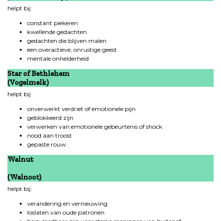
helpt bij:
constant piekeren
kwellende gedachten
gedachten die blijven malen
een overactieve, onrustige geest
mentale onhelderheid
Star of Bethlehem
(Vogelmelk)
helpt bij:
onverwerkt verdriet of emotionele pijn
geblokkeerd zijn
verwerken van emotionele gebeurtenis of shock
nood aan troost
gepaste rouw
Walnut
(Walnoot)
helpt bij:
verandering en vernieuwing
loslaten van oude patronen