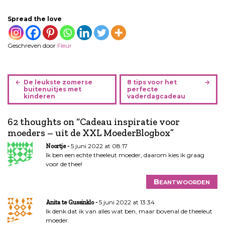
Spread the love
Geschreven door
Fleur
B
De leukste zomerse
8 tips voor het
e
buitenuitjes met
perfecte
kinderen
vaderdagcadeau
r
i
62 thoughts on “
Cadeau inspiratie voor
c
moeders – uit de XXL MoederBlogbox
”
h
t
5 juni 2022 at 08:17
Noortje
n
Ik ben een echte theeleut moeder, daarom kies ik graag
voor de thee!
a
v
Beantwoorden
i
g
5 juni 2022 at 13:34
Anita te Gussinklo
a
Ik denk dat ik van alles wat ben, maar bovenal de theeleut
moeder.
t