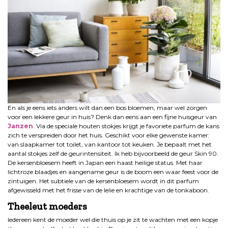
En als je eens iets anders wilt dan een bos bloemen, maar wel zorgen
voor een lekkere geur in huis? Denk dan eens aan een fijne huisgeur van
Janzen
. Via de speciale houten stokjes krijgt je favoriete parfum de kans
zich te verspreiden door het huis. Geschikt voor elke gewenste kamer:
van slaapkamer tot toilet, van kantoor tot keuken. Je bepaalt met het
aantal stokjes zelf de geurintensiteit. Ik heb bijvoorbeeld de geur Skin 90.
De kersenbloesem heeft in Japan een haast heilige status. Met haar
lichtroze blaadjes en aangename geur is de boom een waar feest voor de
zintuigen. Het subtiele van de kersenbloesem wordt in dit parfum
afgewisseld met het frisse van de lelie en krachtige van de tonkaboon.
Theeleut moeders
Iedereen kent de moeder wel die thuis op je zit te wachten met een kopje