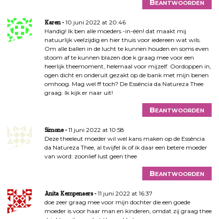
Beantwoorden
10 juni 2022 at 20:46
Karen
Handig! Ik ben alle moeders -in-één! dat maakt mij
natuurlijk veelzijdig en hier thuis voor iedereen wat wils.
Om alle ballen in de lucht te kunnen houden en soms even
stoom af te kunnen blazen doe k graag mee voor een
heerlijk theemoment, helemaal voor mijzelf. Oordoppen in,
ogen dicht en onderuit gezakt op de bank met mijn benen
omhoog. Mag wel ff toch? De Essência da Natureza Thee
graag. Ik kijk er naar uit!
Beantwoorden
11 juni 2022 at 10:58
Simone
Deze theeleut moeder wil wel kans maken op de Essência
da Natureza Thee, al twijfel ik of ik daar een betere moeder
van word: zoonlief lust geen thee
Beantwoorden
11 juni 2022 at 16:37
Anita Kempenaers
doe zeer graag mee voor mijn dochter die een goede
moeder is voor haar man en kinderen, omdat zij graag thee