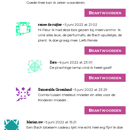
Goede thee kan ik zeker waarderen.
i
e
Beantwoorden
5 juni 2022 at 21:02
renee de ruijter
Hi Fleur ik had deze box gezien bij meervanmir. Ik
vind alles leuk, de perfumafo, de Bach spulletjes, de
plant. Ik doe graag mee. Liefs Renée
Beantwoorden
6 juni 2022 at 23:01
Esra
De prachtige lamp vind ik heeel gaaf!
Beantwoorden
5 juni 2022 at 23:29
Esmeralda Groenland
Combi tussen theeleut moeder en alles voor de
Kinderen moeder…
Beantwoorden
5 juni 2022 at 15:21
Marian zw
Een Bach bloesem cadeau lijkt me echt heel erg fijn! Ik doe