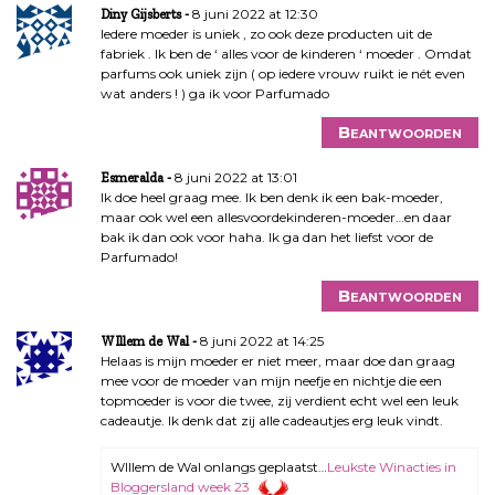
8 juni 2022 at 12:30
Diny Gijsberts
Iedere moeder is uniek , zo ook deze producten uit de
fabriek . Ik ben de ‘ alles voor de kinderen ‘ moeder . Omdat
parfums ook uniek zijn ( op iedere vrouw ruikt ie nét even
wat anders ! ) ga ik voor Parfumado
Beantwoorden
8 juni 2022 at 13:01
Esmeralda
Ik doe heel graag mee. Ik ben denk ik een bak-moeder,
maar ook wel een allesvoordekinderen-moeder…en daar
bak ik dan ook voor haha. Ik ga dan het liefst voor de
Parfumado!
Beantwoorden
8 juni 2022 at 14:25
WIllem de Wal
Helaas is mijn moeder er niet meer, maar doe dan graag
mee voor de moeder van mijn neefje en nichtje die een
topmoeder is voor die twee, zij verdient echt wel een leuk
cadeautje. Ik denk dat zij alle cadeautjes erg leuk vindt.
WIllem de Wal onlangs geplaatst…
Leukste Winacties in
Bloggersland week 23