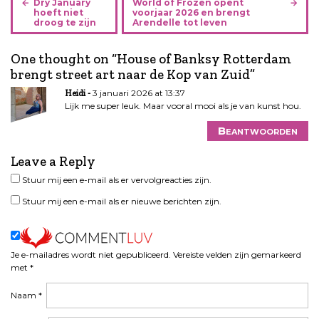
Dry January
World of Frozen opent
e
hoeft niet
voorjaar 2026 en brengt
droog te zijn
Arendelle tot leven
r
i
One thought on “
House of Banksy Rotterdam
c
brengt street art naar de Kop van Zuid
”
h
t
3 januari 2026 at 13:37
Heidi
n
Lijk me super leuk. Maar vooral mooi als je van kunst hou.
a
Beantwoorden
v
i
Leave a Reply
g
Stuur mij een e-mail als er vervolgreacties zijn.
a
t
Stuur mij een e-mail als er nieuwe berichten zijn.
i
e
Je e-mailadres wordt niet gepubliceerd.
Vereiste velden zijn gemarkeerd
met
*
Naam
*