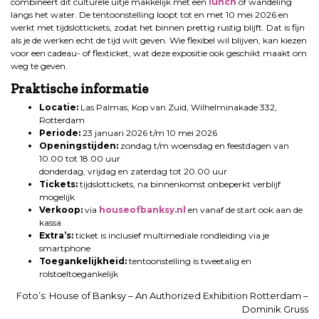
combineert dit culturele uitje makkelijk met een
lunch
of wandeling
langs het water. De tentoonstelling loopt tot en met 10 mei 2026 en
werkt met tijdslottickets, zodat het binnen prettig rustig blijft. Dat is fijn
als je de werken echt de tijd wilt geven. Wie flexibel wil blijven, kan kiezen
voor een cadeau- of flexticket, wat deze expositie ook geschikt maakt om
weg te geven.
Praktische informatie
Locatie:
Las Palmas, Kop van Zuid, Wilhelminakade 332,
Rotterdam
Periode:
23 januari 2026 t/m 10 mei 2026
Openingstijden:
zondag t/m woensdag en feestdagen van
10.00 tot 18.00 uur
donderdag, vrijdag en zaterdag tot 20.00 uur
Tickets:
tijdslottickets, na binnenkomst onbeperkt verblijf
mogelijk
Verkoop:
via
houseofbanksy.nl
en vanaf de start ook aan de
kassa
Extra’s:
ticket is inclusief multimediale rondleiding via je
smartphone
Toegankelijkheid:
tentoonstelling is tweetalig en
rolstoeltoegankelijk
Foto’s: House of Banksy – An Authorized Exhibition Rotterdam –
Dominik Gruss