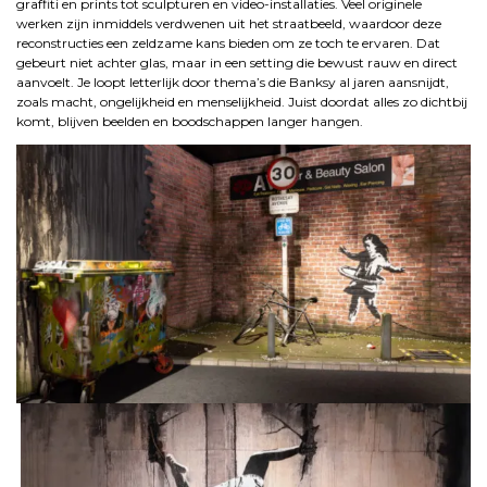
graffiti en prints tot sculpturen en video-installaties. Veel originele
werken zijn inmiddels verdwenen uit het straatbeeld, waardoor deze
reconstructies een zeldzame kans bieden om ze toch te ervaren. Dat
gebeurt niet achter glas, maar in een setting die bewust rauw en direct
aanvoelt. Je loopt letterlijk door thema’s die Banksy al jaren aansnijdt,
zoals macht, ongelijkheid en menselijkheid. Juist doordat alles zo dichtbij
komt, blijven beelden en boodschappen langer hangen.