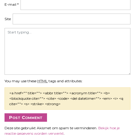
E-mail
*
Site
You may use these
HTML
tags and attributes:
<a href="" title=""> <abbr title=""> <acronym title=""> <b>
<blockquote cite=""> <cite> <code> <del datetime=""> <em> <i> <q
cite=""> <s> <strike> <strong>
Deze site gebruikt Akismet om spam te verminderen.
Bekijk hoe je
reactie gegevens worden verwerkt
.