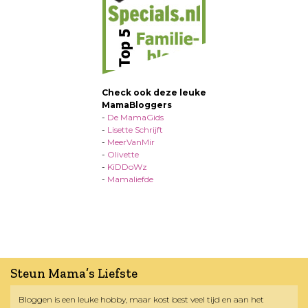
Check ook deze leuke
MamaBloggers
-
De MamaGids
-
Lisette Schrijft
-
MeerVanMir
-
Olivette
-
KiDDoWz
-
Mamaliefde
Steun Mama’s Liefste
Bloggen is een leuke hobby, maar kost best veel tijd en aan het