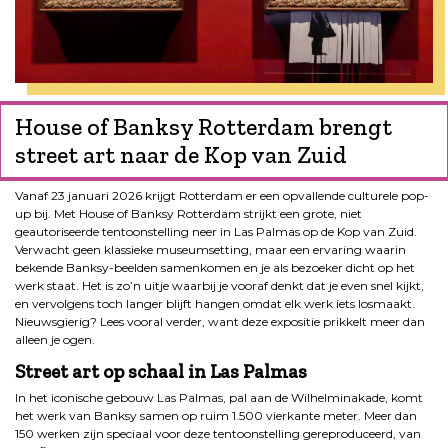
House of Banksy Rotterdam brengt
street art naar de Kop van Zuid
Vanaf 23 januari 2026 krijgt Rotterdam er een opvallende culturele pop-
up bij. Met House of Banksy Rotterdam strijkt een grote, niet
geautoriseerde tentoonstelling neer in Las Palmas op de Kop van Zuid.
Verwacht geen klassieke museumsetting, maar een ervaring waarin
bekende Banksy-beelden samenkomen en je als bezoeker dicht op het
werk staat. Het is zo’n uitje waarbij je vooraf denkt dat je even snel kijkt,
en vervolgens toch langer blijft hangen omdat elk werk iets losmaakt.
Nieuwsgierig? Lees vooral verder, want deze expositie prikkelt meer dan
alleen je ogen.
Street art op schaal in Las Palmas
In het iconische gebouw Las Palmas, pal aan de Wilhelminakade, komt
het werk van Banksy samen op ruim 1.500 vierkante meter. Meer dan
150 werken zijn speciaal voor deze tentoonstelling gereproduceerd, van