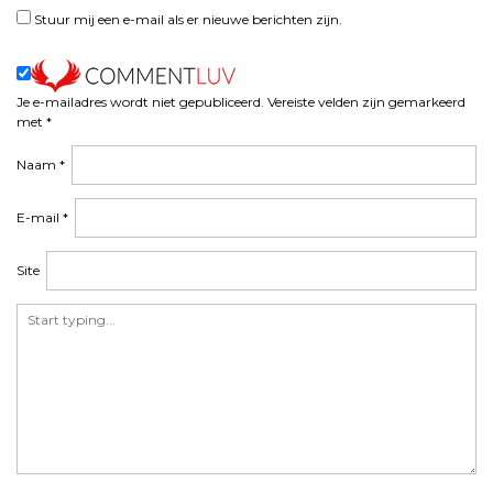
n
Stuur mij een e-mail als er nieuwe berichten zijn.
a
v
i
Je e-mailadres wordt niet gepubliceerd.
Vereiste velden zijn gemarkeerd
g
met
*
a
t
Naam
*
i
e
E-mail
*
Site