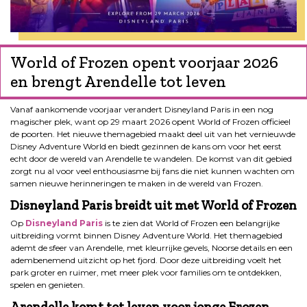
World of Frozen opent voorjaar 2026
en brengt Arendelle tot leven
Vanaf aankomende voorjaar verandert Disneyland Paris in een nog
magischer plek, want op 29 maart 2026 opent World of Frozen officieel
de poorten. Het nieuwe themagebied maakt deel uit van het vernieuwde
Disney Adventure World en biedt gezinnen de kans om voor het eerst
echt door de wereld van Arendelle te wandelen. De komst van dit gebied
zorgt nu al voor veel enthousiasme bij fans die niet kunnen wachten om
samen nieuwe herinneringen te maken in de wereld van Frozen.
Disneyland Paris breidt uit met World of Frozen
Op
Disneyland Paris
is te zien dat World of Frozen een belangrijke
uitbreiding vormt binnen Disney Adventure World. Het themagebied
ademt de sfeer van Arendelle, met kleurrijke gevels, Noorse details en een
adembenemend uitzicht op het fjord. Door deze uitbreiding voelt het
park groter en ruimer, met meer plek voor families om te ontdekken,
spelen en genieten.
Arendelle komt tot leven voor jonge Frozen-