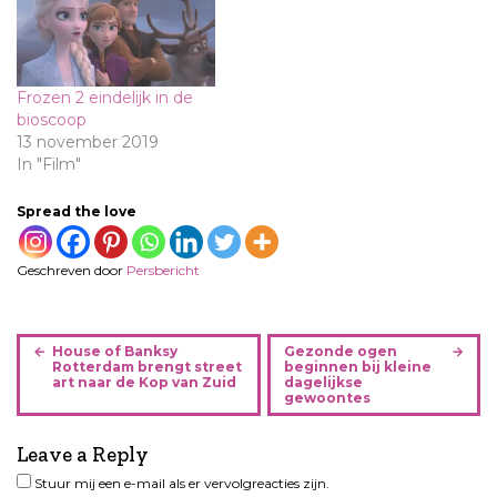
Frozen 2 eindelijk in de
bioscoop
13 november 2019
In "Film"
Spread the love
Geschreven door
Persbericht
B
House of Banksy
Gezonde ogen
e
Rotterdam brengt street
beginnen bij kleine
art naar de Kop van Zuid
dagelijkse
r
gewoontes
i
c
Leave a Reply
h
Stuur mij een e-mail als er vervolgreacties zijn.
t