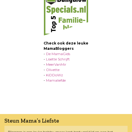
Check ook deze leuke
MamaBloggers
-
De MamaGids
-
Lisette Schrijft
-
MeerVanMir
-
Olivette
-
KiDDoWz
-
Mamaliefde
Steun Mama’s Liefste
Bloggen is een leuke hobby, maar kost best veel tijd en aan het