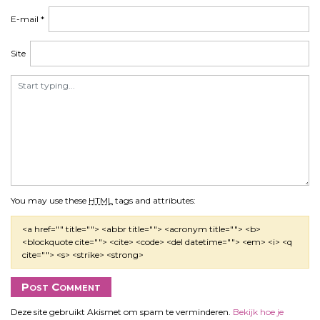
t
i
E-mail
*
e
Site
You may use these
HTML
tags and attributes:
<a href="" title=""> <abbr title=""> <acronym title=""> <b>
<blockquote cite=""> <cite> <code> <del datetime=""> <em> <i> <q
cite=""> <s> <strike> <strong>
Deze site gebruikt Akismet om spam te verminderen.
Bekijk hoe je