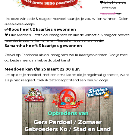
♥ Like Mama’s
Liefste op
Facebook
en
like deze winactie & reageer hoeveel kaartjes je zou willen winnen. Delen
is een extra lootje!
of
Roos heeft 2 kaartjes gewonnen
♥ Like Mama’s Liefste op Instagram en like de winactie & reageer hoeveel
kaartjes je zou willen winnen. Reposten is een extra lootje!
Samantha heeft 3 kaartjes gewonnen
Zowel op Facebook als op Instagram zal ik kaartjes verloten Doe je mee
op beide mee, dan heb je dubbel kans!
Meedoen kan t/m 25 maart 22.00 uur.
Let op dat je meedoet met een emailadres die je regelmatig checkt, want
als je niet reageert, trek ik zaterdagochtend een nieuw lootje.