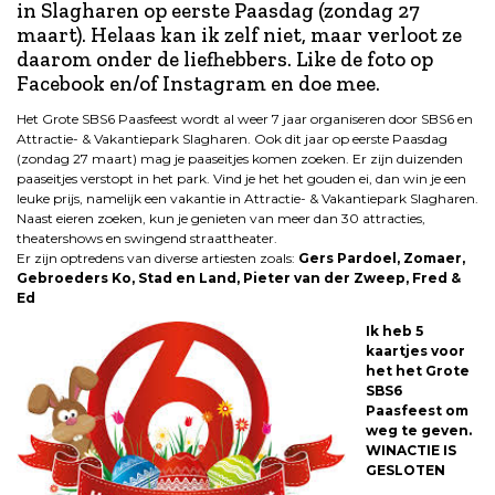
in Slagharen op eerste Paasdag (zondag 27
maart). Helaas kan ik zelf niet, maar verloot ze
daarom onder de liefhebbers. Like de foto op
Facebook en/of Instagram en doe mee.
Het Grote SBS6 Paasfeest wordt al weer 7 jaar organiseren door SBS6 en
Attractie- & Vakantiepark Slagharen. Ook dit jaar op eerste Paasdag
(zondag 27 maart) mag je paaseitjes komen zoeken. Er zijn duizenden
paaseitjes verstopt in het park. Vind je het het gouden ei, dan win je een
leuke prijs, namelijk een vakantie in Attractie- & Vakantiepark Slagharen.
Naast eieren zoeken, kun je genieten van meer dan 30 attracties,
theatershows en swingend straattheater.
Er zijn optredens van diverse artiesten zoals:
Gers Pardoel, Zomaer,
Gebroeders Ko, Stad en Land, Pieter van der Zweep, Fred &
Ed
Ik he
b 5
kaartjes voor
het het Grote
SBS6
Paasfeest om
weg te geven.
WINACTIE IS
GESLOTEN