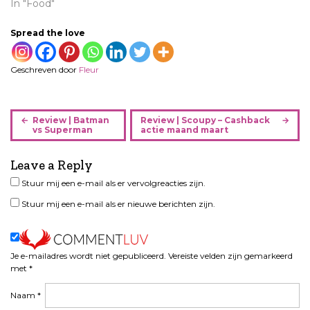
In "Food"
Spread the love
Geschreven door
Fleur
B
Review | Batman
Review | Scoupy – Cashback
e
vs Superman
actie maand maart
r
i
Leave a Reply
c
Stuur mij een e-mail als er vervolgreacties zijn.
h
Stuur mij een e-mail als er nieuwe berichten zijn.
t
n
a
v
Je e-mailadres wordt niet gepubliceerd.
Vereiste velden zijn gemarkeerd
i
met
*
g
Naam
*
a