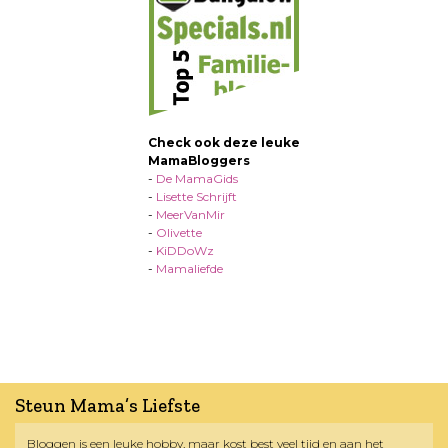
Check ook deze leuke
MamaBloggers
-
De MamaGids
-
Lisette Schrijft
-
MeerVanMir
-
Olivette
-
KiDDoWz
-
Mamaliefde
Steun Mama’s Liefste
Bloggen is een leuke hobby, maar kost best veel tijd en aan het