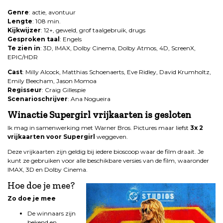
Genre
: actie, avontuur
Lengte
: 108 min.
Kijkwijzer
: 12+, geweld, grof taalgebruik, drugs
Gesproken taal
: Engels
Te zien in
: 3D, IMAX, Dolby Cinema, Dolby Atmos, 4D, ScreenX,
EPIC/HDR
Cast
: Milly Alcock, Matthias Schoenaerts, Eve Ridley, David Krumholtz,
Emily Beecham, Jason Momoa
Regisseur
: Craig Gillespie
Scenarioschrijver
: Ana Nogueira
Winactie Supergirl vrijkaarten is gesloten
Ik mag in samenwerking met Warner Bros. Pictures maar liefst
3x 2
vrijkaarten voor Supergirl
weggeven.
Deze vrijkaarten zijn geldig bij iedere bioscoop waar de film draait. Je
kunt ze gebruiken voor alle beschikbare versies van de film, waaronder
IMAX, 3D en Dolby Cinema.
Hoe doe je mee?
Zo doe je mee
De winnaars zijn
bekend en