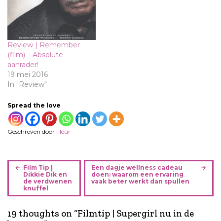
Review | Remember
(film) – Absolute
aanrader!
19 mei 2016
In "Review"
Spread the love
Geschreven door
Fleur
B
Film Tip |
Een dagje wellness cadeau
e
Dikkie Dik en
doen: waarom een ervaring
de verdwenen
vaak beter werkt dan spullen
r
knuffel
i
c
19 thoughts on “
Filmtip | Supergirl nu in de
h