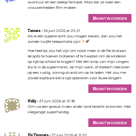
avontuur en een beetje fantasie. Mooi dat ze weer een
vrouwenhelden film maken
Beantwoorden
26 juni 2026 at 20:21
Tamara
Als ik één superkracht zou mogen kiezen, dan zou het
zonder twijfel teleportatie zijn!
Hoe heerlijk zou het zijn om nooit meer in de file te staan,
de spits te hoeven trotseren of te haasten om de kinderen
op tijd op school te krijgen? Met één knip van mijn vingers
sta ik in de supermarkt, op mijn werk, of stiekem heel even
op een rustig, zonnig strand om op te laden. Het zou me
zoveel kostbare extra tijd opleveren voor leuke dingen!
Beantwoorden
27 juni 2026 at 10:18
Nelly
Om via een spreuk in een ander land terecht te komen. Met
vliegangst superhandig.
Beantwoorden
27 juni 2026 at 11:20
Els Timmers