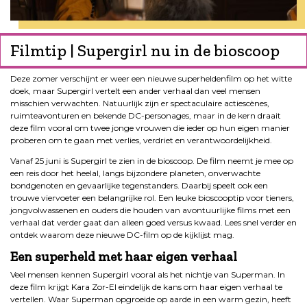
Filmtip | Supergirl nu in de bioscoop
Deze zomer verschijnt er weer een nieuwe superheldenfilm op het witte
doek, maar Supergirl vertelt een ander verhaal dan veel mensen
misschien verwachten. Natuurlijk zijn er spectaculaire actiescènes,
ruimteavonturen en bekende DC-personages, maar in de kern draait
deze film vooral om twee jonge vrouwen die ieder op hun eigen manier
proberen om te gaan met verlies, verdriet en verantwoordelijkheid.
Vanaf 25 juni is Supergirl te zien in de bioscoop. De film neemt je mee op
een reis door het heelal, langs bijzondere planeten, onverwachte
bondgenoten en gevaarlijke tegenstanders. Daarbij speelt ook een
trouwe viervoeter een belangrijke rol. Een leuke bioscooptip voor tieners,
jongvolwassenen en ouders die houden van avontuurlijke films met een
verhaal dat verder gaat dan alleen goed versus kwaad. Lees snel verder en
ontdek waarom deze nieuwe DC-film op de kijklijst mag.
Een superheld met haar eigen verhaal
Veel mensen kennen Supergirl vooral als het nichtje van Superman. In
deze film krijgt Kara Zor-El eindelijk de kans om haar eigen verhaal te
vertellen. Waar Superman opgroeide op aarde in een warm gezin, heeft