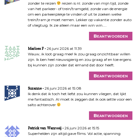
zonder te reizen
reizen is nl. zonde van mijn tijd, zonde
van het parkeer- of trein/tramgeld, zonde van de energie
om een parkeerplekje te vinden of uit te zoeken welke
trein/tram je moet nemen. Lekker op vakantie zonder auto
of vliegtuig. Ik zie alleen maar een win win…..
Beantwoorden
26 juni 2026 at 11:39
Marloes F
Wauw, ik loot graag mee! Ik zou graag onzichtbaar willen
zijn. Ik ben heel nieuwsgierig en zou graag af en toe ergens
bij kunnen zijn zonder dat iemand dat door heeft.
Beantwoorden
26 juni 2026 at 15:08
Suzanne
Ik denk dat ik toch het liefst zou kunnen vliegen, dat lijkt
me fantastisch. Al moet ik zeggen dat ik ook settle voor een
salto achterover
Beantwoorden
26 juni 2026 at 15:15
Patrick van Wanrooij
Superhelden zijn altijd gave films. Vol actie, spanning