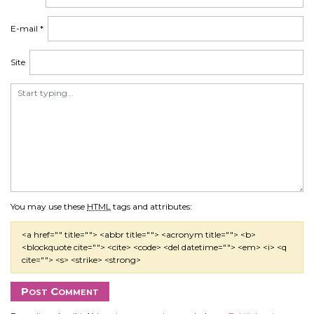
E-mail
*
Site
You may use these
HTML
tags and attributes:
<a href="" title=""> <abbr title=""> <acronym title=""> <b>
<blockquote cite=""> <cite> <code> <del datetime=""> <em> <i> <q
cite=""> <s> <strike> <strong>