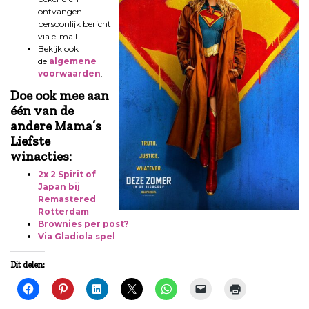
ontvangen
persoonlijk bericht
via e-mail.
Bekijk ook
de
algemene
voorwaarden
.
Doe ook mee aan
één van de
andere Mama’s
Liefste
winacties:
2x 2 Spirit of
Japan bij
Remastered
Rotterdam
Brownies per post?
Via Gladiola spel
Dit delen: