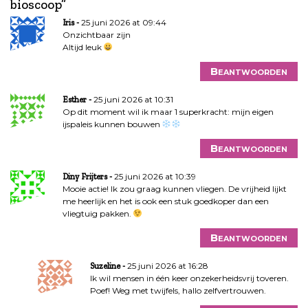
bioscoop
”
t
25 juni 2026 at 09:44
Iris
n
Onzichtbaar zijn
a
Altijd leuk
v
i
Beantwoorden
g
25 juni 2026 at 10:31
a
Esther
Op dit moment wil ik maar 1 superkracht: mijn eigen
t
ijspaleis kunnen bouwen
i
e
Beantwoorden
25 juni 2026 at 10:39
Diny Frijters
Mooie actie! Ik zou graag kunnen vliegen. De vrijheid lijkt
me heerlijk en het is ook een stuk goedkoper dan een
vliegtuig pakken.
Beantwoorden
25 juni 2026 at 16:28
Suzeline
Ik wil mensen in één keer onzekerheidsvrij toveren.
Poef! Weg met twijfels, hallo zelfvertrouwen.