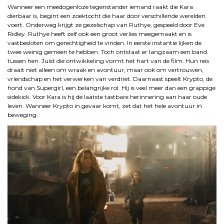
Wanneer een meedogenloze tegenstander iemand raakt die Kara
dierbaar is, begint een zoektocht die haar door verschillende werelden
voert. Onderweg krijgt ze gezelschap van Ruthye, gespeeld door Eve
Ridley. Ruthye heeft zelf ook een groot verlies meegemaakt en is
vastbesloten om gerechtigheid te vinden. In eerste instantie lijken de
twee weinig gemeen te hebben. Toch ontstaat er langzaam een band
tussen hen. Juist die ontwikkeling vormt het hart van de film. Hun reis
draait niet alleen om wraak en avontuur, maar ook om vertrouwen,
vriendschap en het verwerken van verdriet. Daarnaast speelt Krypto, de
hond van Supergirl, een belangrijke rol. Hij is veel meer dan een grappige
sidekick. Voor Kara is hij de laatste tastbare herinnering aan haar oude
leven. Wanneer Krypto in gevaar komt, zet dat het hele avontuur in
beweging.