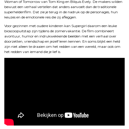
Woman of Tomorrow van Tom King en Bilquis Evely. De makers wilden
bewust een verhaal vertellen dat anders aanvoelt dan de traditionele
superheldenfilm. Dat zie je terug in de nadruk op de personages, hun
keuzes en de emotionele reis die zij afleggen.
Voor gezinnen met oudere kinderen kan Supergirl daarom een leuke
bioscoopuitstap zijn tijdens de zomervakantie. De film combineert
avontuur, humor en indrukwekkende beelden met een verhaal over
doorzetten, vriendschap en jezelf leren kennen. En soms blijkt een held
zijn niet alleen te draaien om het redden van een wereld, maar ook om
het redden van iemand die je lief is.
.